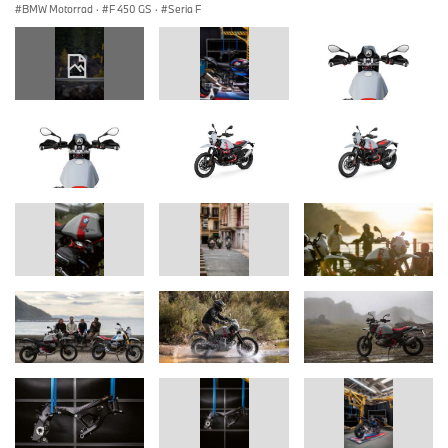
BMW Motorrad
·
F 450 GS
·
Seria F