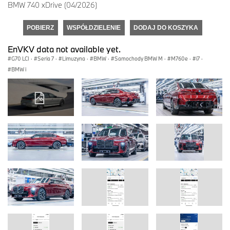
BMW 740 xDrive (04/2026)
POBIERZ
WSPÓŁDZIELENIE
DODAJ DO KOSZYKA
EnVKV data not available yet.
G70 LCI
·
Seria 7
·
Limuzyna
·
BMW
·
Samochody BMW M
·
M760e
·
i7
·
BMW i