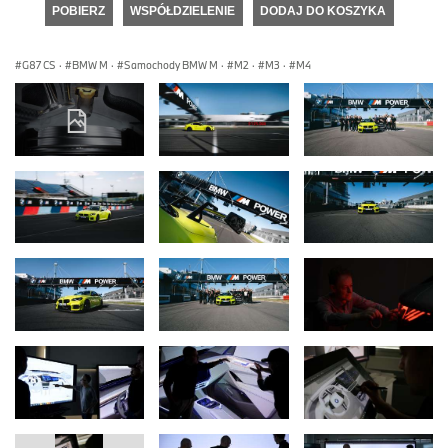
POBIERZ
WSPÓŁDZIELENIE
DODAJ DO KOSZYKA
G87 CS
·
BMW M
·
Samochody BMW M
·
M2
·
M3
·
M4