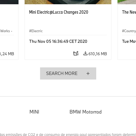
n
Mini Electric@Lucca Changes 2020
The New
 Works
·
Electric
Countr
Thu Nov 05 16:36:49 CET 2020
Tue Ma
8,24 MB
610,16 MB
SEARCH MORE
MINI
BMW Motorrad
 das emissões de CO2 e de consumo de energia aqui apresentados foram deter