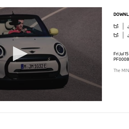
DOWNL
Fri Jul 
PF0008
The MINI