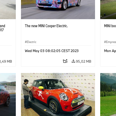
 and
The new MINI Cooper Electric.
MINI boo
317
Electric
Empre
Wed May 03 08:02:05 CEST 2023
Mon Apr
1,49 MB
95,02 MB