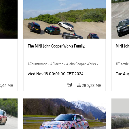
The MINI John Cooper Works Family.
MINI Jo
Countryman
·
Electric
·
John Cooper Works
·
Electric
Aceman
Wed Nov 13 00:01:00 CET 2024
Tue Au
8,44 MB
280,23 MB