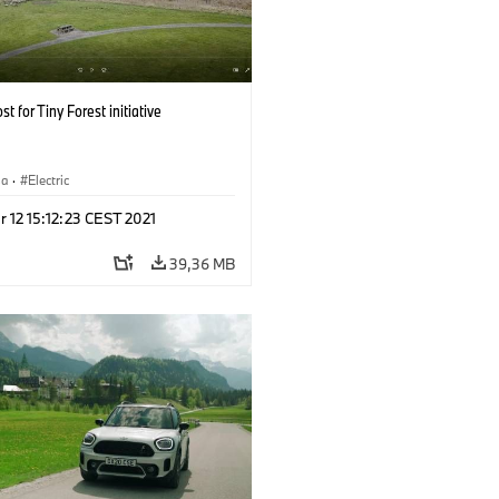
st for Tiny Forest initiative
sa
·
Electric
 12 15:12:23 CEST 2021
39,36 MB