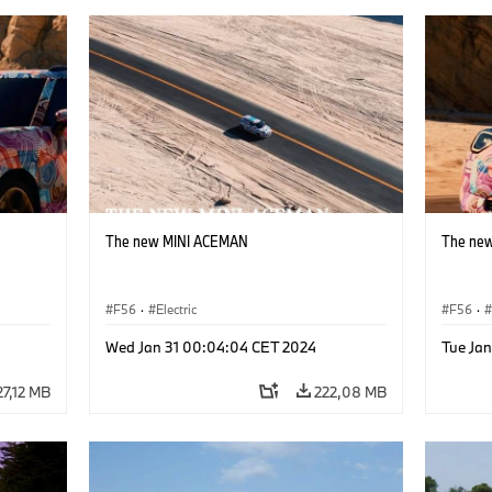
The new MINI ACEMAN
The ne
F56
·
Electric
F56
·
Wed Jan 31 00:04:04 CET 2024
Tue Ja
27,12 MB
222,08 MB