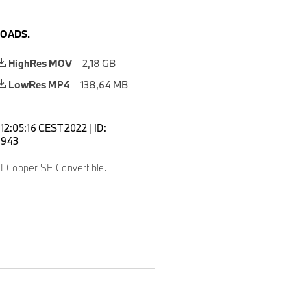
OADS.
HighRes MOV
2,18 GB
LowRes MP4
138,64 MB
15 12:05:16 CEST 2022
|
ID:
943
 Cooper SE Convertible.