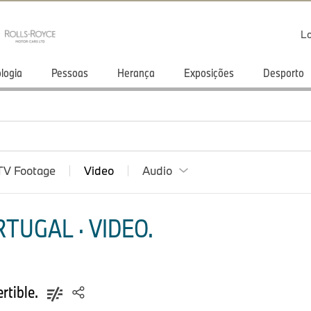
Lo
logia
Pessoas
Herança
Exposições
Desporto
TV Footage
Video
Audio
TUGAL · VIDEO.
rtible.