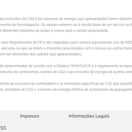
 das emissões de CO2 e de consumo de energia aqui apresentados foram deter
momento da homologação. Os valores referem-se à versão base de um veículo n
 diferentes tamanho de jantes e pneus para a versão selecionada.
no novo Regulamento WLTP e são traduzidos para valores equivalentes aos do N
s veículos, no que se refere a impostos relacionados com o veículo ou outras tax
m ser diferentes dos valores aqui apresentados.]
são determinadas de acordo com a Diretiva 1999/94/CE e o regulamento europeu 
onsumo de combustível, valores de CO2 e de consumo de energia de acordo com o
ficiais do consumo de combustível e as emissões específicas de CO2 dos automó
vel, emissões de CO2 e consumo de energia elétrica de automóveis de passageiro
Impresso
Informações Legais
RSS