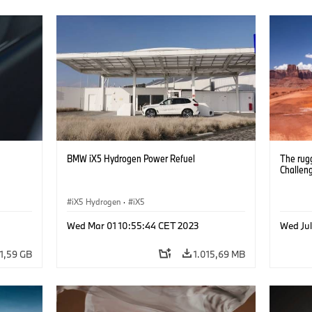
BMW iX5 Hydrogen Power Refuel
The rug
Challen
iX5 Hydrogen
·
iX5
Wed Mar 01 10:55:44 CET 2023
Wed Ju
1,59 GB
1.015,69 MB