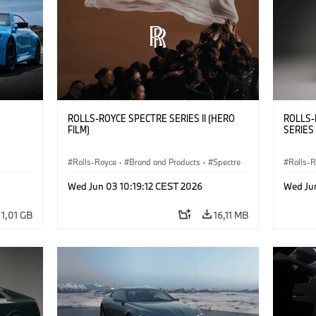
ROLLS-ROYCE SPECTRE SERIES II (HERO
ROLLS-
FILM)
SERIES 
Rolls-Royce
·
Brand and Products
·
Spectre
Rolls-
Black 
Wed Jun 03 10:19:12 CEST 2026
Wed Ju
1,01 GB
16,11 MB