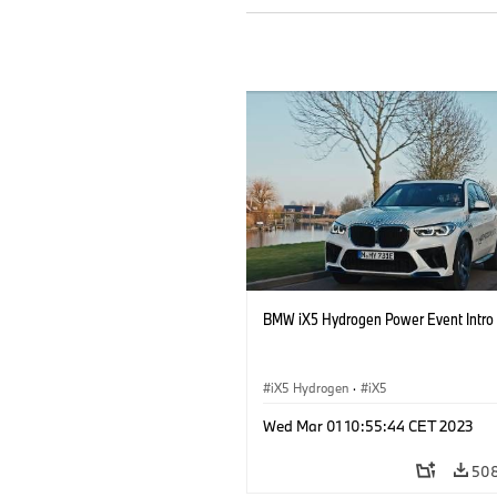
BMW iX5 Hydrogen Power Event Intro 
iX5 Hydrogen
·
iX5
Wed Mar 01 10:55:44 CET 2023
508