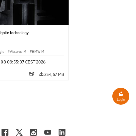
gnite technology
gia
·
Viaturas M
·
BMW M
y 08 09:55:07 CEST 2026
254,67 MB
Login