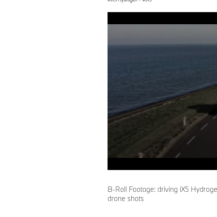
0
seconds
of
B-Roll Footage: driving iX5 Hydrogen
0
drone shots
seconds
Volume
90%