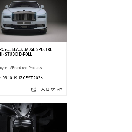
ROYCE BLACK BADGE SPECTRE
II - STUDIO B-ROLL
Royce
·
Brand and Products
·
Badge Spectre
n 03 10:19:12 CEST 2026
14,55 MB