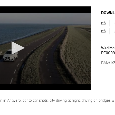
DOWNL
Wed Mar
PF0009
BMW iX5
 in Antwerp, car to car shots, city driving at night, driving on bridges 