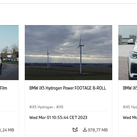
Film
BMW iX5 Hydrogen Power FOOTAGE B-ROLL
BMW iX5
iX5 Hydrogen
·
iX5
iX5 Hy
Wed Mar 01 10:55:44 CET 2023
Wed Ma
,24 MB
978,77 MB