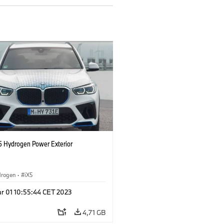
 Hydrogen Power Exterior
drogen
·
iX5
r 01 10:55:44 CET 2023
4,71 GB