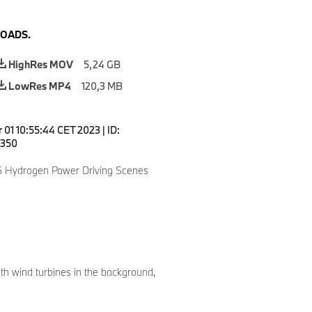
OADS.
HighRes MOV
5,24 GB
LowRes MP4
120,3 MB
 01 10:55:44 CET 2023
|
ID:
350
 Hydrogen Power Driving Scenes
with wind turbines in the background,