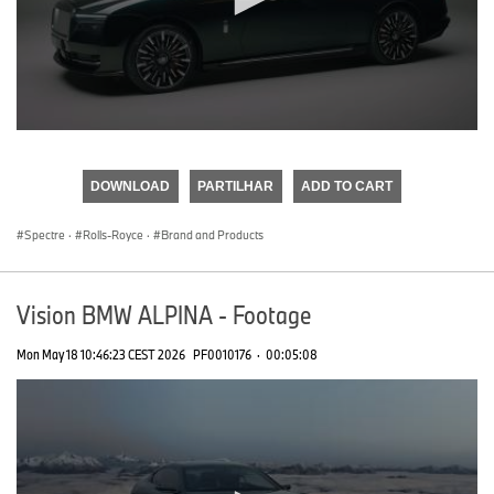
0
seconds
of
DOWNLOAD
PARTILHAR
ADD TO CART
0
seconds
Spectre
·
Rolls-Royce
·
Brand and Products
Vision BMW ALPINA - Footage
Mon May 18 10:46:23 CEST 2026
PF0010176
·
00:05:08