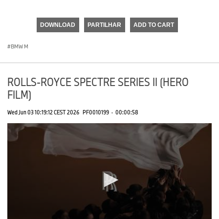
0
seconds
of
DOWNLOAD
PARTILHAR
ADD TO CART
0
seconds
BMW M
ROLLS-ROYCE SPECTRE SERIES II (HERO
FILM)
Wed Jun 03 10:19:12 CEST 2026
PF0010199
·
00:00:58