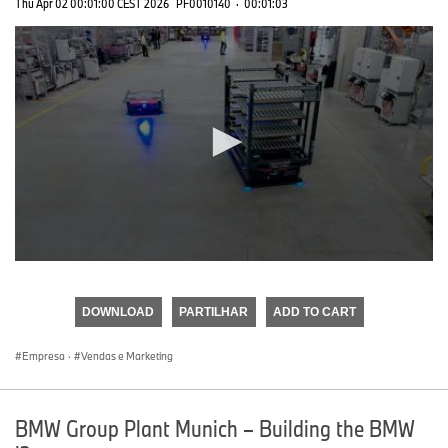
Thu Apr 02 00:01:00 CEST 2026
PF0010140
·
00:01:03
0
seconds
of
DOWNLOAD
PARTILHAR
ADD TO CART
0
seconds
Empresa
·
Vendas e Marketing
BMW Group Plant Munich – Building the BMW