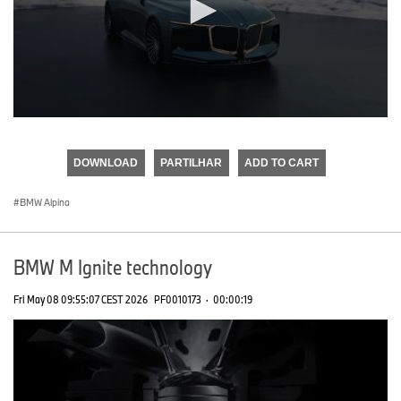
0
seconds
of
DOWNLOAD
PARTILHAR
ADD TO CART
0
seconds
BMW Alpina
BMW M Ignite technology
Fri May 08 09:55:07 CEST 2026
PF0010173
·
00:00:19