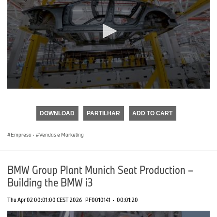
0
seconds
of
DOWNLOAD
PARTILHAR
ADD TO CART
0
seconds
Empresa
·
Vendas e Marketing
BMW Group Plant Munich Seat Production –
Building the BMW i3
Thu Apr 02 00:01:00 CEST 2026
PF0010141
·
00:01:20