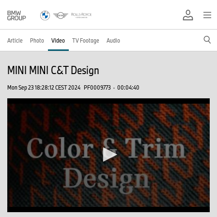
Article
Photo
Video
TV Footage
Audio
MINI MINI C&T Design
Mon Sep 23 18:28:12 CEST 2024
PF0009773
·
00:04:40
0