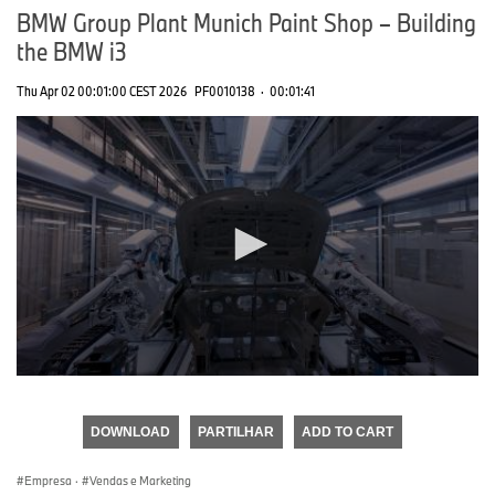
BMW Group Plant Munich Paint Shop – Building
the BMW i3
Thu Apr 02 00:01:00 CEST 2026
PF0010138
·
00:01:41
0
seconds
of
DOWNLOAD
PARTILHAR
ADD TO CART
0
seconds
Empresa
·
Vendas e Marketing