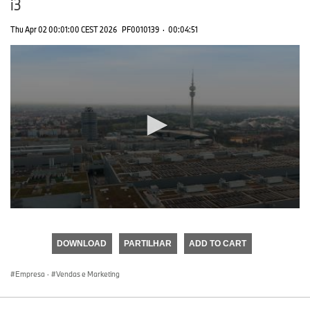
i3
Thu Apr 02 00:01:00 CEST 2026
PF0010139
·
00:04:51
0
seconds
of
DOWNLOAD
PARTILHAR
ADD TO CART
0
seconds
Empresa
·
Vendas e Marketing