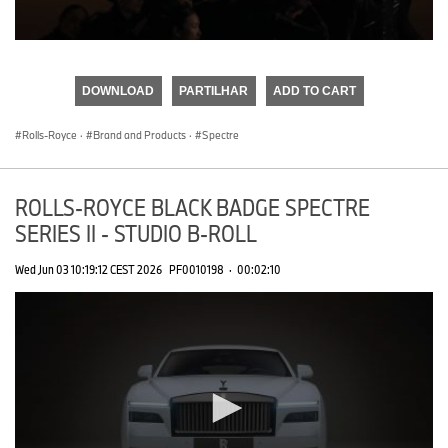
0
seconds
of
DOWNLOAD
PARTILHAR
ADD TO CART
0
seconds
Rolls-Royce
·
Brand and Products
·
Spectre
ROLLS-ROYCE BLACK BADGE SPECTRE
SERIES II - STUDIO B-ROLL
Wed Jun 03 10:19:12 CEST 2026
PF0010198
·
00:02:10