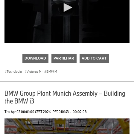
0
seconds
of
DOWNLOAD
PARTILHAR
ADD TO CART
0
seconds
Tecnologia
·
Viaturas M
·
BMW M
BMW Group Plant Munich Assembly – Building
the BMW i3
Thu Apr 02 00:01:00 CEST 2026
PF0010143
·
00:02:08