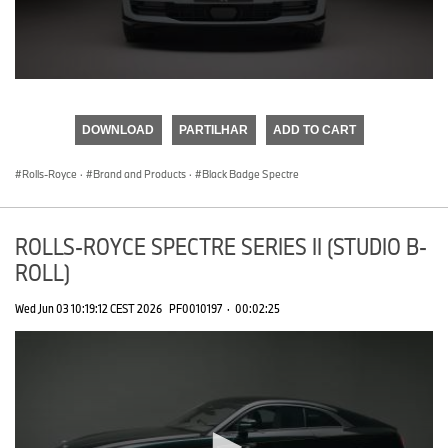
0
seconds
of
DOWNLOAD
PARTILHAR
ADD TO CART
0
seconds
Rolls-Royce
·
Brand and Products
·
Black Badge Spectre
ROLLS-ROYCE SPECTRE SERIES II (STUDIO B-
ROLL)
Wed Jun 03 10:19:12 CEST 2026
PF0010197
·
00:02:25