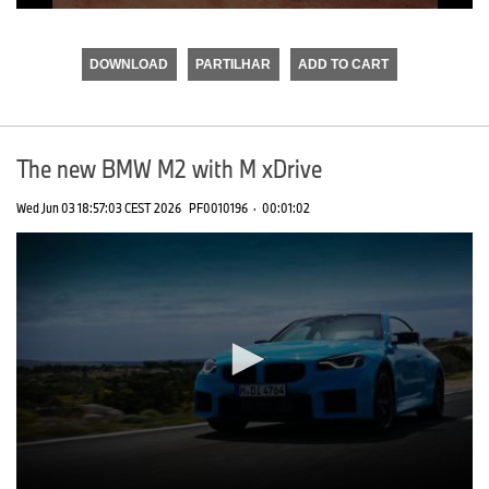
0
seconds
of
DOWNLOAD
PARTILHAR
ADD TO CART
0
seconds
The new BMW M2 with M xDrive
Wed Jun 03 18:57:03 CEST 2026
PF0010196
·
00:01:02