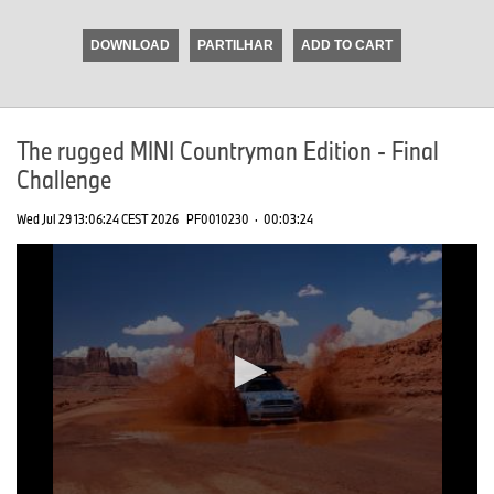
seconds
of
DOWNLOAD
PARTILHAR
ADD TO CART
0
seconds
The rugged MINI Countryman Edition - Final
Challenge
Wed Jul 29 13:06:24 CEST 2026
PF0010230
·
00:03:24