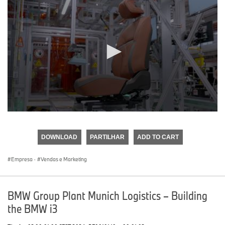
0
seconds
of
DOWNLOAD
PARTILHAR
ADD TO CART
0
seconds
Empresa
·
Vendas e Marketing
BMW Group Plant Munich Logistics – Building
the BMW i3