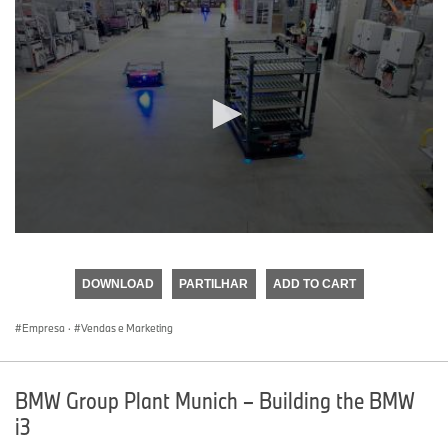
0
seconds
of
DOWNLOAD
PARTILHAR
ADD TO CART
0
seconds
Empresa
·
Vendas e Marketing
BMW Group Plant Munich – Building the BMW
i3