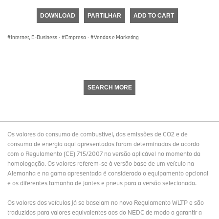
seconds
of
DOWNLOAD
PARTILHAR
ADD TO CART
0
seconds
Internet, E-Business
·
Empresa
·
Vendas e Marketing
SEARCH MORE
Os valores do consumo de combustível, das emissões de CO2 e de
consumo de energia aqui apresentados foram determinados de acordo
com o Regulamento (CE) 715/2007 na versão aplicável no momento da
homologação. Os valores referem-se à versão base de um veículo na
Alemanha e na gama apresentada é considerado o equipamento opcional
e os diferentes tamanho de jantes e pneus para a versão selecionada.
Os valores dos veículos já se baseiam no novo Regulamento WLTP e são
traduzidos para valores equivalentes aos do NEDC de modo a garantir a