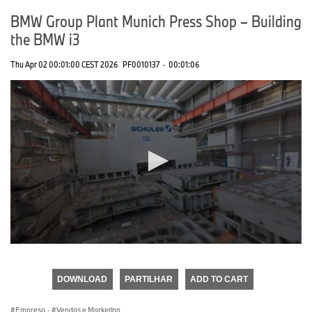
BMW Group Plant Munich Press Shop – Building
the BMW i3
Thu Apr 02 00:01:00 CEST 2026
PF0010137
·
00:01:06
0
seconds
of
DOWNLOAD
PARTILHAR
ADD TO CART
0
seconds
Empresa
·
Vendas e Marketing