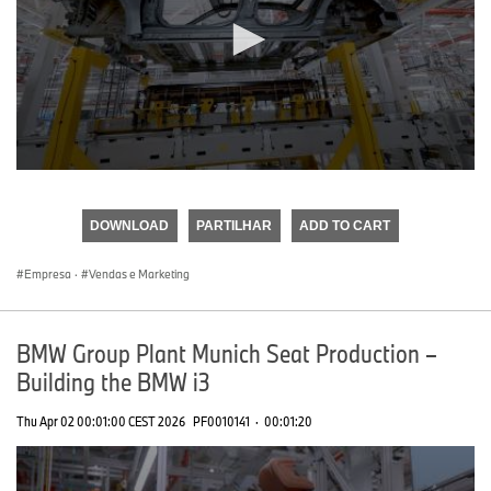
0
seconds
of
DOWNLOAD
PARTILHAR
ADD TO CART
0
seconds
Empresa
·
Vendas e Marketing
BMW Group Plant Munich Seat Production –
Building the BMW i3
Thu Apr 02 00:01:00 CEST 2026
PF0010141
·
00:01:20