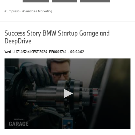
seconds
Empresa
·
Vendas e Marketing
Success Story BMW Startup Garage and
DeepDrive
Wed Jul 17 14:52:41 CEST 2024
PF0009744
·
00:04:02
0