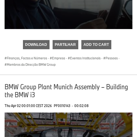
0
seconds
of
DOWNLOAD
PARTILHAR
ADD TO CART
0
seconds
Finanças, Factos e Números
·
Empresa
·
Eventos Institucionais
·
Pessoas
·
Membros da Direcção BMW Group
BMW Group Plant Munich Assembly – Building
the BMW i3
Thu Apr 02 00:01:00 CEST 2026
PF0010143
·
00:02:08