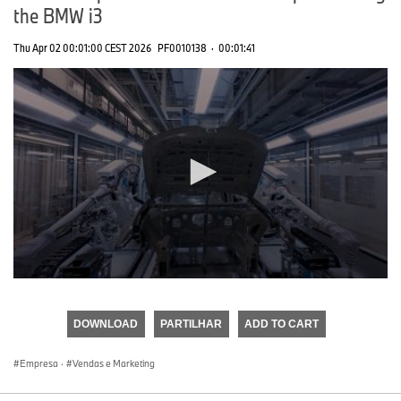
the BMW i3
Thu Apr 02 00:01:00 CEST 2026
PF0010138
·
00:01:41
0
seconds
of
DOWNLOAD
PARTILHAR
ADD TO CART
0
seconds
Empresa
·
Vendas e Marketing