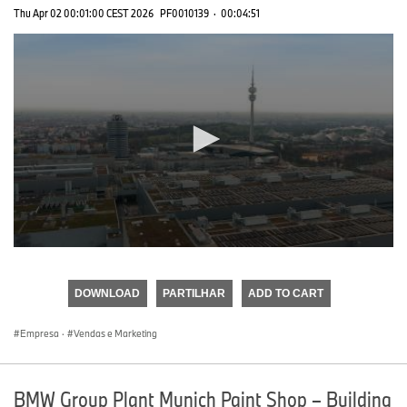
Thu Apr 02 00:01:00 CEST 2026
PF0010139
·
00:04:51
0
seconds
of
DOWNLOAD
PARTILHAR
ADD TO CART
0
seconds
Empresa
·
Vendas e Marketing
BMW Group Plant Munich Paint Shop – Building