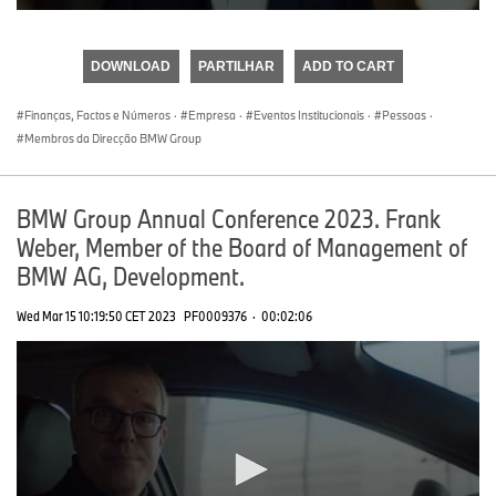
0
seconds
of
DOWNLOAD
PARTILHAR
ADD TO CART
0
seconds
Finanças, Factos e Números
·
Empresa
·
Eventos Institucionais
·
Pessoas
·
Membros da Direcção BMW Group
BMW Group Annual Conference 2023. Frank
Weber, Member of the Board of Management of
BMW AG, Development.
Wed Mar 15 10:19:50 CET 2023
PF0009376
·
00:02:06