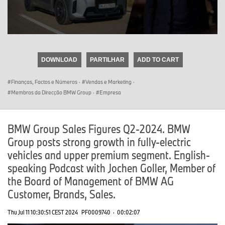
0
seconds
of
DOWNLOAD
PARTILHAR
ADD TO CART
0
seconds
Finanças, Factos e Números
·
Vendas e Marketing
·
Membros da Direcção BMW Group
·
Empresa
BMW Group Sales Figures Q2-2024. BMW
Group posts strong growth in fully-electric
vehicles and upper premium segment. English-
speaking Podcast with Jochen Goller, Member of
the Board of Management of BMW AG
Customer, Brands, Sales.
Thu Jul 11 10:30:51 CEST 2024
PF0009740
·
00:02:07