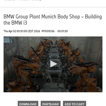
BMW Group Plant Munich Body Shop – Building
the BMW i3
Thu Apr 02 00:01:00 CEST 2026
PF0010136
·
00:01:50
0
seconds
of
DOWNLOAD
PARTILHAR
ADD TO CART
0