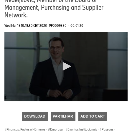
Management, Purchasing and Supplier
Network.
Wed Mar 15 10:19:50 CET 2023
PF0009380
·
00:01:20
0
seconds
of
DOWNLOAD
PARTILHAR
ADD TO CART
0
seconds
Finanças, Factos e Números
·
Empresa
·
Eventos Institucionais
·
Pessoas
·