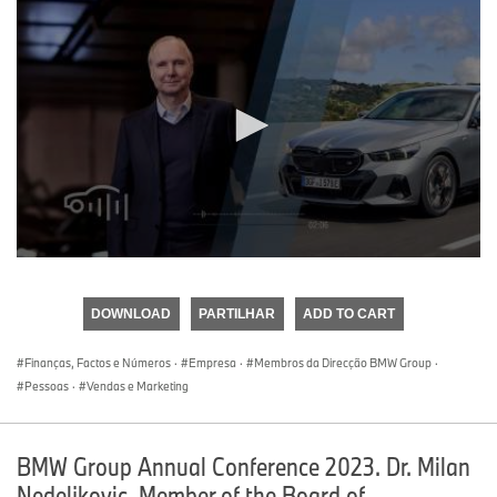
0
seconds
of
DOWNLOAD
PARTILHAR
ADD TO CART
0
seconds
Finanças, Factos e Números
·
Empresa
·
Membros da Direcção BMW Group
·
Pessoas
·
Vendas e Marketing
BMW Group Annual Conference 2023. Dr. Milan
Nedeljkovic, Member of the Board of