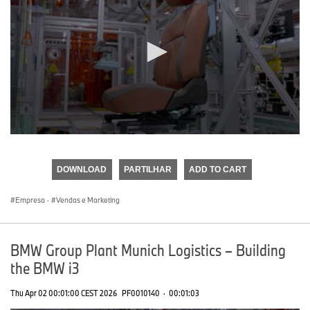
0
seconds
of
DOWNLOAD
PARTILHAR
ADD TO CART
0
seconds
Empresa
·
Vendas e Marketing
BMW Group Plant Munich Logistics – Building
the BMW i3
Thu Apr 02 00:01:00 CEST 2026
PF0010140
·
00:01:03