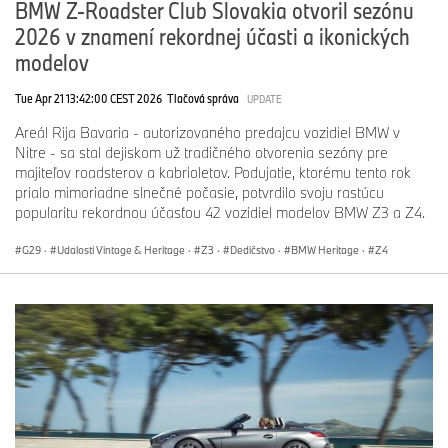
BMW Z-Roadster Club Slovakia otvoril sezónu
2026 v znamení rekordnej účasti a ikonických
modelov
Tue Apr 21 13:42:00 CEST 2026
Tlačová správa
UPDATE
Areál Rija Bavaria - autorizovaného predajcu vozidiel BMW v
Nitre - sa stal dejiskom už tradičného otvorenia sezóny pre
majiteľov roadsterov a kabrioletov. Podujatie, ktorému tento rok
prialo mimoriadne slnečné počasie, potvrdilo svoju rastúcu
popularitu rekordnou účasťou 42 vozidiel modelov BMW Z3 a Z4.
G29
·
Udalosti Vintage & Heritage
·
Z3
·
Dedičstvo
·
BMW Heritage
·
Z4