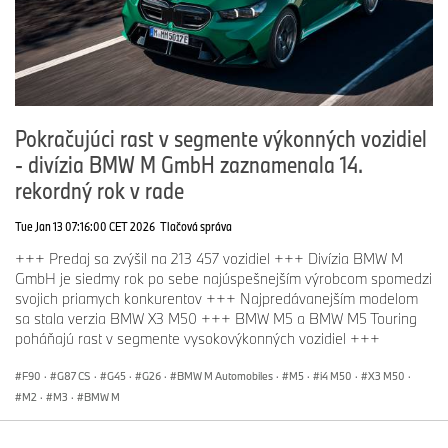
Pokračujúci rast v segmente výkonných vozidiel
- divízia BMW M GmbH zaznamenala 14.
rekordný rok v rade
Tue Jan 13 07:16:00 CET 2026
Tlačová správa
+++ Predaj sa zvýšil na 213 457 vozidiel +++ Divízia BMW M
GmbH je siedmy rok po sebe najúspešnejším výrobcom spomedzi
svojich priamych konkurentov +++ Najpredávanejším modelom
sa stala verzia BMW X3 M50 +++ BMW M5 a BMW M5 Touring
poháňajú rast v segmente vysokovýkonných vozidiel +++
F90
·
G87 CS
·
G45
·
G26
·
BMW M Automobiles
·
M5
·
i4 M50
·
X3 M50
·
M2
·
M3
·
BMW M