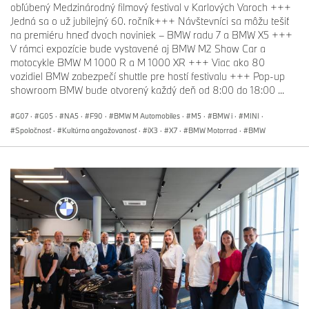
obľúbený Medzinárodný filmový festival v Karlových Varoch +++
Jedná sa o už jubilejný 60. ročník+++ Návštevníci sa môžu tešiť
na premiéru hneď dvoch noviniek – BMW radu 7 a BMW X5 +++
V rámci expozície bude vystavené aj BMW M2 Show Car a
motocykle BMW M 1000 R a M 1000 XR +++ Viac ako 80
vozidiel BMW zabezpečí shuttle pre hostí festivalu +++ Pop-up
showroom BMW bude otvorený každý deň od 8:00 do 18:00 ...
G07
·
G05
·
NA5
·
F90
·
BMW M Automobiles
·
M5
·
BMW i
·
MINI
·
Spoločnosť
·
Kultúrna angažovanosť
·
iX3
·
X7
·
BMW Motorrad
·
BMW