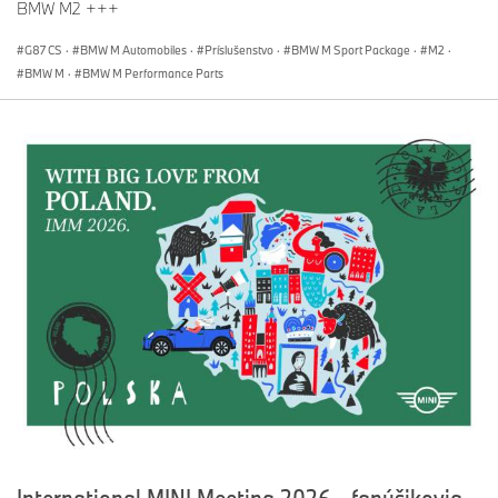
BMW M2 +++
G87 CS
·
BMW M Automobiles
·
Príslušenstvo
·
BMW M Sport Package
·
M2
·
BMW M
·
BMW M Performance Parts
International MINI Meeting 2026 - fanúšikovia