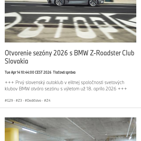
Otvorenie sezóny 2026 s BMW Z-Roadster Club
Slovakia
Tue Apr 14 10:44:00 CEST 2026
Tlačová správa
+++ Prvý slovenský autoklub v elitnej spoločnosti svetových
klubov BMW otvára sezónu s výletom už 18. apríla 2026 +++
G29
·
Z3
·
Dedičstvo
·
Z4