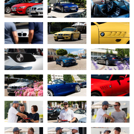
určite rozjasnia deň každému milovníkovi krásnych automobilov,
nielen značky BMW,“ dodala
Veronika Hammond, generálna
riaditeľka spoločnosti BMW Slovenská republika
.
BMW Z-Roadster Club Slovakia sa ako prvý slovenský autoklub
stal súčasťou elitnej medzinárodnej spoločnosti celosvetovo
akceptovaných auto a moto klubov BMW Group.
Viac informácií o klube a zrazoch nájdete na
bmw-zroadster-
club.sk
a na IG klubu:
https://www.instagram.com/bmwzroadsterclubslovakia/
A ako vznikol vzor automobilových zrazov fanúšikov BMW –
viac
na linku.
Kontakt pre médiá:
BMW Slovenská republika