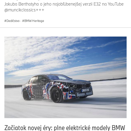
Jakuba Berthotyho o jeho najobľúbenejšej verzii E32 na YouTube
@muncikclassics+++
Dedičstvo
·
BMW Heritage
Začiatok novej éry: plne elektrické modely BMW