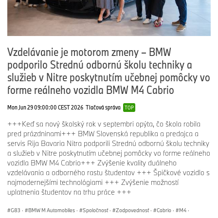
Vzdelávanie je motorom zmeny – BMW
podporilo Strednú odbornú školu techniky a
služieb v Nitre poskytnutím učebnej pomôcky vo
forme reálneho vozidla BMW M4 Cabrio
Mon Jun 29 09:00:00 CEST 2026
Tlačová správa
TOP
+++Keď sa nový školský rok v septembri opýta, čo škola robila
pred prázdninami+++ BMW Slovenská republika a predajca a
servis Rija Bavaria Nitra podporili Strednú odbornú školu techniky
a služieb v Nitre poskytnutím učebnej pomôcky vo forme reálneho
vozidla BMW M4 Cabrio+++ Zvýšenie kvality duálneho
vzdelávania a odborného rastu študentov +++ Špičkové vozidlo s
najmodernejšími technológiami +++ Zvýšenie možností
uplatnenia študentov na trhu práce +++
G83
·
BMW M Automobiles
·
Spoločnosť
·
Zodpovednosť
·
Cabrio
·
M4
·