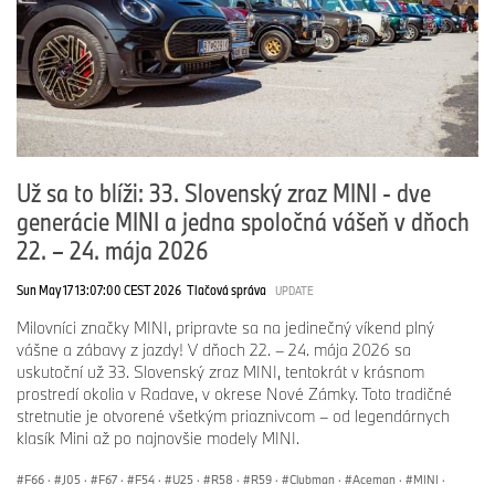
Už sa to blíži: 33. Slovenský zraz MINI - dve
generácie MINI a jedna spoločná vášeň v dňoch
22. – 24. mája 2026
Sun May 17 13:07:00 CEST 2026
Tlačová správa
UPDATE
Milovníci značky MINI, pripravte sa na jedinečný víkend plný
vášne a zábavy z jazdy! V dňoch 22. – 24. mája 2026 sa
uskutoční už 33. Slovenský zraz MINI, tentokrát v krásnom
prostredí okolia v Radave, v okrese Nové Zámky. Toto tradičné
stretnutie je otvorené všetkým priaznivcom – od legendárnych
klasík Mini až po najnovšie modely MINI.
F66
·
J05
·
F67
·
F54
·
U25
·
R58
·
R59
·
Clubman
·
Aceman
·
MINI
·