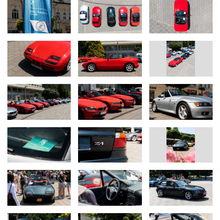
z Českej republiky, na druhom mieste sa umiestnilo červené BMW
Z1 2.5, 1989, v Top Red zo Slovenska a na treťom mieste žlté Z3
2.0i, 2000, v Dakar Yellow zo Slovenska. Cenu za najkrajšie
kolesá dostalo Z4 3.0si, 2007, roadster z Českej republiky
a špeciálnu Cenu poroty získalo Z4 3.0i , 2004, s Individual
výbavou z Litvy.
Predseda klubu
Norbert Bozóky
s úsmevom konštatoval: „Úroveň
podujatí neustále rastie. Teší ma, že pribúdajú noví členovia, a aj
zo zahraničia. Dnes prišiel nadšenec až z pobaltskej Litvy“.
Prezradil tiež dátum nasledujúceho hlavného veľkého zrazu, ktorý
sa uskutoční v Brezne v termíne 20. – 21. júna 2026.
„Veľmi ma teší, že klubu BMW Z-Roadster Club Slovakia som
mohla už koncom roka odovzdať certifikát autorizovaného
subjektu. Moja radosť je o to väčšia, že modely BMW Z1, Z3, Z4 či
Z8 sú na cestách vzácnosťou. Kupujú si ich zanietení nadšenci a
milovníci nefalšovanej radosti z jazdy – a práve takí sú aj členovia
slovenského klubu. Zároveň nesú odkaz klasických roadsterov
ako BMW 507. Stretnúť ich na ulici patrí k príjemným momentom a