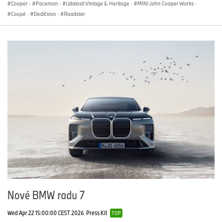
Cooper
·
Paceman
·
Udalosti Vintage & Heritage
·
MINI John Cooper Works
·
Coupé
·
Dedičstvo
·
Roadster
Nové BMW radu 7
Wed Apr 22 15:00:00 CEST 2026
Press Kit
TOP