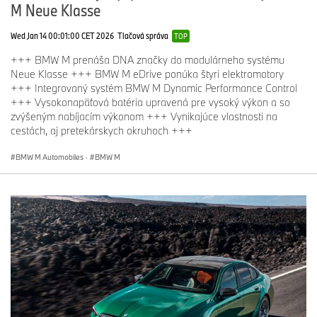
M Neue Klasse
Wed Jan 14 00:01:00 CET 2026
Tlačová správa
TOP
+++ BMW M prenáša DNA značky do modulárneho systému
Neue Klasse +++ BMW M eDrive ponúka štyri elektromotory
+++ Integrovaný systém BMW M Dynamic Performance Control
+++ Vysokonapäťová batéria upravená pre vysoký výkon a so
zvýšeným nabíjacím výkonom +++ Vynikajúce vlastnosti na
cestách, aj pretekárskych okruhoch +++
BMW M Automobiles
·
BMW M