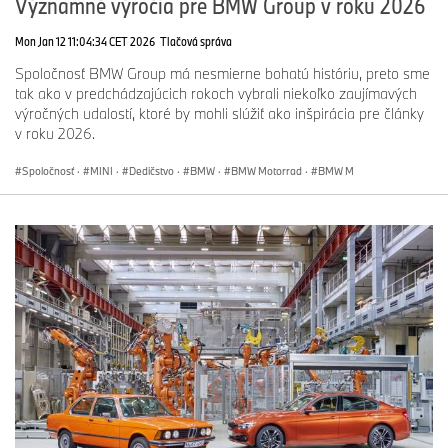
Významné výročia pre BMW Group v roku 2026
Mon Jan 12 11:04:34 CET 2026
Tlačová správa
Spoločnosť BMW Group má nesmierne bohatú históriu, preto sme
tak ako v predchádzajúcich rokoch vybrali niekoľko zaujímavých
výročných udalostí, ktoré by mohli slúžiť ako inšpirácia pre články
v roku 2026.
Spoločnosť
·
MINI
·
Dedičstvo
·
BMW
·
BMW Motorrad
·
BMW M