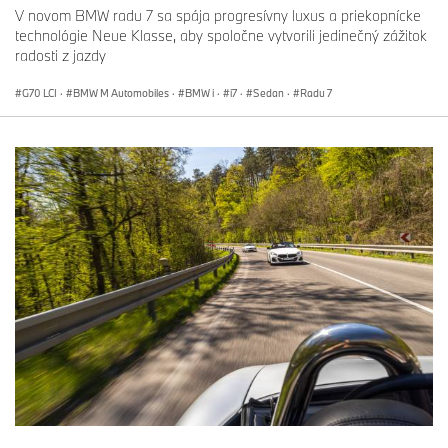
V novom BMW radu 7 sa spája progresívny luxus a priekopnícke
technológie Neue Klasse, aby spoločne vytvorili jedinečný zážitok
radosti z jazdy
G70 LCI
·
BMW M Automobiles
·
BMW i
·
i7
·
Sedan
·
Radu 7