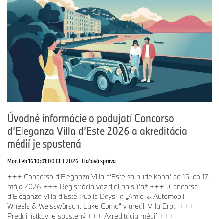
Úvodné informácie o podujatí Concorso
d’Eleganza Villa d’Este 2026 a akreditácia
médií je spustená
Mon Feb 16 10:01:00 CET 2026
Tlačová správa
+++ Concorso d’Eleganza Villa d’Este sa bude konať od 15. do 17.
mája 2026 +++ Registrácia vozidiel na súťaž +++ „Concorso
d’Eleganza Villa d’Este Public Days“ a „Amici & Automobili -
Wheels & Weisswürscht Lake Como“ v areáli Villa Erba +++
Predaj lístkov je spustený +++ Akreditácia médií +++