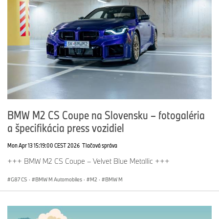
BMW M2 CS Coupe na Slovensku – fotogaléria
a špecifikácia press vozidiel
Mon Apr 13 15:19:00 CEST 2026
Tlačová správa
+++ BMW M2 CS Coupe – Velvet Blue Metallic +++
G87 CS
·
BMW M Automobiles
·
M2
·
BMW M