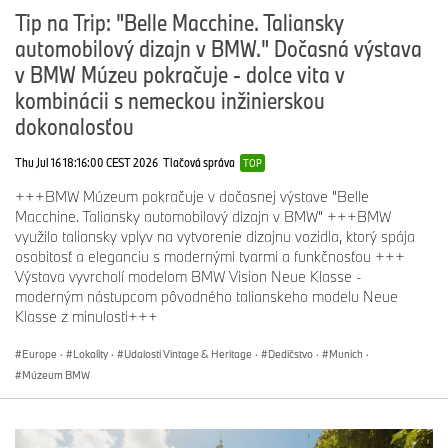
prevádzky značky MINI v Banskej Bystrici, Bratislave, Nitre a
Tip na Trip: "Belle Macchine. Taliansky
Žiline.
automobilový dizajn v BMW." Dočasná výstava
Štyria autorizovaní predajcovia motocyklov BMW so servisom v
v BMW Múzeu pokračuje - dolce vita v
Banskej Bystrici, Bratislave, Košiciach a v Žiline.
kombinácii s nemeckou inžinierskou
dokonalosťou
BMW Financial Services Slovakia, s.r.o., je priamy zástupca
Thu Jul 16 18:16:00 CEST 2026
Tlačová správa
TOP
celosvetovej divízie BMW Financial Services poskytujúcej finančné
a poistné produkty v rámci skupiny BMW Group.
+++BMW Múzeum pokračuje v dočasnej výstave "Belle
Macchine. Taliansky automobilový dizajn v BMW" +++BMW
využilo taliansky vplyv na vytvorenie dizajnu vozidla, ktorý spája
osobitosť a eleganciu s modernými tvarmi a funkčnosťou +++
Výstava vyvrcholí modelom BMW Vision Neue Klasse -
moderným nástupcom pôvodného talianskeho modelu Neue
Klasse z minulosti+++
Europe
·
Lokality
·
Udalosti Vintage & Heritage
·
Dedičstvo
·
Munich
·
Múzeum BMW