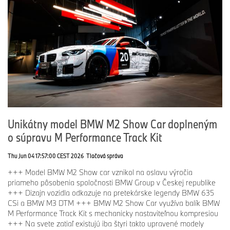
Unikátny model BMW M2 Show Car doplneným
o súpravu M Performance Track Kit
Thu Jun 04 17:57:00 CEST 2026
Tlačová správa
+++ Model BMW M2 Show car vznikol na oslavu výročia
priameho pôsobenia spoločnosti BMW Group v Českej republike
+++ Dizajn vozidla odkazuje na pretekárske legendy BMW 635
CSi a BMW M3 DTM +++ BMW M2 Show Car využíva balík BMW
M Performance Track Kit s mechanicky nastaviteľnou kompresiou
+++ Na svete zatiaľ existujú iba štyri takto upravené modely