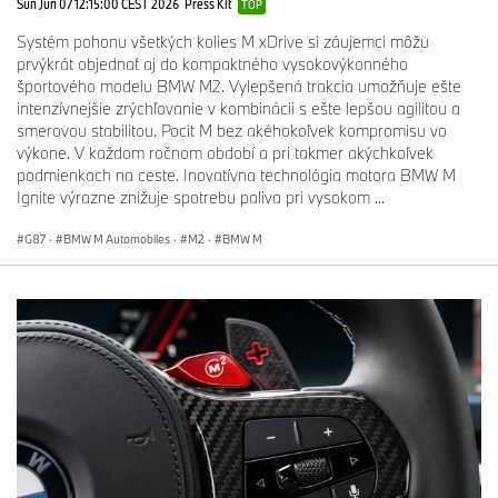
Sun Jun 07 12:15:00 CEST 2026
Press Kit
TOP
Systém pohonu všetkých kolies M xDrive si záujemci môžu
prvýkrát objednať aj do kompaktného vysokovýkonného
športového modelu BMW M2. Vylepšená trakcia umožňuje ešte
intenzívnejšie zrýchľovanie v kombinácii s ešte lepšou agilitou a
smerovou stabilitou. Pocit M bez akéhokoľvek kompromisu vo
výkone. V každom ročnom období a pri takmer akýchkoľvek
podmienkach na ceste. Inovatívna technológia motora BMW M
Ignite výrazne znižuje spotrebu paliva pri vysokom ...
G87
·
BMW M Automobiles
·
M2
·
BMW M