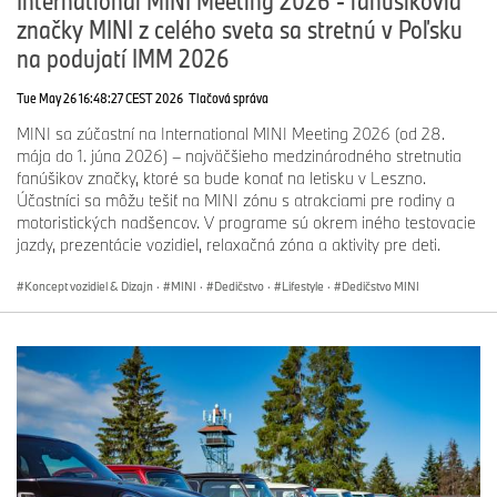
značky MINI z celého sveta sa stretnú v Poľsku
na podujatí IMM 2026
Tue May 26 16:48:27 CEST 2026
Tlačová správa
MINI sa zúčastní na International MINI Meeting 2026 (od 28.
mája do 1. júna 2026) – najväčšieho medzinárodného stretnutia
fanúšikov značky, ktoré sa bude konať na letisku v Leszno.
Účastníci sa môžu tešiť na MINI zónu s atrakciami pre rodiny a
motoristických nadšencov. V programe sú okrem iného testovacie
jazdy, prezentácie vozidiel, relaxačná zóna a aktivity pre deti.
Koncept vozidiel & Dizajn
·
MINI
·
Dedičstvo
·
Lifestyle
·
Dedičstvo MINI