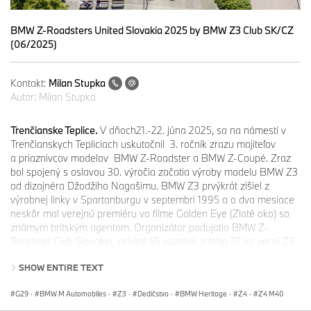
BMW Z-Roadsters United Slovakia 2025 by BMW Z3 Club SK/CZ
(06/2025)
Kontakt:
Milan Stupka
Autor:
Milan Stupka
Trenčianske Teplice.
V dňoch21.-22. júna 2025, sa na námestí v
Trenčianskych Tepliciach uskutočnil 3. ročník zrazu majiteľov
a priaznivcov modelov BMW Z-Roadster a BMW Z-Coupé. Zraz
bol spojený s oslavou 30. výročia začatia výroby modelu BMW Z3
od dizajnéra Džodžiho Nagašimu. BMW Z3 prvýkrát zišiel z
výrobnej linky v Spartanburgu v septembri 1995 a o dva mesiace
neskôr mal verejnú premiéru vo filme Golden Eye (Zlaté oko) so
známym britským agentom. Organizátor podujatia BMW Z-
Roadster Club Slovakia privítal 55 vozidiel, z toho 37 vo verzii Z3,
16 vo verzii Z4 a dva vzácne BMW Z1. Na zraz prišlo vyše 100
SHOW ENTIRE TEXT
členov posádok zo Slovenska, Českej republiky, Maďarska a Litvy.
G29
·
BMW M Automobiles
·
Z3
·
Dedičstvo
·
BMW Heritage
·
Z4
·
Z4 M40