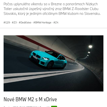
Počas uplynulého víkendu sa v Brezne a panorámach Nízkych
Tatier uskutočnil úspešný výročný zraz BMW Z-Roadster Clubu
Slovakia, ktorý je jediným oficiálnym BMW klubom na Slovensku.
G29
·
Z3
·
Dedičstvo
·
BMW Heritage
·
Z4
Nové BMW M2 s M xDrive