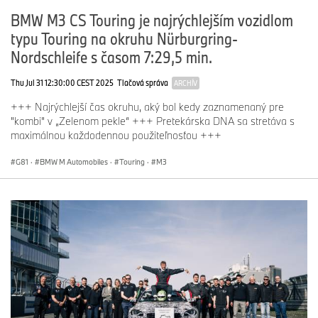
BMW M3 CS Touring je najrýchlejším vozidlom
typu Touring na okruhu Nürburgring-
Nordschleife s časom 7:29,5 min.
Thu Jul 31 12:30:00 CEST 2025
Tlačová správa
ARCHÍV
+++ Najrýchlejší čas okruhu, aký bol kedy zaznamenaný pre
"kombi" v „Zelenom pekle“ +++ Pretekárska DNA sa stretáva s
maximálnou každodennou použiteľnosťou +++
G81
·
BMW M Automobiles
·
Touring
·
M3