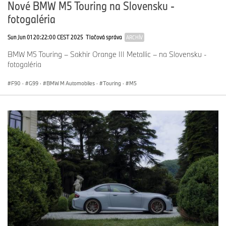
Nové BMW M5 Touring na Slovensku -
fotogaléria
Sun Jun 01 20:22:00 CEST 2025
Tlačová správa
ARCHÍV
BMW M5 Touring – Sakhir Orange III Metallic – na Slovensku -
fotogaléria
F90
·
G99
·
BMW M Automobiles
·
Touring
·
M5