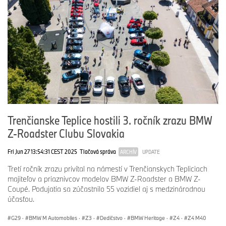
Trenčianske Teplice hostili 3. ročník zrazu BMW
Z-Roadster Clubu Slovakia
Fri Jun 27 13:54:31 CEST 2025
Tlačová správa
ARCHÍV
UPDATE
Tretí ročník zrazu privítal na námestí v Trenčianskych Tepliciach
majiteľov a priaznivcov modelov BMW Z-Roadster a BMW Z-
Coupé. Podujatia sa zúčastnilo 55 vozidiel aj s medzinárodnou
účasťou.
G29
·
BMW M Automobiles
·
Z3
·
Dedičstvo
·
BMW Heritage
·
Z4
·
Z4 M40