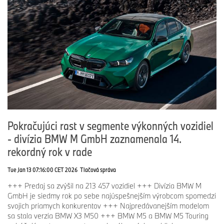
Pokračujúci rast v segmente výkonných vozidiel
- divízia BMW M GmbH zaznamenala 14.
rekordný rok v rade
Tue Jan 13 07:16:00 CET 2026
Tlačová správa
+++ Predaj sa zvýšil na 213 457 vozidiel +++ Divízia BMW M
GmbH je siedmy rok po sebe najúspešnejším výrobcom spomedzi
svojich priamych konkurentov +++ Najpredávanejším modelom
sa stala verzia BMW X3 M50 +++ BMW M5 a BMW M5 Touring