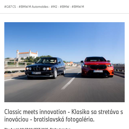
G87 CS
·
BMW M Automobiles
·
M2
·
BMW
·
BMW M
Classic meets innovation - Klasika sa stretáva s
inováciou - bratislavská fotogaléria.