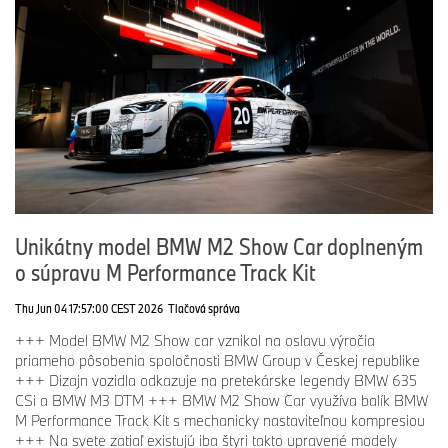
Unikátny model BMW M2 Show Car doplneným
o súpravu M Performance Track Kit
Thu Jun 04 17:57:00 CEST 2026
Tlačová správa
+++ Model BMW M2 Show car vznikol na oslavu výročia
priameho pôsobenia spoločnosti BMW Group v Českej republike
+++ Dizajn vozidla odkazuje na pretekárske legendy BMW 635
CSi a BMW M3 DTM +++ BMW M2 Show Car využíva balík BMW
M Performance Track Kit s mechanicky nastaviteľnou kompresiou
+++ Na svete zatiaľ existujú iba štyri takto upravené modely