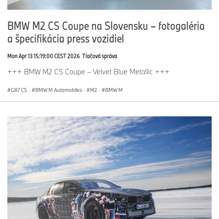
BMW M2 CS Coupe na Slovensku – fotogaléria
a špecifikácia press vozidiel
Mon Apr 13 15:19:00 CEST 2026
Tlačová správa
+++ BMW M2 CS Coupe – Velvet Blue Metallic +++
G87 CS
·
BMW M Automobiles
·
M2
·
BMW M