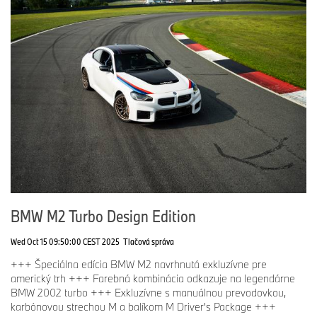
BMW M2 Turbo Design Edition
Wed Oct 15 09:50:00 CEST 2025
Tlačová správa
+++ Špeciálna edícia BMW M2 navrhnutá exkluzívne pre
americký trh +++ Farebná kombinácia odkazuje na legendárne
BMW 2002 turbo +++ Exkluzívne s manuálnou prevodovkou,
karbónovou strechou M a balíkom M Driver's Package +++