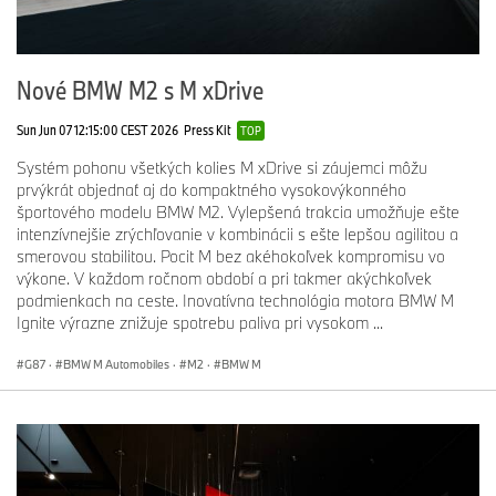
Nové BMW M2 s M xDrive
Sun Jun 07 12:15:00 CEST 2026
Press Kit
TOP
Systém pohonu všetkých kolies M xDrive si záujemci môžu
prvýkrát objednať aj do kompaktného vysokovýkonného
športového modelu BMW M2. Vylepšená trakcia umožňuje ešte
intenzívnejšie zrýchľovanie v kombinácii s ešte lepšou agilitou a
smerovou stabilitou. Pocit M bez akéhokoľvek kompromisu vo
výkone. V každom ročnom období a pri takmer akýchkoľvek
podmienkach na ceste. Inovatívna technológia motora BMW M
Ignite výrazne znižuje spotrebu paliva pri vysokom ...
G87
·
BMW M Automobiles
·
M2
·
BMW M