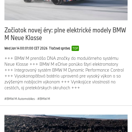
Začiatok novej éry: plne elektrické modely BMW
M Neue Klasse
Wed Jan 14 00:01:00 CET 2026
Tlačová správa
TOP
+++ BMW M prenáša DNA značky do modulárneho systému
Neue Klasse +++ BMW M eDrive ponúka štyri elektromotory
+++ Integrovaný systém BMW M Dynamic Performance Control
+++ Vysokonapäťová batéria upravená pre vysoký výkon a so
zvýšeným nabíjacím výkonom +++ Vynikajúce vlastnosti na
cestách, aj pretekárskych okruhoch +++
BMW M Automobiles
·
BMW M