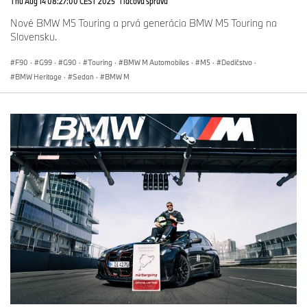
Thu Aug 14 08:27:00 CEST 2025
Tlačová správa
Nové BMW M5 Touring a prvá generácia BMW M5 Touring na
Slovensku.
F90
·
G99
·
G90
·
Touring
·
BMW M Automobiles
·
M5
·
Dedičstvo
·
BMW Heritage
·
Sedan
·
BMW M