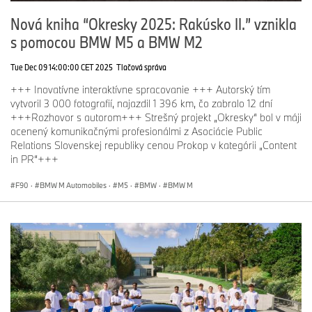
Nová kniha “Okresky 2025: Rakúsko II.” vznikla
s pomocou BMW M5 a BMW M2
Tue Dec 09 14:00:00 CET 2025
Tlačová správa
+++ Inovatívne interaktívne spracovanie +++ Autorský tím
vytvoril 3 000 fotografií, najazdil 1 396 km, čo zabralo 12 dní
+++Rozhovor s autorom+++ Strešný projekt „Okresky“ bol v máji
ocenený komunikačnými profesionálmi z Asociácie Public
Relations Slovenskej republiky cenou Prokop v kategórii „Content
in PR“+++
F90
·
BMW M Automobiles
·
M5
·
BMW
·
BMW M