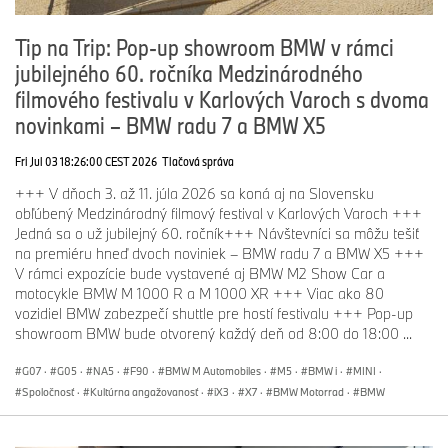
Tip na Trip: Pop-up showroom BMW v rámci
jubilejného 60. ročníka Medzinárodného
filmového festivalu v Karlových Varoch s dvoma
novinkami – BMW radu 7 a BMW X5
Fri Jul 03 18:26:00 CEST 2026
Tlačová správa
+++ V dňoch 3. až 11. júla 2026 sa koná aj na Slovensku
obľúbený Medzinárodný filmový festival v Karlových Varoch +++
Jedná sa o už jubilejný 60. ročník+++ Návštevníci sa môžu tešiť
na premiéru hneď dvoch noviniek – BMW radu 7 a BMW X5 +++
V rámci expozície bude vystavené aj BMW M2 Show Car a
motocykle BMW M 1000 R a M 1000 XR +++ Viac ako 80
vozidiel BMW zabezpečí shuttle pre hostí festivalu +++ Pop-up
showroom BMW bude otvorený každý deň od 8:00 do 18:00 ...
G07
·
G05
·
NA5
·
F90
·
BMW M Automobiles
·
M5
·
BMW i
·
MINI
·
Spoločnosť
·
Kultúrna angažovanosť
·
iX3
·
X7
·
BMW Motorrad
·
BMW