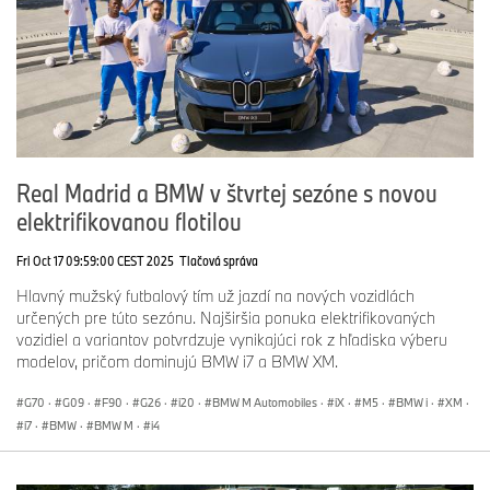
Real Madrid a BMW v štvrtej sezóne s novou
elektrifikovanou flotilou
Fri Oct 17 09:59:00 CEST 2025
Tlačová správa
Hlavný mužský futbalový tím už jazdí na nových vozidlách
určených pre túto sezónu. Najširšia ponuka elektrifikovaných
vozidiel a variantov potvrdzuje vynikajúci rok z hľadiska výberu
modelov, pričom dominujú BMW i7 a BMW XM.
G70
·
G09
·
F90
·
G26
·
i20
·
BMW M Automobiles
·
iX
·
M5
·
BMW i
·
XM
·
i7
·
BMW
·
BMW M
·
i4