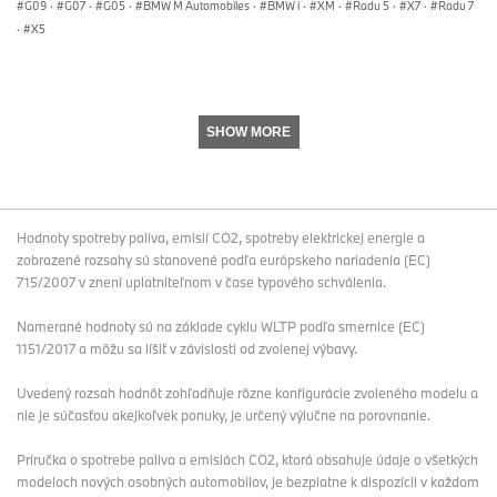
G09
·
G07
·
G05
·
BMW M Automobiles
·
BMW i
·
XM
·
Radu 5
·
X7
·
Radu 7
·
X5
SHOW MORE
Hodnoty spotreby paliva, emisií CO2, spotreby elektrickej energie a
zobrazené rozsahy sú stanovené podľa európskeho nariadenia (EC)
715/2007 v znení uplatniteľnom v čase typového schválenia.
Namerané hodnoty sú na základe cyklu WLTP podľa smernice (EC)
1151/2017 a môžu sa líšiť v závislosti od zvolenej výbavy.
Uvedený rozsah hodnôt zohľadňuje rôzne konfigurácie zvoleného modelu a
nie je súčasťou akejkoľvek ponuky, je určený výlučne na porovnanie.
Príručka o spotrebe paliva a emisiách CO2, ktorá obsahuje údaje o všetkých
modeloch nových osobných automobilov, je bezplatne k dispozícii v každom