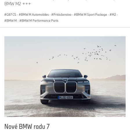
BMW M2 +++
G87 CS
·
BMW M Automobiles
·
Príslušenstvo
·
BMW M Sport Package
·
M2
·
BMW M
·
BMW M Performance Parts
Nové BMW radu 7