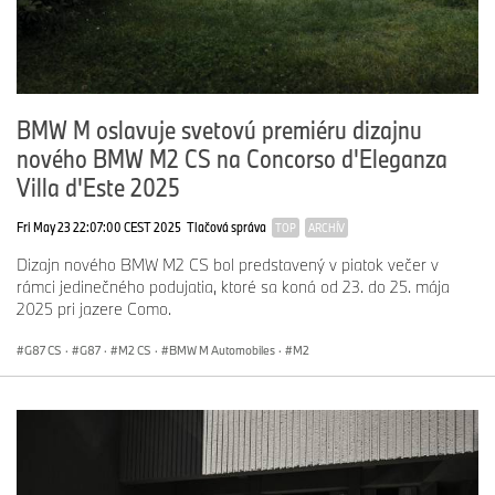
BMW M oslavuje svetovú premiéru dizajnu
nového BMW M2 CS na Concorso d'Eleganza
Villa d'Este 2025
Fri May 23 22:07:00 CEST 2025
Tlačová správa
TOP
ARCHÍV
Dizajn nového BMW M2 CS bol predstavený v piatok večer v
rámci jedinečného podujatia, ktoré sa koná od 23. do 25. mája
2025 pri jazere Como.
G87 CS
·
G87
·
M2 CS
·
BMW M Automobiles
·
M2