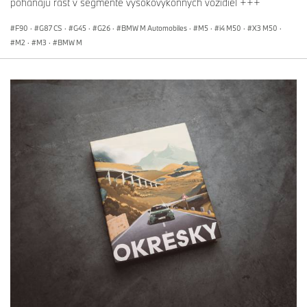
poháňajú rast v segmente vysokovýkonných vozidiel +++
F90
·
G87 CS
·
G45
·
G26
·
BMW M Automobiles
·
M5
·
i4 M50
·
X3 M50
·
M2
·
M3
·
BMW M