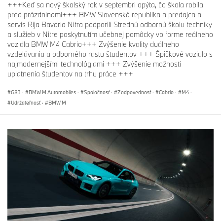
+++Keď sa nový školský rok v septembri opýta, čo škola robila
pred prázdninami+++ BMW Slovenská republika a predajca a
servis Rija Bavaria Nitra podporili Strednú odbornú školu techniky
a služieb v Nitre poskytnutím učebnej pomôcky vo forme reálneho
vozidla BMW M4 Cabrio+++ Zvýšenie kvality duálneho
vzdelávania a odborného rastu študentov +++ Špičkové vozidlo s
najmodernejšími technológiami +++ Zvýšenie možností
uplatnenia študentov na trhu práce +++
G83
·
BMW M Automobiles
·
Spoločnosť
·
Zodpovednosť
·
Cabrio
·
M4
·
Udržateľnosť
·
BMW M