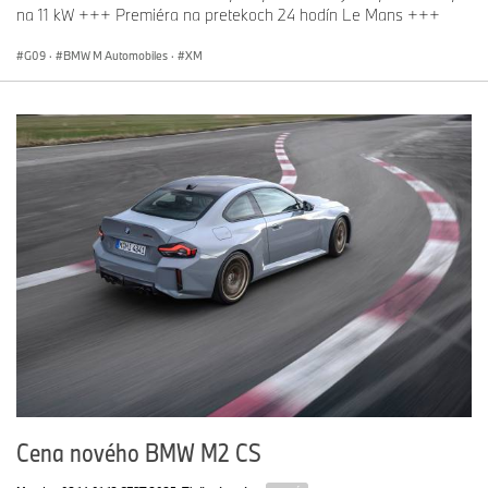
na 11 kW +++ Premiéra na pretekoch 24 hodín Le Mans +++
G09
·
BMW M Automobiles
·
XM
Cena nového BMW M2 CS