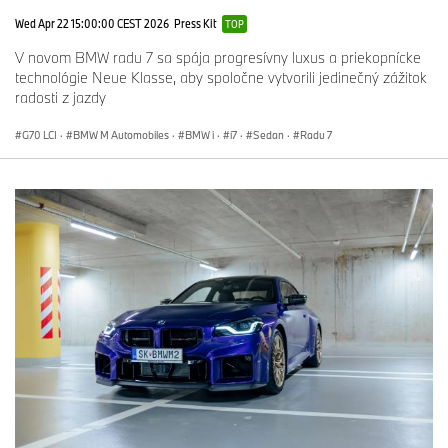
Wed Apr 22 15:00:00 CEST 2026
Press Kit
TOP
V novom BMW radu 7 sa spája progresívny luxus a priekopnícke
technológie Neue Klasse, aby spoločne vytvorili jedinečný zážitok
radosti z jazdy
G70 LCI
·
BMW M Automobiles
·
BMW i
·
i7
·
Sedan
·
Radu 7