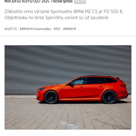
Mon Jun 02 14:01:12 CEST 2025
Tlačová správa
ARCHÍV
Základná cena výrazne športového BMW M2 CS je 110 500 €.
Objednávky na tento špeciálny variant sú už spustené.
G87 CS
·
BMW M Automobiles
·
M2
·
BMW M