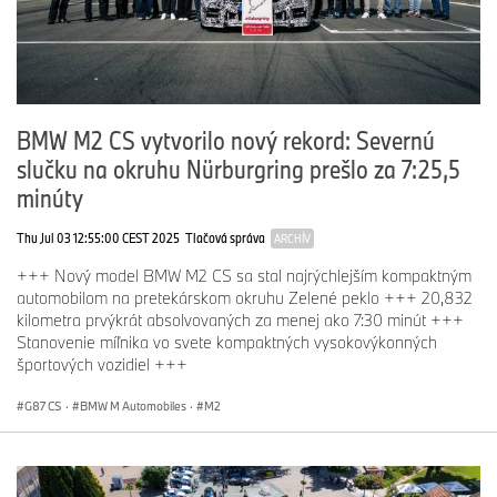
BMW M2 CS vytvorilo nový rekord: Severnú
slučku na okruhu Nürburgring prešlo za 7:25,5
minúty
Thu Jul 03 12:55:00 CEST 2025
Tlačová správa
ARCHÍV
+++ Nový model BMW M2 CS sa stal najrýchlejším kompaktným
automobilom na pretekárskom okruhu Zelené peklo +++ 20,832
kilometra prvýkrát absolvovaných za menej ako 7:30 minút +++
Stanovenie míľnika vo svete kompaktných vysokovýkonných
športových vozidiel +++
G87 CS
·
BMW M Automobiles
·
M2