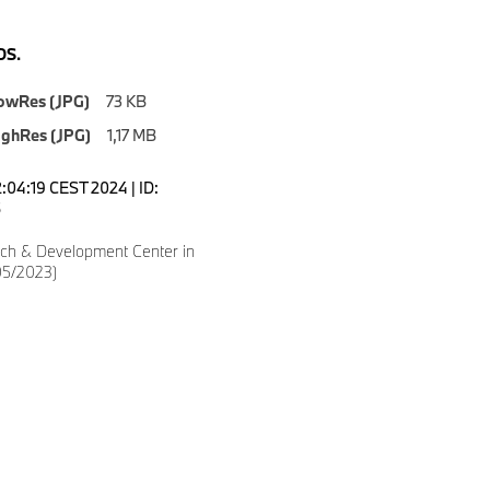
S.
owRes (JPG)
73 KB
ighRes (JPG)
1,17 MB
2:04:19 CEST 2024 | ID:
5
h & Development Center in
05/2023)