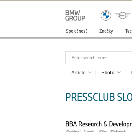
Spoločnosť
Značky
Tec
Enter search terms...
Article
Photo
PRESSCLUB SLO
BBA Research & Developm
Spoločnosť
·
Lokality
·
China
·
Technológia