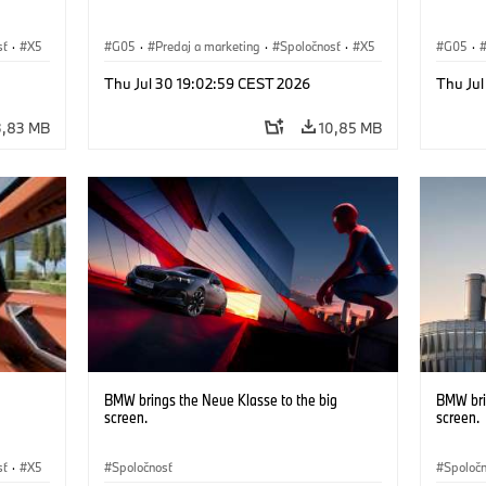
sť
·
X5
G05
·
Predaj a marketing
·
Spoločnosť
·
X5
G05
·
Thu Jul 30 19:02:59 CEST 2026
Thu Ju
3,83 MB
10,85 MB
BMW brings the Neue Klasse to the big
BMW bri
screen.
screen.
sť
·
X5
Spoločnosť
Spoloč