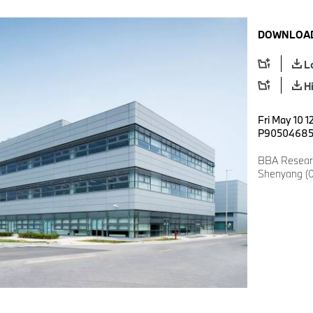
DOWNLOAD
L
H
Fri May 10 1
P9050468
BBA Researc
Shenyang (