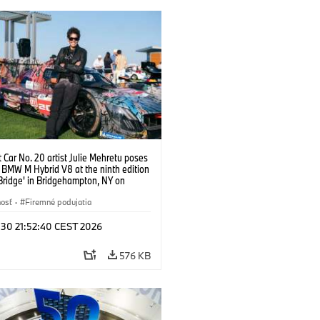
Car No. 20 artist Julie Mehretu poses
 BMW M Hybrid V8 at the ninth edition
Bridge' in Bridgehampton, NY on
er 13, 2025. Photo credit Ben Franke
nkephoto.
nosť
·
Firemné podujatia
 30 21:52:40 CEST 2026
576 KB