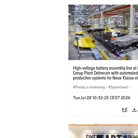
High-voltage battery assembly line a
Group Plant Debrecen with automated
production systems for Neue Klasse el
vehicles. (07/2026)
Predaj a marketing
·
Spoločnosť
·
Výrobné závody
·
Lokality
Tue Jul 28 10:32:23 CEST 2026