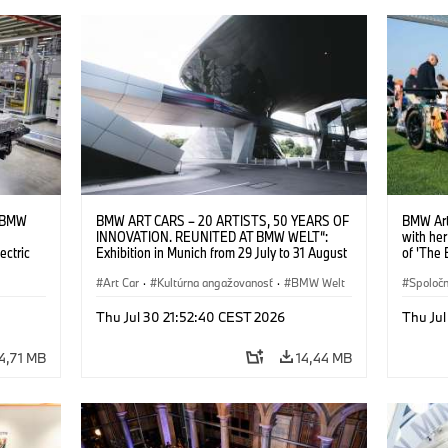
t BMW
BMW ART CARS – 20 ARTISTS, 50 YEARS OF
BMW Art 
INNOVATION. REUNITED AT BMW WELT“:
with her
ectric
Exhibition in Munich from 29 July to 31 August
of 'The 
2026. (c) BMW AG (07/2026)
Septemb
Art Car
·
Kultúrna angažovanosť
·
BMW Welt
@benfra
Spoloč
·
Lokality
Thu Jul 30 21:52:40 CEST 2026
Thu Jul
4,71 MB
14,44 MB