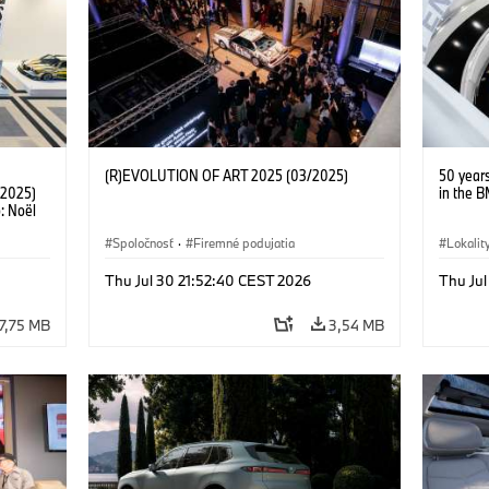
(R)EVOLUTION OF ART 2025 (03/2025)
50 year
 2025)
in the 
o: Noël
Spoločnosť
·
Firemné podujatia
Lokalit
·
BMW
Thu Jul 30 21:52:40 CEST 2026
Thu Jul
17,75 MB
3,54 MB