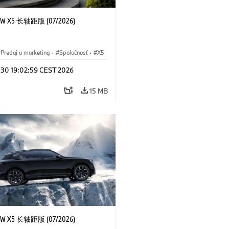
 X5 长轴距版 (07/2026)
Predaj a marketing
·
Spoločnosť
·
X5
l 30 19:02:59 CEST 2026
15 MB
 X5 长轴距版 (07/2026)