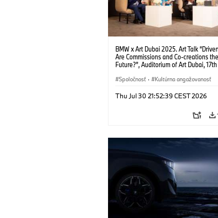
BMW x Art Dubai 2025. Art Talk “Driven
Are Commissions and Co-creations th
Future?”, Auditorium of Art Dubai, 17th 
f.l.t.r.: Prof Dr Thomas Girst (Global He
BMW Group Cultural Engagement), Dr
Spoločnosť
·
Kultúrna angažovanosť
Stephanie Rosenthal (Director Gugge
Abu Dhabi Project), Azu Nwagbogu (F
Thu Jul 30 21:52:39 CEST 2026
and Director African Artists' Foundati
LagosPhoto Festival) and Hans Ulrich 
(Artistic Director SERPENTINE). (04/