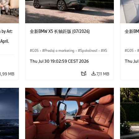
 by Art:
全新BMW X5 长轴距版 (07/2026)
全新BMW
e
April.
ad of
G05
·
Predaj a marketing
·
Spoločnosť
·
X5
G05
·
nheim
ounder
Thu Jul 30 19:02:59 CEST 2026
Thu Ju
on and
Obrist
1,99 MB
7,11 MB
2025)