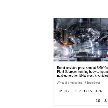
Robot-assisted press shop at BMW Gr
Plant Debrecen forming body compone
next-generation BMW electric vehicles
(07/2026)
Predaj a marketing
·
Spoločnosť
·
Výrobné závody
·
Lokality
Tue Jul 28 10:32:23 CEST 2026