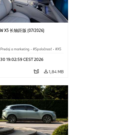
 X5 长轴距版 (07/2026)
Predaj a marketing
·
Spoločnosť
·
X5
l 30 19:02:59 CEST 2026
1,84 MB