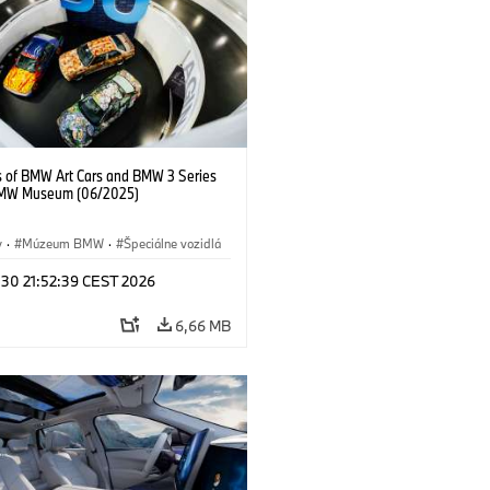
s of BMW Art Cars and BMW 3 Series
BMW Museum (06/2025)
y
·
Múzeum BMW
·
Špeciálne vozidlá
 30 21:52:39 CEST 2026
6,66 MB