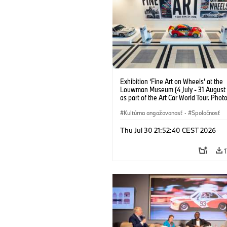
Exhibition ‘Fine Art on Wheels’ at the
Louwman Museum (4 July - 31 August
as part of the Art Car World Tour. Phot
van Bilsen (07/2025)
Kultúrna angažovanosť
·
Spoločnosť
Thu Jul 30 21:52:40 CEST 2026