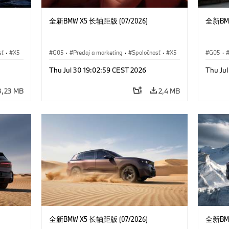
全新BMW X5 长轴距版 (07/2026)
全新BMW
sť
·
X5
G05
·
Predaj a marketing
·
Spoločnosť
·
X5
G05
·
Thu Jul 30 19:02:59 CEST 2026
Thu Ju
3,23 MB
2,4 MB
全新BMW X5 长轴距版 (07/2026)
全新BMW