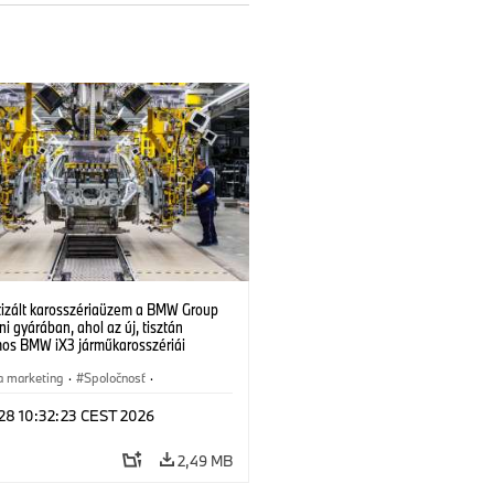
izált karosszériaüzem a BMW Group
i gyárában, ahol az új, tisztán
mos BMW iX3 járműkarosszériái
ek. (07/2026)
a marketing
·
Spoločnosť
·
é závody
·
Lokality
 28 10:32:23 CEST 2026
2,49 MB