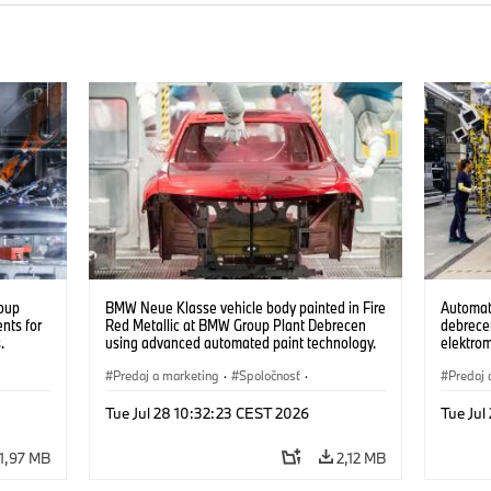
oup
BMW Neue Klasse vehicle body painted in Fire
Automat
nts for
Red Metallic at BMW Group Plant Debrecen
debrecen
.
using advanced automated paint technology.
elektro
(07/2026)
készüln
Predaj a marketing
·
Spoločnosť
·
Predaj 
Výrobné závody
·
Lokality
Výrobn
Tue Jul 28 10:32:23 CEST 2026
Tue Jul
1,97 MB
2,12 MB