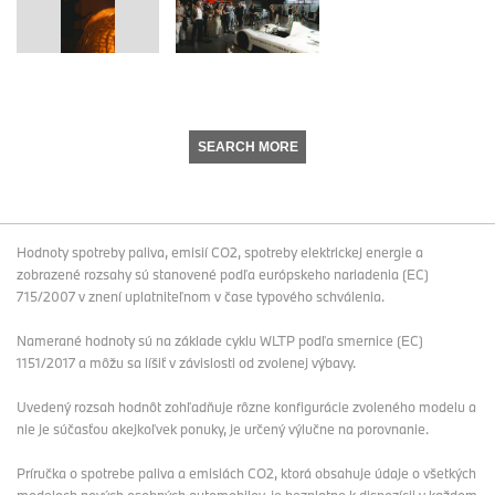
SEARCH MORE
Hodnoty spotreby paliva, emisií CO2, spotreby elektrickej energie a
zobrazené rozsahy sú stanovené podľa európskeho nariadenia (EC)
715/2007 v znení uplatniteľnom v čase typového schválenia.
Namerané hodnoty sú na základe cyklu WLTP podľa smernice (EC)
1151/2017 a môžu sa líšiť v závislosti od zvolenej výbavy.
Uvedený rozsah hodnôt zohľadňuje rôzne konfigurácie zvoleného modelu a
nie je súčasťou akejkoľvek ponuky, je určený výlučne na porovnanie.
Príručka o spotrebe paliva a emisiách CO2, ktorá obsahuje údaje o všetkých