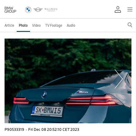
Article
Photo
Video
TV Footage
Audio
P90533319
·
Fri Dec 08 20:52:10 CET 2023