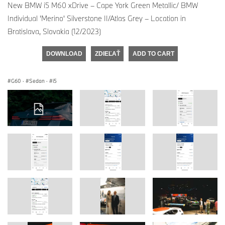
New BMW i5 M60 xDrive – Cape York Green Metallic/ BMW
Individual 'Merino' Silverstone II/Atlas Grey – Location in
Bratislava, Slovakia (12/2023)
DOWNLOAD
ZDIEĽAŤ
ADD TO CART
G60
·
Sedan
·
i5