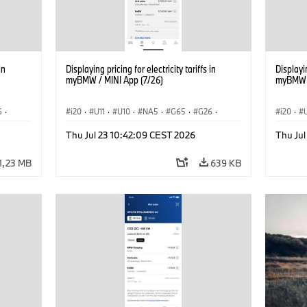
in
Displaying pricing for electricity tariffs in
Displayin
myBMW / MINI App (7/26)
myBMW /
6
·
i20
·
U11
·
U10
·
NA5
·
G65
·
G26
·
i20
·
·
G70 LCI
·
Electrification
·
Technológia
·
G70 LC
Thu Jul 23 10:42:09 CEST 2026
Thu Jul
iX1
·
BMW ConnectedDrive
·
iX
·
BMW i
·
iX1
·
BMW Co
iX2
·
iX3
·
iX5
·
i4
iX2
·
1,23 MB
639 KB