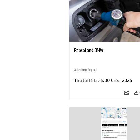
Repsol and BMW
Technológia
·
Alternatívne pohonné systémy, mobilita
Thu Jul 16 13:15:00 CEST 2026
budúcnosti