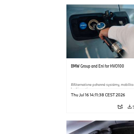
BMW Group and Eni for HVO100
Alternatívne pohonné systémy, mobilita
budúcnosti
Thu Jul 16 14:11:38 CEST 2026
·
Technológia
·
Circular Economy
·
Výroba a recyklácia