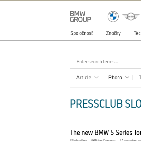
Spoločnosť
Značky
Tec
Enter search terms...
Article
Photo
PRESSCLUB SLO
The new BMW 5 Series Tou
Technológia
·
Efficient Dynamics
·
Alternatívne p