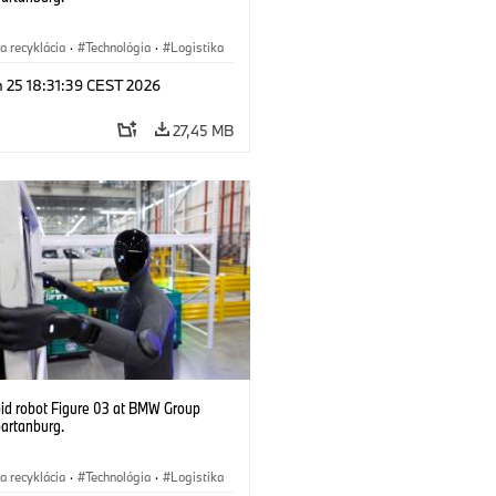
a recyklácia
·
Technológia
·
Logistika
ry 4.0
·
Výroba
·
Recyklácia
·
n 25 18:31:39 CEST 2026
entná logistika
27,45 MB
d robot Figure 03 at BMW Group
partanburg.
a recyklácia
·
Technológia
·
Logistika