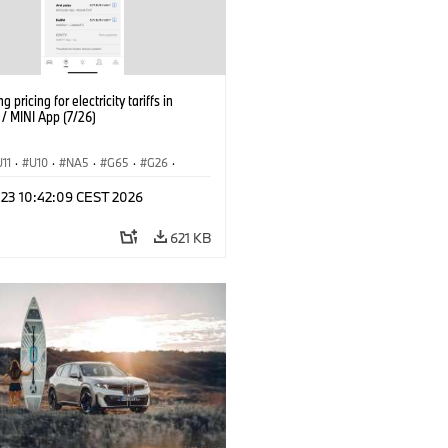
g pricing for electricity tariffs in
 MINI App (7/26)
U11
·
U10
·
NA5
·
G65
·
G26
·
I
·
Electrification
·
Technológia
·
 23 10:42:09 CEST 2026
nnectedDrive
·
iX
·
BMW i
·
iX1
·
iX3
·
iX5
·
i4
621 KB