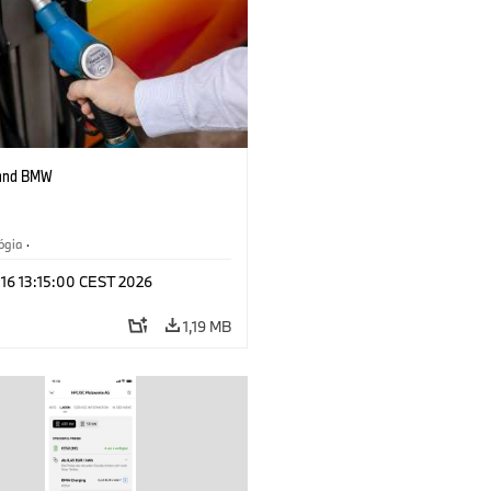
 and BMW
ógia
·
tívne pohonné systémy, mobilita
 16 13:15:00 CEST 2026
ti
1,19 MB