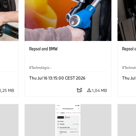
Repsol and BMW
Repsol
Technológia
·
Technol
Alternatívne pohonné systémy, mobilita
Alterna
Thu Jul 16 13:15:00 CEST 2026
Thu Jul
budúcnosti
budúcnos
1,25 MB
1,04 MB