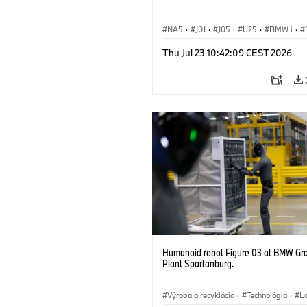
NA5
·
J01
·
J05
·
U25
·
BMW i
·
Aceman
·
Countryman
·
Cooper
·
iX
Thu Jul 23 10:42:09 CEST 2026
Electrification
·
Technológia
Humanoid robot Figure 03 at BMW Gr
Plant Spartanburg.
Výroba a recyklácia
·
Technológia
·
Lo