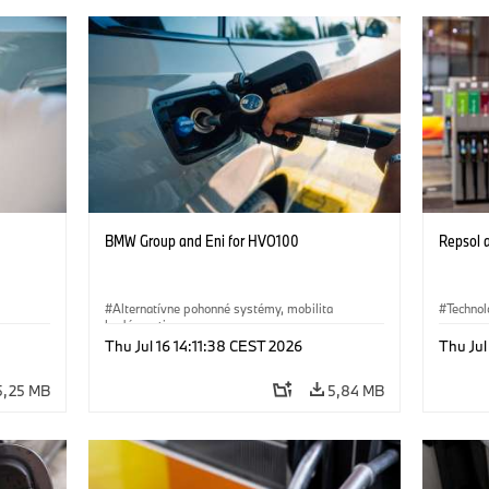
BMW Group and Eni for HVO100
Repsol
Alternatívne pohonné systémy, mobilita
Technol
budúcnosti
Alterna
Thu Jul 16 14:11:38 CEST 2026
Thu Jul
·
Technológia
·
Circular Economy
·
budúcnos
Výroba a recyklácia
5,25 MB
5,84 MB