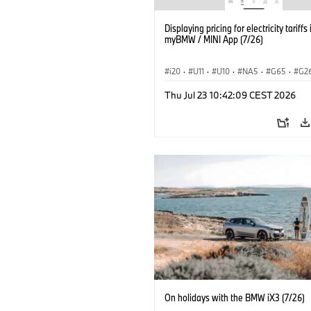
Displaying pricing for electricity tariffs 
myBMW / MINI App (7/26)
i20
·
U11
·
U10
·
NA5
·
G65
·
G2
G70 LCI
·
Electrification
·
Technológia
Thu Jul 23 10:42:09 CEST 2026
BMW ConnectedDrive
·
iX
·
BMW i
·
iX2
·
iX3
·
iX5
·
i4
On holidays with the BMW iX3 (7/26)