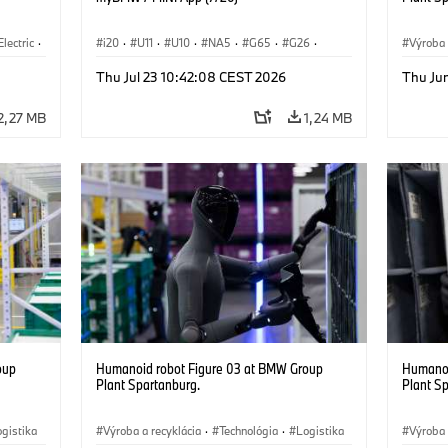
Electric
·
i20
·
U11
·
U10
·
NA5
·
G65
·
G26
·
Výroba 
3
·
G70 LCI
·
Electrification
·
Technológia
·
·
Indust
Thu Jul 23 10:42:08 CEST 2026
Thu Ju
BMW ConnectedDrive
·
iX
·
BMW i
·
iX1
·
Intelig
iX2
·
iX3
·
iX5
·
i4
2,27 MB
1,24 MB
oup
Humanoid robot Figure 03 at BMW Group
Humanoi
Plant Spartanburg.
Plant S
gistika
Výroba a recyklácia
·
Technológia
·
Logistika
Výroba 