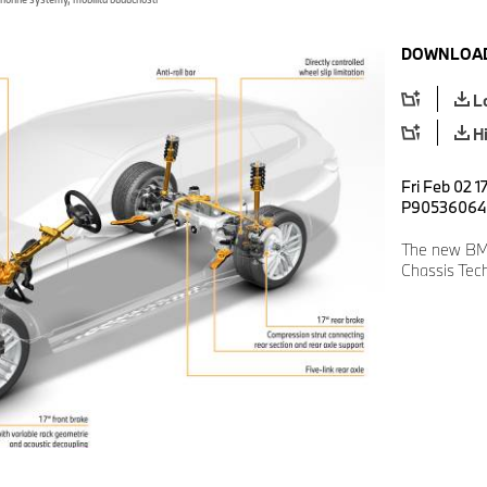
DOWNLOAD
L
H
Fri Feb 02 1
P90536064
The new BMW
Chassis Tec