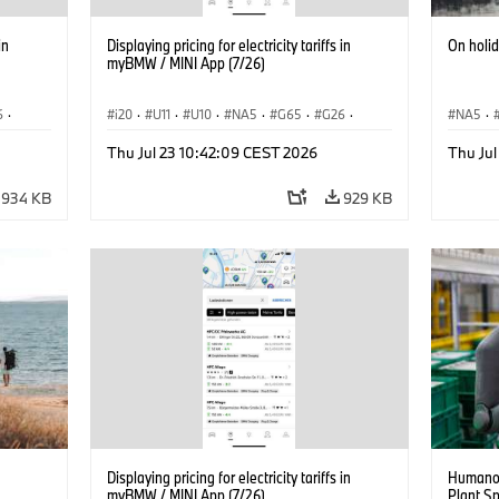
in
Displaying pricing for electricity tariffs in
On holi
myBMW / MINI App (7/26)
6
·
i20
·
U11
·
U10
·
NA5
·
G65
·
G26
·
NA5
·
·
G70 LCI
·
Electrification
·
Technológia
·
Acema
Thu Jul 23 10:42:09 CEST 2026
Thu Jul
iX1
·
BMW ConnectedDrive
·
iX
·
BMW i
·
iX1
·
Electrif
iX2
·
iX3
·
iX5
·
i4
934 KB
929 KB
Displaying pricing for electricity tariffs in
Humanoi
myBMW / MINI App (7/26)
Plant S