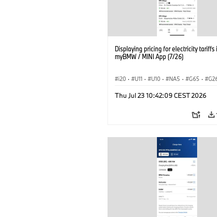
Displaying pricing for electricity tariffs 
myBMW / MINI App (7/26)
i20
·
U11
·
U10
·
NA5
·
G65
·
G2
G70 LCI
·
Electrification
·
Technológia
Thu Jul 23 10:42:09 CEST 2026
BMW ConnectedDrive
·
iX
·
BMW i
·
iX2
·
iX3
·
iX5
·
i4