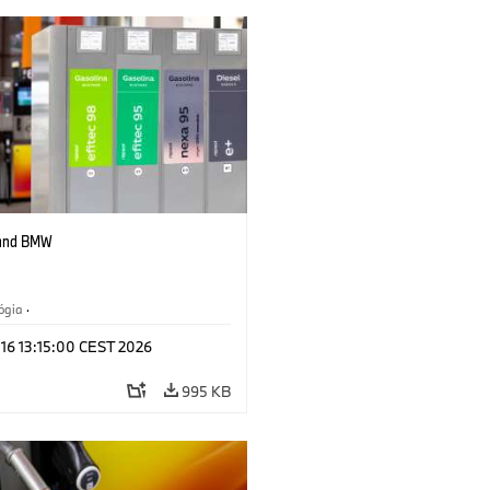
 and BMW
ógia
·
tívne pohonné systémy, mobilita
 16 13:15:00 CEST 2026
ti
995 KB