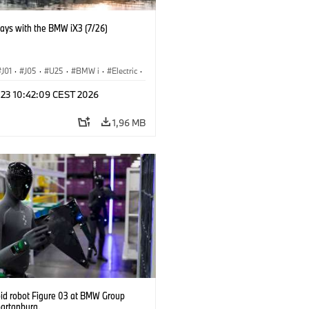
days with the BMW iX3 (7/26)
J01
·
J05
·
U25
·
BMW i
·
Electric
·
n
·
Countryman
·
Cooper
·
iX3
·
 23 10:42:09 CEST 2026
ication
·
Technológia
1,96 MB
d robot Figure 03 at BMW Group
partanburg.