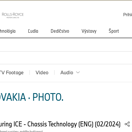
Prihl
hnológia
Ľudia
Dedičstvo
Výstavy
Šport
TV Footage
Video
Audio
VAKIA · PHOTO.
ring ICE - Chassis Technology (ENG) (02/2024)
ohonné systémy, mobilita budúcnosti