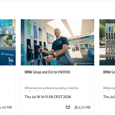
BMW Group and Eni for HVO100
BMW Gro
Alternatívne pohonné systémy, mobilita
Alterna
budúcnosti
budúcnos
Thu Jul 16 14:11:38 CEST 2026
Thu Jul
·
Technológia
·
Circular Economy
·
·
Techn
Výroba a recyklácia
Výroba 
6,46 MB
6,12 MB