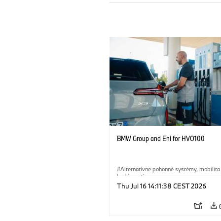
BMW Group and Eni for HVO100
Alternatívne pohonné systémy, mobilita
budúcnosti
Thu Jul 16 14:11:38 CEST 2026
·
Technológia
·
Circular Economy
·
Výroba a recyklácia