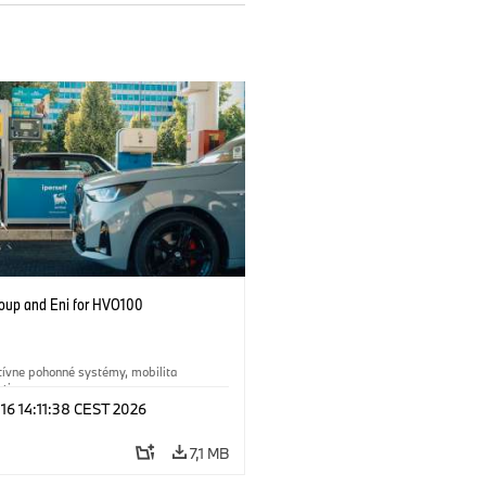
up and Eni for HVO100
tívne pohonné systémy, mobilita
ti
 16 14:11:38 CEST 2026
ológia
·
Circular Economy
·
a recyklácia
7,1 MB