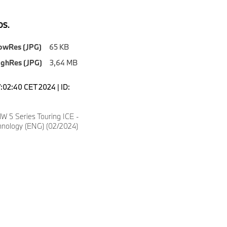
S.
owRes (JPG)
65 KB
ighRes (JPG)
3,64 MB
7:02:40 CET 2024 | ID:
 5 Series Touring ICE -
hnology (ENG) (02/2024)