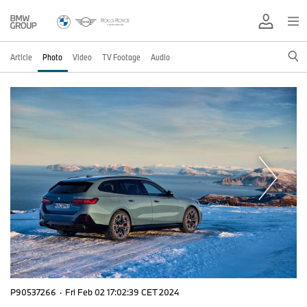
Article
Photo
Video
TV Footage
Audio
P90537266
·
Fri Feb 02 17:02:39 CET 2024