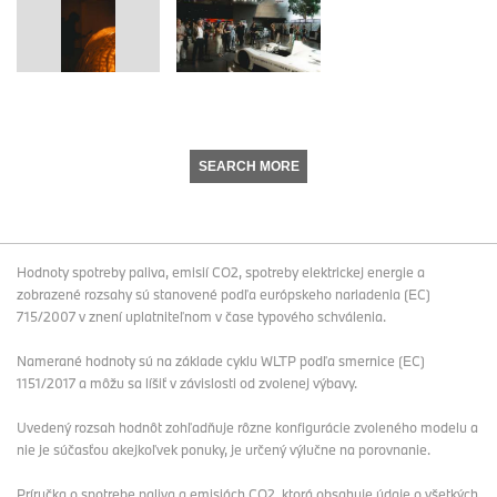
SEARCH MORE
Hodnoty spotreby paliva, emisií CO2, spotreby elektrickej energie a
zobrazené rozsahy sú stanovené podľa európskeho nariadenia (EC)
715/2007 v znení uplatniteľnom v čase typového schválenia.
Namerané hodnoty sú na základe cyklu WLTP podľa smernice (EC)
1151/2017 a môžu sa líšiť v závislosti od zvolenej výbavy.
Uvedený rozsah hodnôt zohľadňuje rôzne konfigurácie zvoleného modelu a
nie je súčasťou akejkoľvek ponuky, je určený výlučne na porovnanie.
Príručka o spotrebe paliva a emisiách CO2, ktorá obsahuje údaje o všetkých