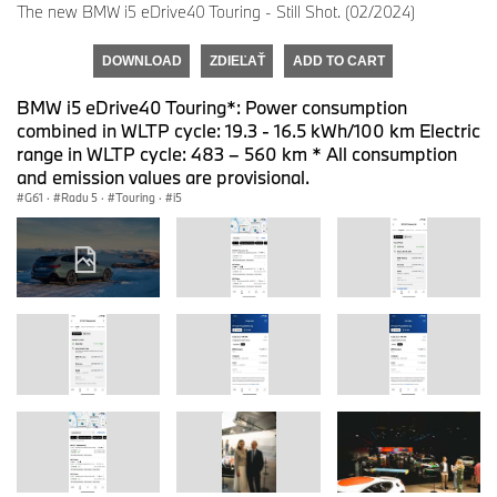
The new BMW i5 eDrive40 Touring - Still Shot. (02/2024)
DOWNLOAD
ZDIEĽAŤ
ADD TO CART
BMW i5 eDrive40 Touring*: Power consumption
combined in WLTP cycle: 19.3 - 16.5 kWh/100 km Electric
range in WLTP cycle: 483 – 560 km * All consumption
and emission values are provisional.
G61
·
Radu 5
·
Touring
·
i5