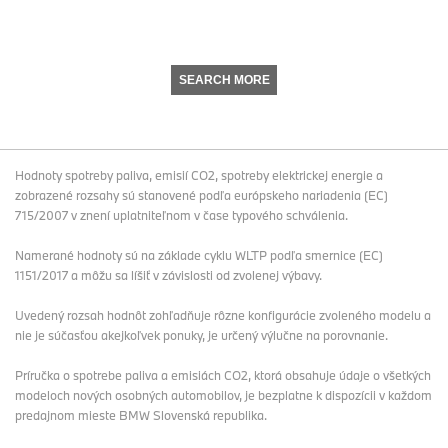
SEARCH MORE
Hodnoty spotreby paliva, emisií CO2, spotreby elektrickej energie a
zobrazené rozsahy sú stanovené podľa európskeho nariadenia (EC)
715/2007 v znení uplatniteľnom v čase typového schválenia.
Namerané hodnoty sú na základe cyklu WLTP podľa smernice (EC)
1151/2017 a môžu sa líšiť v závislosti od zvolenej výbavy.
Uvedený rozsah hodnôt zohľadňuje rôzne konfigurácie zvoleného modelu a
nie je súčasťou akejkoľvek ponuky, je určený výlučne na porovnanie.
Príručka o spotrebe paliva a emisiách CO2, ktorá obsahuje údaje o všetkých
modeloch nových osobných automobilov, je bezplatne k dispozícii v každom
predajnom mieste BMW Slovenská republika.