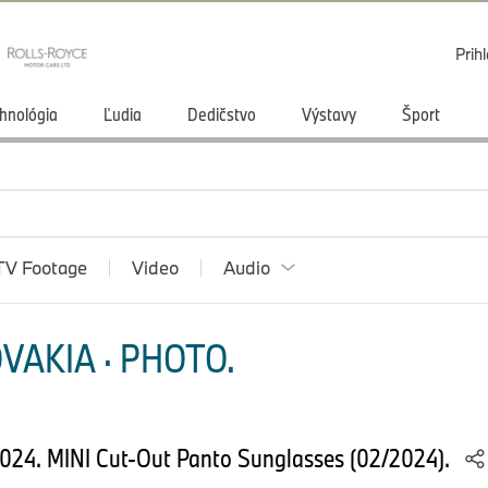
Prihl
hnológia
Ľudia
Dedičstvo
Výstavy
Šport
TV Footage
Video
Audio
VAKIA · PHOTO.
 2024. MINI Cut-Out Panto Sunglasses (02/2024).