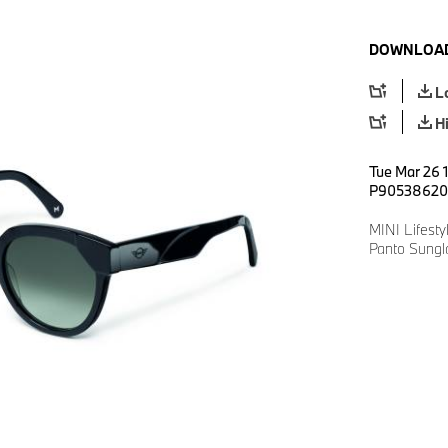
DOWNLOAD
L
H
Tue Mar 26 
P90538620
MINI Lifesty
Panto Sungl