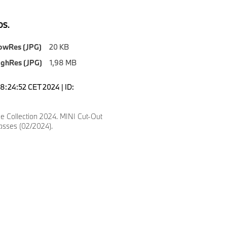
S.
owRes (JPG)
20 KB
ighRes (JPG)
1,98 MB
18:24:52 CET 2024 | ID:
le Collection 2024. MINI Cut-Out
asses (02/2024).