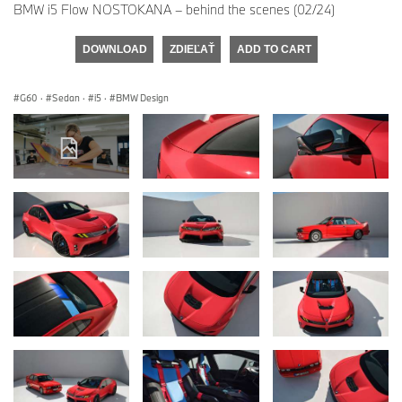
BMW i5 Flow NOSTOKANA – behind the scenes (02/24)
DOWNLOAD
ZDIEĽAŤ
ADD TO CART
G60
·
Sedan
·
i5
·
BMW Design