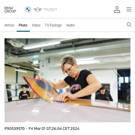
Article
Photo
Video
TV Footage
Audio
P90539570
·
Fri Mar 01 07:26:04 CET 2024