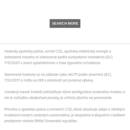
SEARCH MORE
Hodnoty spotreby paliva, emisií CO2, spotreby elektrickej energie a
zobrazené rozsahy sú stanovené podľa európskeho nariadenia (EC)
715/2007 v znení uplatniteľnom v čase typového schválenia.
Namerané hodnoty sú na základe cyklu WLTP podľa smernice (EC)
1151/2017 a môžu sa líšiť v závislosti od zvolenej výbavy.
Uvedený rozsah hodnôt zohľadňuje rôzne konfigurácie zvoleného modelu a
nie je súčasťou akejkoľvek ponuky, je určený výlučne na porovnanie.
Príručka o spotrebe paliva a emisiách CO2, ktorá obsahuje údaje o všetkých
modeloch nových osobných automobilov, je bezplatne k dispozícii v každom
predajnom mieste BMW Slovenská republika.