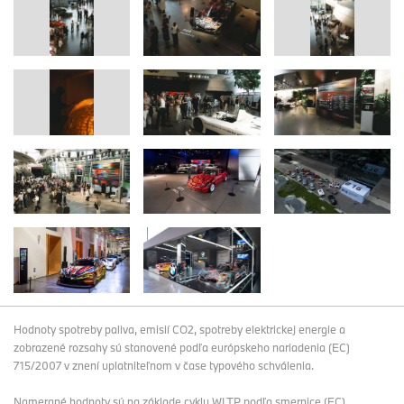
Hodnoty spotreby paliva, emisií CO2, spotreby elektrickej energie a
zobrazené rozsahy sú stanovené podľa európskeho nariadenia (EC)
715/2007 v znení uplatniteľnom v čase typového schválenia.
Namerané hodnoty sú na základe cyklu WLTP podľa smernice (EC)