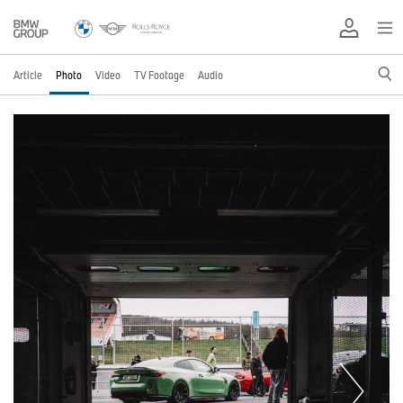
Article
Photo
Video
TV Footage
Audio