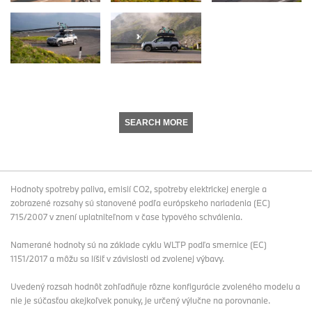
SEARCH MORE
Hodnoty spotreby paliva, emisií CO2, spotreby elektrickej energie a
zobrazené rozsahy sú stanovené podľa európskeho nariadenia (EC)
715/2007 v znení uplatniteľnom v čase typového schválenia.
Namerané hodnoty sú na základe cyklu WLTP podľa smernice (EC)
1151/2017 a môžu sa líšiť v závislosti od zvolenej výbavy.
Uvedený rozsah hodnôt zohľadňuje rôzne konfigurácie zvoleného modelu a
nie je súčasťou akejkoľvek ponuky, je určený výlučne na porovnanie.