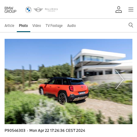
Article
Photo
Video
TV Footage
Audio
P90546303
·
Mon Apr 22 17:26:36 CEST 2024