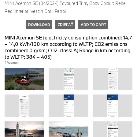
MINI Aceman SE (04/2024) Favoured Trim, Body Colour: Rebel
Red, Interior: Vescin Dark Petrol.
DOWNLOAD
ZDIEĽAŤ
ADD TO CART
MINI Aceman SE (electricity consumption combined: 14,7
– 14,0 kWh/100 km according to WLTP; CO2 emissions
combined: 0 g/km; CO2-class: A; Range in km according
to WLTP: 384 – 405)
Aceman