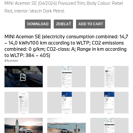
MINI Aceman SE (04/2024) Favoured Trim, Body Colour: Rebel
Red, Interior: Vescin Dark Petrol.
DOWNLOAD
ZDIEĽAŤ
ADD TO CART
MINI Aceman SE (electricity consumption combined: 14,7
– 14,0 kWh/100 km according to WLTP; CO2 emissions
combined: 0 g/km; CO2-class: A; Range in km according
to WLTP: 384 – 405)
Aceman