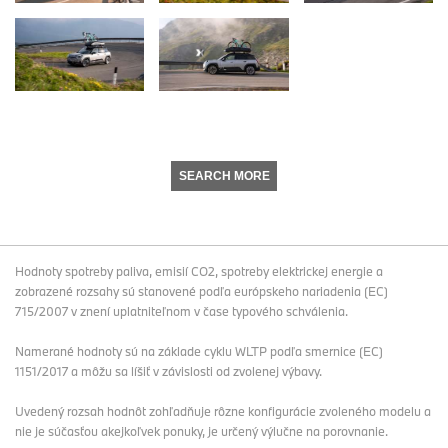
SEARCH MORE
Hodnoty spotreby paliva, emisií CO2, spotreby elektrickej energie a
zobrazené rozsahy sú stanovené podľa európskeho nariadenia (EC)
715/2007 v znení uplatniteľnom v čase typového schválenia.
Namerané hodnoty sú na základe cyklu WLTP podľa smernice (EC)
1151/2017 a môžu sa líšiť v závislosti od zvolenej výbavy.
Uvedený rozsah hodnôt zohľadňuje rôzne konfigurácie zvoleného modelu a
nie je súčasťou akejkoľvek ponuky, je určený výlučne na porovnanie.