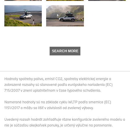
SEARCH MORE
Hodnoty spotreby paliva, emisií CO2, spotreby elektrickej energie a
zobrazené rozsahy sú stanovené podľa európskeho nariadenia (EC)
715/2007 v znení uplatniteľnom v čase typového schválenia.
Namerané hodnoty sú na základe cyklu WLTP podľa smernice (EC)
1151/2017 a môžu sa líšiť v závislosti od zvolenej výbavy.
Uvedený rozsah hodnôt zohľadňuje rôzne konfigurácie zvoleného modelu a
nie je súčasťou akejkoľvek ponuky, je určený výlučne na porovnanie.