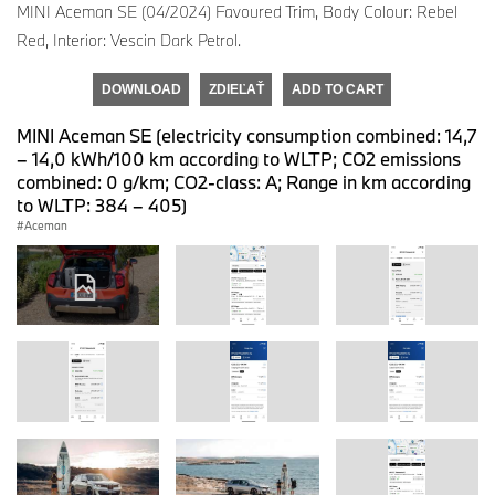
MINI Aceman SE (04/2024) Favoured Trim, Body Colour: Rebel
Red, Interior: Vescin Dark Petrol.
DOWNLOAD
ZDIEĽAŤ
ADD TO CART
MINI Aceman SE (electricity consumption combined: 14,7
– 14,0 kWh/100 km according to WLTP; CO2 emissions
combined: 0 g/km; CO2-class: A; Range in km according
to WLTP: 384 – 405)
Aceman