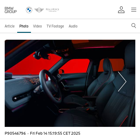
Article
Photo
Video
TV Footage
Audio
P90546796
·
Fri Feb 14 15:19:55 CET 2025