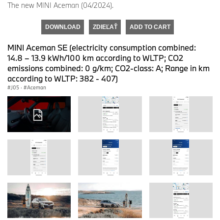
The new MINI Aceman (04/2024).
DOWNLOAD
ZDIEĽAŤ
ADD TO CART
MINI Aceman SE (electricity consumption combined:
14.8 – 13.9 kWh/100 km according to WLTP; CO2
emissions combined: 0 g/km; CO2-class: A; Range in km
according to WLTP: 382 - 407)
J05
·
Aceman