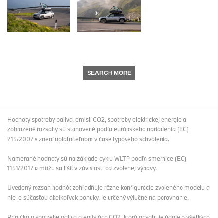
SEARCH MORE
Hodnoty spotreby paliva, emisií CO2, spotreby elektrickej energie a
zobrazené rozsahy sú stanovené podľa európskeho nariadenia (EC)
715/2007 v znení uplatniteľnom v čase typového schválenia.
Namerané hodnoty sú na základe cyklu WLTP podľa smernice (EC)
1151/2017 a môžu sa líšiť v závislosti od zvolenej výbavy.
Uvedený rozsah hodnôt zohľadňuje rôzne konfigurácie zvoleného modelu a
nie je súčasťou akejkoľvek ponuky, je určený výlučne na porovnanie.
Príručka o spotrebe paliva a emisiách CO2, ktorá obsahuje údaje o všetkých