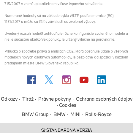
715/2007 v znení uplatniteľnom v čase typového schválenia.
Namerané hodnoty sú na základe cyklu WLTP podľa smernice (EC)
1151/2017 a môžu sa líšiť v závislosti od zvolenej výbavy.
Uvedený rozsah hodnôt zohľadňuje rôzne konfigurácie zvoleného modelu a
nie je súčasťou akejkoľvek ponuky, je určený výlučne na porovnanie.
Príručka o spotrebe paliva a emisiách CO2, ktorá obsahuje údaje o všetkých
modeloch nových osobných automobilov, je bezplatne k dispozícii v každom
predajnom mieste BMW Slovenská republika.
Odkazy
Tiráž
Právne pokyny
Ochrana osobných údajov
Cookies
BMW Group
BMW
MINI
Rolls-Royce
ŠTANDARDNÁ VERZIA