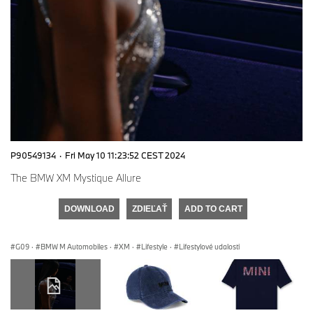
P90549134
·
Fri May 10 11:23:52 CEST 2024
The BMW XM Mystique Allure
DOWNLOAD
ZDIEĽAŤ
ADD TO CART
G09
·
BMW M Automobiles
·
XM
·
Lifestyle
·
Lifestylové udalosti