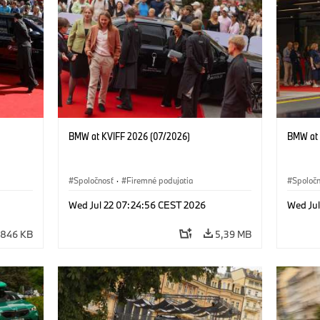
BMW at KVIFF 2026 (07/2026)
BMW at 
Spoločnosť
·
Firemné podujatia
Spoloč
Wed Jul 22 07:24:56 CEST 2026
Wed Ju
846 KB
5,39 MB