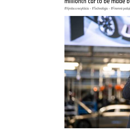
millionth car to be made 
Výroba a recyklácia
·
Technológia
·
Firemné poduj