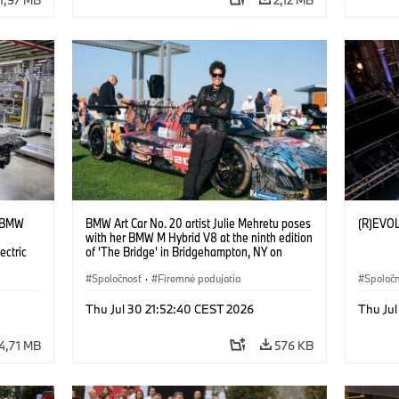
t BMW
BMW Art Car No. 20 artist Julie Mehretu poses
(R)EVO
with her BMW M Hybrid V8 at the ninth edition
ectric
of 'The Bridge' in Bridgehampton, NY on
September 13, 2025. Photo credit Ben Franke
@benfrankephoto.
Spoločnosť
·
Firemné podujatia
Spoloč
Thu Jul 30 21:52:40 CEST 2026
Thu Jul
4,71 MB
576 KB