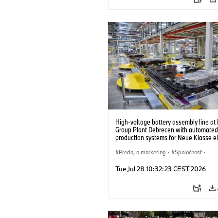
High-voltage battery assembly line a
Group Plant Debrecen with automated
production systems for Neue Klasse el
vehicles. (07/2026)
Predaj a marketing
·
Spoločnosť
·
Výrobné závody
·
Lokality
Tue Jul 28 10:32:23 CEST 2026