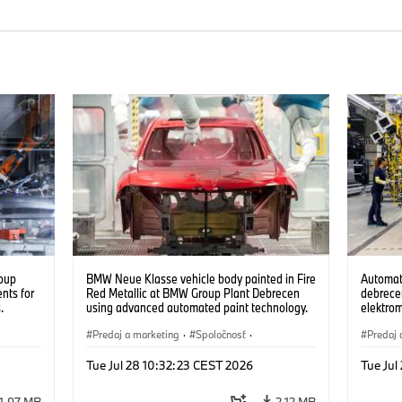
oup
BMW Neue Klasse vehicle body painted in Fire
Automat
nts for
Red Metallic at BMW Group Plant Debrecen
debrecen
.
using advanced automated paint technology.
elektro
(07/2026)
készüln
Predaj a marketing
·
Spoločnosť
·
Predaj 
Výrobné závody
·
Lokality
Výrobn
Tue Jul 28 10:32:23 CEST 2026
Tue Jul
1,97 MB
2,12 MB