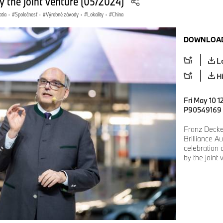
by the joint venture (05/2024)
atia
·
Spoločnosť
·
Výrobné závody
·
Lokality
·
China
DOWNLOAD
L
H
Fri May 10 1
P90549169
Franz Decke
Brilliance A
celebration 
by the joint