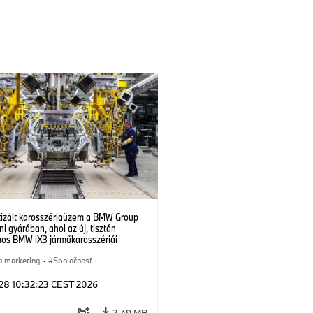
izált karosszériaüzem a BMW Group
i gyárában, ahol az új, tisztán
mos BMW iX3 járműkarosszériái
ek. (07/2026)
a marketing
·
Spoločnosť
·
é závody
·
Lokality
 28 10:32:23 CEST 2026
2,49 MB