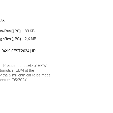
S.
owRes (JPG)
83 KB
ighRes (JPG)
2,6 MB
2:04:19 CEST 2024 | ID:
r, President andCEO of BMW
utomotive (BBA) at the
of the 6 millionth car to be made
 venture (05/2024)