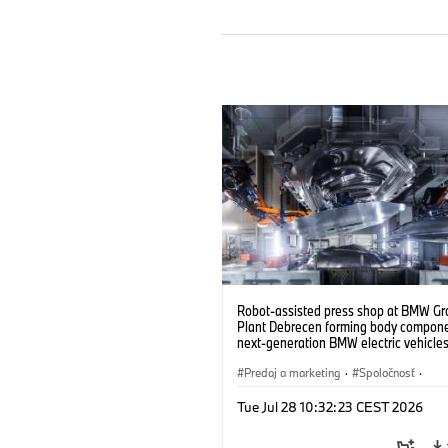
Robot-assisted press shop at BMW Gr
Plant Debrecen forming body compone
next-generation BMW electric vehicles
(07/2026)
Predaj a marketing
·
Spoločnosť
·
Výrobné závody
·
Lokality
Tue Jul 28 10:32:23 CEST 2026