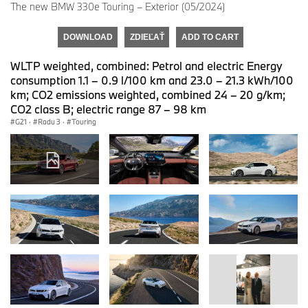
The new BMW 330e Touring – Exterior (05/2024)
DOWNLOAD
ZDIEĽAŤ
ADD TO CART
WLTP weighted, combined: Petrol and electric Energy
consumption 1.1 – 0.9 l/100 km and 23.0 – 21.3 kWh/100
km; CO2 emissions weighted, combined 24 – 20 g/km;
CO2 class B; electric range 87 – 98 km
G21
·
Radu 3
·
Touring