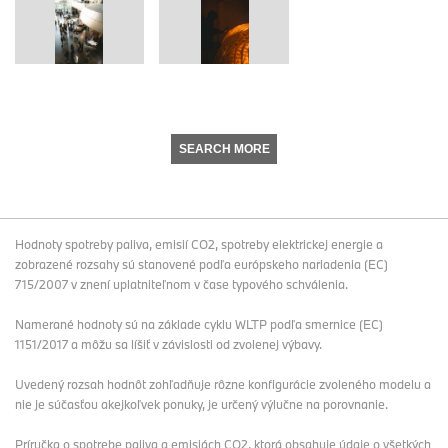
SEARCH MORE
Hodnoty spotreby paliva, emisií CO2, spotreby elektrickej energie a
zobrazené rozsahy sú stanovené podľa európskeho nariadenia (EC)
715/2007 v znení uplatniteľnom v čase typového schválenia.
Namerané hodnoty sú na základe cyklu WLTP podľa smernice (EC)
1151/2017 a môžu sa líšiť v závislosti od zvolenej výbavy.
Uvedený rozsah hodnôt zohľadňuje rôzne konfigurácie zvoleného modelu a
nie je súčasťou akejkoľvek ponuky, je určený výlučne na porovnanie.
Príručka o spotrebe paliva a emisiách CO2, ktorá obsahuje údaje o všetkých