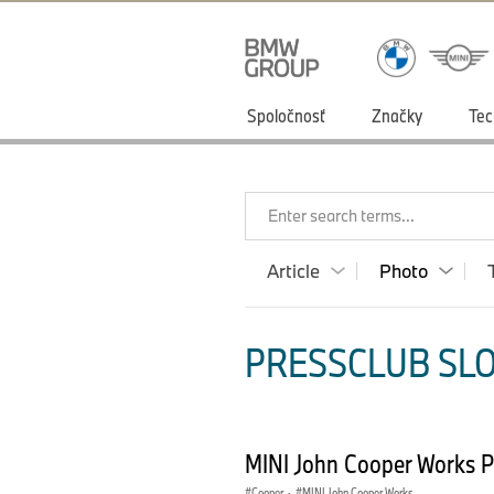
Spoločnosť
Značky
Tec
Enter search terms...
Article
Photo
PRESSCLUB SLO
MINI John Cooper Works 
Cooper
·
MINI John Cooper Works