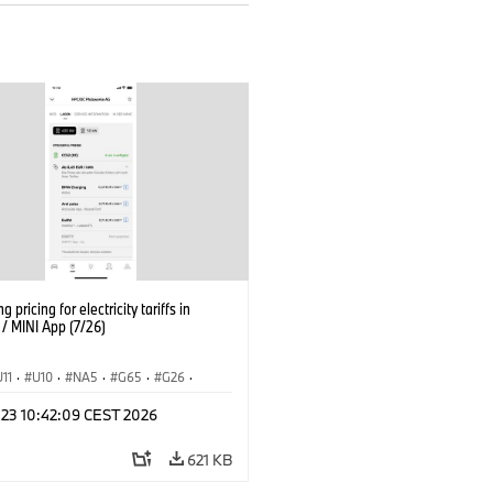
g pricing for electricity tariffs in
 MINI App (7/26)
U11
·
U10
·
NA5
·
G65
·
G26
·
I
·
Electrification
·
Technológia
·
 23 10:42:09 CEST 2026
nnectedDrive
·
iX
·
BMW i
·
iX1
·
iX3
·
iX5
·
i4
621 KB