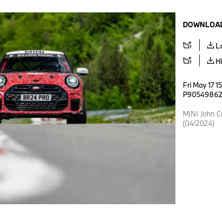
DOWNLOAD
L
H
Fri May 17 1
P9054986
MINI John C
(04/2024)