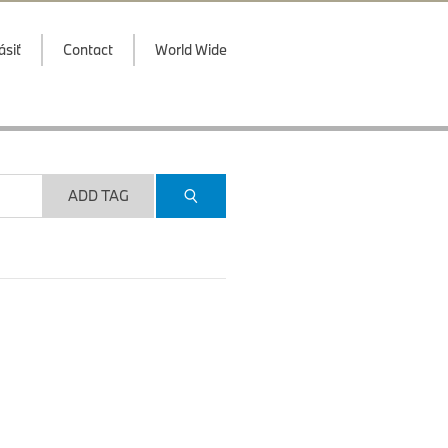
ásiť
Contact
World Wide
ADD TAG