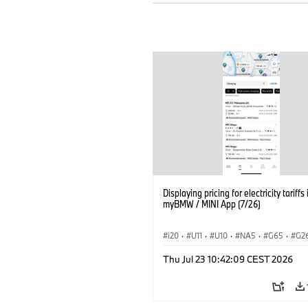
Displaying pricing for electricity tariffs 
myBMW / MINI App (7/26)
i20
·
U11
·
U10
·
NA5
·
G65
·
G2
G70 LCI
·
Electrification
·
Technológia
Thu Jul 23 10:42:09 CEST 2026
BMW ConnectedDrive
·
iX
·
BMW i
·
iX2
·
iX3
·
iX5
·
i4