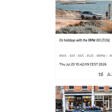
On holidays with the BMW iX3 (7/26)
NA5
·
J01
·
J05
·
U25
·
BMW i
·
Aceman
·
Countryman
·
Cooper
·
iX
Thu Jul 23 10:42:09 CEST 2026
Electrification
·
Technológia