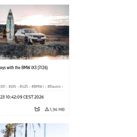
days with the BMW iX3 (7/26)
J01
·
J05
·
U25
·
BMW i
·
Electric
·
n
·
Countryman
·
Cooper
·
iX3
·
 23 10:42:09 CEST 2026
ication
·
Technológia
1,96 MB