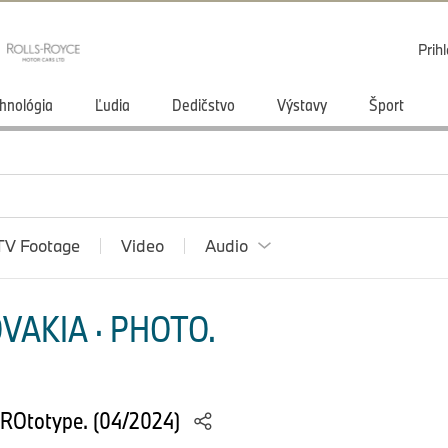
Prihl
hnológia
Ľudia
Dedičstvo
Výstavy
Šport
TV Footage
Video
Audio
VAKIA · PHOTO.
PROtotype. (04/2024)