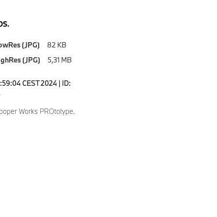
S.
owRes (JPG)
82 KB
ighRes (JPG)
5,31 MB
5:59:04 CEST 2024 | ID:
2
ooper Works PROtotype.