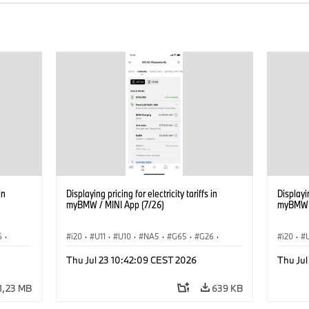
in
Displaying pricing for electricity tariffs in
Displayin
myBMW / MINI App (7/26)
myBMW /
6
·
i20
·
U11
·
U10
·
NA5
·
G65
·
G26
·
i20
·
·
G70 LCI
·
Electrification
·
Technológia
·
G70 LC
Thu Jul 23 10:42:09 CEST 2026
Thu Jul
iX1
·
BMW ConnectedDrive
·
iX
·
BMW i
·
iX1
·
BMW Co
iX2
·
iX3
·
iX5
·
i4
iX2
·
1,23 MB
639 KB