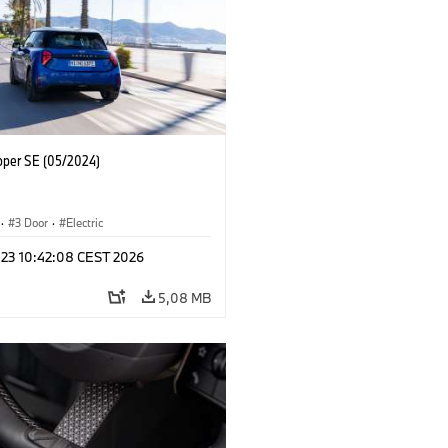
oper SE (05/2024)
·
3 Door
·
Electric
l 23 10:42:08 CEST 2026
5,08 MB