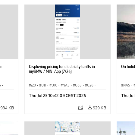
in
Displaying pricing for electricity tariffs in
On holi
myBMW / MINI App (7/26)
6
·
i20
·
U11
·
U10
·
NA5
·
G65
·
G26
·
NA5
·
·
G70 LCI
·
Electrification
·
Technológia
·
Acema
Thu Jul 23 10:42:09 CEST 2026
Thu Jul
iX1
·
BMW ConnectedDrive
·
iX
·
BMW i
·
iX1
·
Electrif
iX2
·
iX3
·
iX5
·
i4
934 KB
929 KB