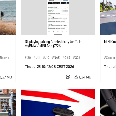
Displaying pricing for electricity tariffs in
MINI Co
myBMW / MINI App (7/26)
Electric
·
i20
·
U11
·
U10
·
NA5
·
G65
·
G26
·
Cooper
3
·
G70 LCI
·
Electrification
·
Technológia
·
Thu Jul 23 10:42:08 CEST 2026
Thu Ju
BMW ConnectedDrive
·
iX
·
BMW i
·
iX1
·
iX2
·
iX3
·
iX5
·
i4
2,27 MB
1,24 MB