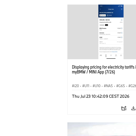
Displaying pricing for electricity tariffs 
myBMW / MINI App (7/26)
i20
·
U11
·
U10
·
NA5
·
G65
·
G2
G70 LCI
·
Electrification
·
Technológia
Thu Jul 23 10:42:09 CEST 2026
BMW ConnectedDrive
·
iX
·
BMW i
·
iX2
·
iX3
·
iX5
·
i4