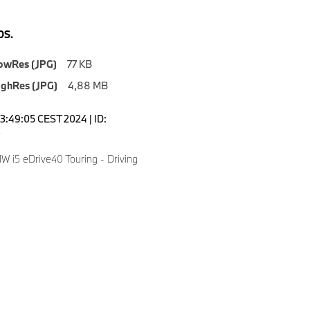
S.
owRes (JPG)
77 KB
ighRes (JPG)
4,88 MB
23:49:05 CEST 2024 | ID:
3
 i5 eDrive40 Touring - Driving