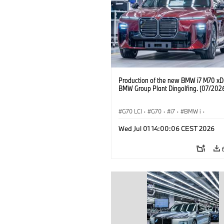
Production of the new BMW i7 M70 xDr
BMW Group Plant Dingolfing. (07/202
G70 LCI
·
G70
·
i7
·
BMW i
·
BMW M Automobiles
·
i7 M70
·
Wed Jul 01 14:00:06 CEST 2026
Výrobné závody
·
Lokality