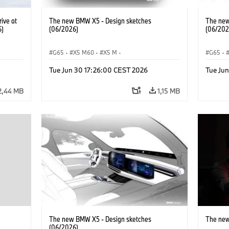
ive at
The new BMW X5 - Design sketches
The new
6)
(06/2026)
(06/202
G65
·
X5 M60
·
X5 M
·
G65
·
BMW M Automobiles
·
BMW M
·
BMW M 
Tue Jun 30 17:26:00 CEST 2026
Tue Ju
iX5 60 xDrive
·
iX5
·
iX5 Hydrogen
·
BMW
iX5 60 
·
X5
·
X5 40 xDrive
·
X5
·
2,44 MB
1,15 MB
The new BMW X5 - Design sketches
The new
(06/2026)