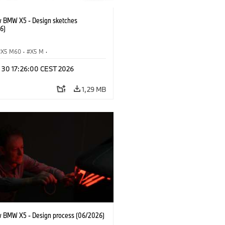
 BMW X5 - Design sketches
6)
X5 M60
·
X5 M
·
Automobiles
·
BMW M
·
n 30 17:26:00 CEST 2026
xDrive
·
iX5
·
iX5 Hydrogen
·
BMW
X5 40 xDrive
1,29 MB
 BMW X5 - Design process (06/2026)