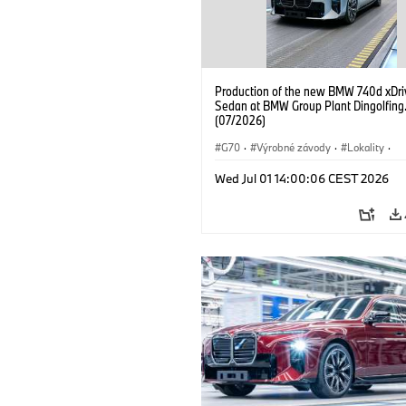
Production of the new BMW 740d xDri
Sedan at BMW Group Plant Dingolfing
(07/2026)
G70
·
Výrobné závody
·
Lokality
·
BMW M Automobiles
·
i7 M70
·
740
Wed Jul 01 14:00:06 CEST 2026
Radu 7
·
BMW