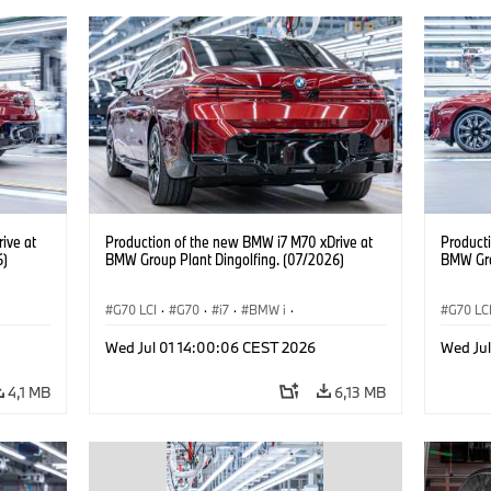
ive at
Production of the new BMW i7 M70 xDrive at
Product
6)
BMW Group Plant Dingolfing. (07/2026)
BMW Gro
G70 LCI
·
G70
·
i7
·
BMW i
·
G70 LC
BMW M Automobiles
·
i7 M70
·
BMW M 
Wed Jul 01 14:00:06 CEST 2026
Wed Ju
Výrobné závody
·
Lokality
Výrobn
4,1 MB
6,13 MB