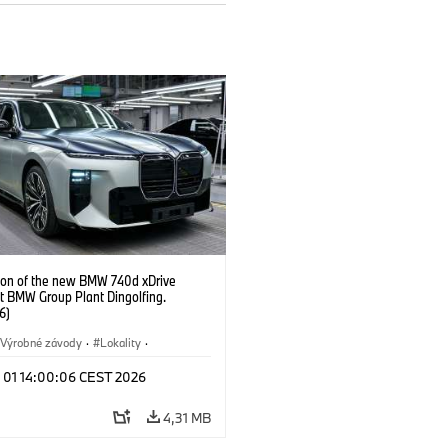
ion of the new BMW 740d xDrive
t BMW Group Plant Dingolfing.
6)
Výrobné závody
·
Lokality
·
Automobiles
·
i7 M70
·
740d
·
l 01 14:00:06 CEST 2026
·
BMW
4,31 MB