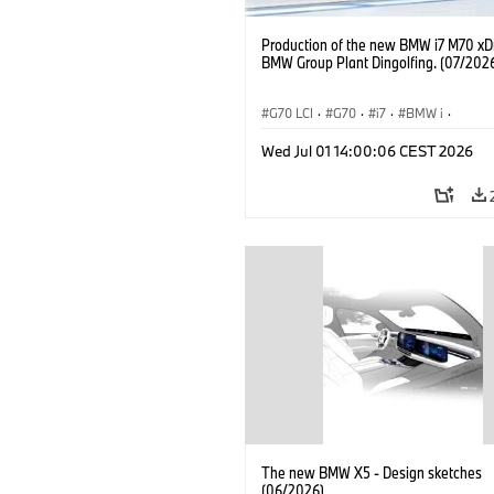
Production of the new BMW i7 M70 xDr
BMW Group Plant Dingolfing. (07/202
G70 LCI
·
G70
·
i7
·
BMW i
·
BMW M Automobiles
·
i7 M70
·
Wed Jul 01 14:00:06 CEST 2026
Výrobné závody
·
Lokality
The new BMW X5 - Design sketches
(06/2026)