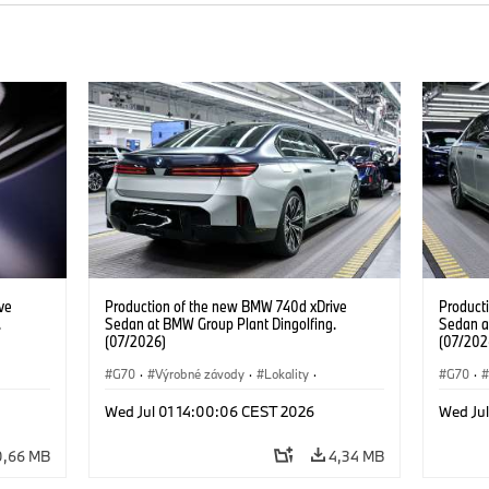
ve
Production of the new BMW 740d xDrive
Product
.
Sedan at BMW Group Plant Dingolfing.
Sedan a
(07/2026)
(07/202
G70
·
Výrobné závody
·
Lokality
·
G70
·
d
·
BMW M Automobiles
·
i7 M70
·
740d
·
BMW M 
Wed Jul 01 14:00:06 CEST 2026
Wed Ju
Radu 7
·
BMW
Radu 7
0,66 MB
4,34 MB