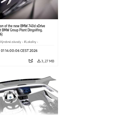
ion of the new BMW 740d xDrive
t BMW Group Plant Dingolfing.
6)
Výrobné závody
·
Lokality
·
Automobiles
·
i7 M70
·
740d
·
l 01 14:00:06 CEST 2026
·
BMW
3,27 MB