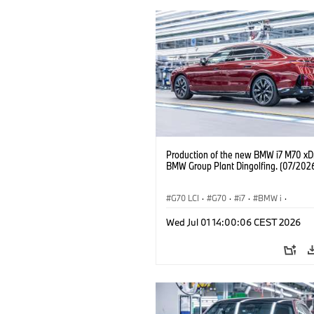
Production of the new BMW i7 M70 xDr
BMW Group Plant Dingolfing. (07/202
G70 LCI
·
G70
·
i7
·
BMW i
·
BMW M Automobiles
·
i7 M70
·
Wed Jul 01 14:00:06 CEST 2026
Výrobné závody
·
Lokality