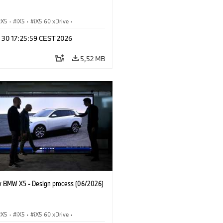
X5
·
iX5
·
iX5 60 xDrive
·
drogen
·
BMW M Automobiles
·
X5 M
n 30 17:25:59 CEST 2026
 xDrive
·
BMW
·
X5 50e xDrive
·
0
5,52 MB
 BMW X5 - Design process (06/2026)
X5
·
iX5
·
iX5 60 xDrive
·