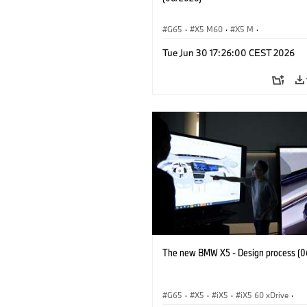
G65
·
X5 M60
·
X5 M
·
BMW M Automobiles
·
BMW M
·
Tue Jun 30 17:26:00 CEST 2026
iX5 60 xDrive
·
iX5
·
iX5 Hydrogen
·
·
X5
·
X5 40 xDrive
The new BMW X5 - Design process (0
G65
·
X5
·
iX5
·
iX5 60 xDrive
·