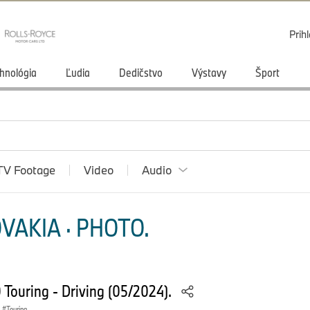
Prihl
hnológia
Ľudia
Dedičstvo
Výstavy
Šport
TV Footage
Video
Audio
VAKIA · PHOTO.
Touring - Driving (05/2024).
Touring