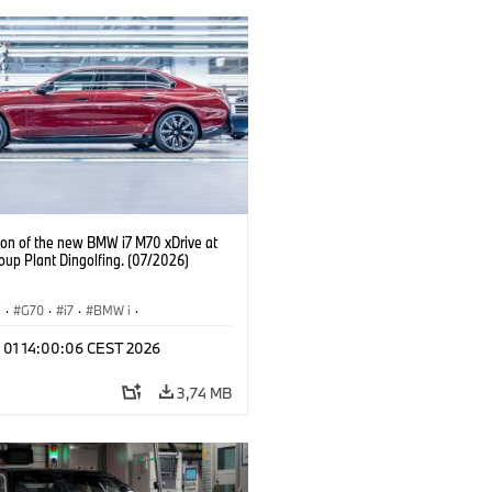
ion of the new BMW i7 M70 xDrive at
up Plant Dingolfing. (07/2026)
I
·
G70
·
i7
·
BMW i
·
Automobiles
·
i7 M70
·
l 01 14:00:06 CEST 2026
é závody
·
Lokality
3,74 MB