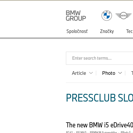
Spoločnosť
Značky
Tec
Enter search terms...
Article
Photo
PRESSCLUB SLO
The new BMW i5 eDrive40 
G61
·
i5 M60
·
BMW M Automobiles
·
Radu 5
·