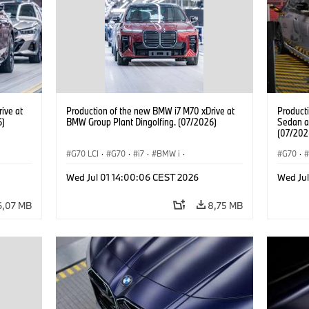
ive at
Production of the new BMW i7 M70 xDrive at
Product
6)
BMW Group Plant Dingolfing. (07/2026)
Sedan a
(07/202
G70 LCI
·
G70
·
i7
·
BMW i
·
G70
·
BMW M Automobiles
·
i7 M70
·
BMW M 
Wed Jul 01 14:00:06 CEST 2026
Wed Ju
Výrobné závody
·
Lokality
Radu 7
6,07 MB
8,75 MB