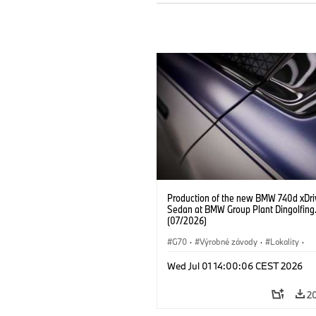
Production of the new BMW 740d xDri
Sedan at BMW Group Plant Dingolfing
(07/2026)
G70
·
Výrobné závody
·
Lokality
·
BMW M Automobiles
·
i7 M70
·
740
Wed Jul 01 14:00:06 CEST 2026
Radu 7
·
BMW
2