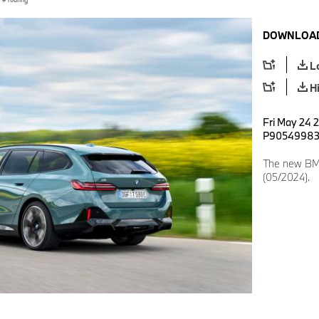
DOWNLOAD
L
H
Fri May 24 
P9054998
The new BMW
(05/2024).