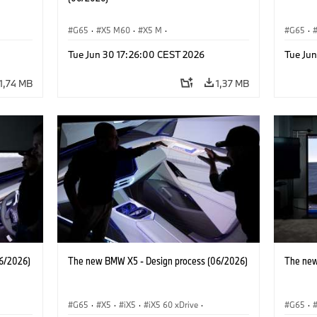
G65
·
X5 M60
·
X5 M
·
G65
·
BMW M Automobiles
·
BMW M
·
iX5 Hy
Tue Jun 30 17:26:00 CEST 2026
Tue Ju
BMW
iX5 60 xDrive
·
iX5
·
iX5 Hydrogen
·
BMW
·
X5 40
·
X5
·
X5 40 xDrive
X5 M6
1,74 MB
1,37 MB
6/2026)
The new BMW X5 - Design process (06/2026)
The new
G65
·
X5
·
iX5
·
iX5 60 xDrive
·
G65
·