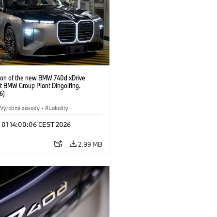
ion of the new BMW 740d xDrive
t BMW Group Plant Dingolfing.
6)
Výrobné závody
·
Lokality
·
Automobiles
·
i7 M70
·
740d
·
l 01 14:00:06 CEST 2026
·
BMW
2,99 MB