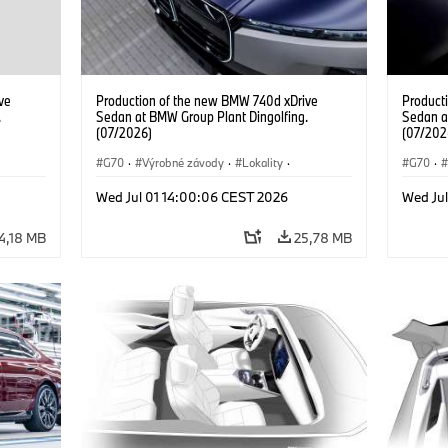
ve
Production of the new BMW 740d xDrive
Product
.
Sedan at BMW Group Plant Dingolfing.
Sedan a
(07/2026)
(07/202
G70
·
Výrobné závody
·
Lokality
·
G70
·
d
·
BMW M Automobiles
·
i7 M70
·
740d
·
BMW M 
Wed Jul 01 14:00:06 CEST 2026
Wed Ju
Radu 7
·
BMW
Radu 7
4,18 MB
25,78 MB