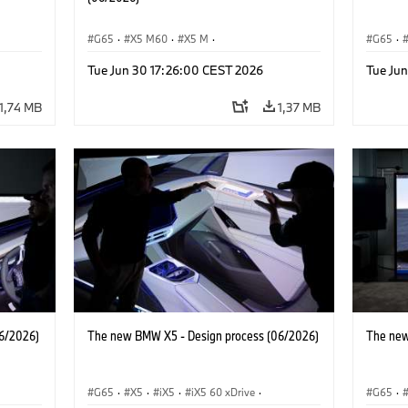
G65
·
X5 M60
·
X5 M
·
G65
·
BMW M Automobiles
·
BMW M
·
iX5 Hy
Tue Jun 30 17:26:00 CEST 2026
Tue Ju
BMW
iX5 60 xDrive
·
iX5
·
iX5 Hydrogen
·
BMW
·
X5 40
·
X5
·
X5 40 xDrive
X5 M6
1,74 MB
1,37 MB
6/2026)
The new BMW X5 - Design process (06/2026)
The new
G65
·
X5
·
iX5
·
iX5 60 xDrive
·
G65
·