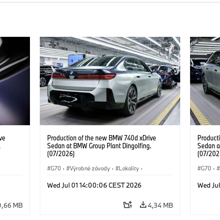
ve
Production of the new BMW 740d xDrive
Product
.
Sedan at BMW Group Plant Dingolfing.
Sedan a
(07/2026)
(07/202
G70
·
Výrobné závody
·
Lokality
·
G70
·
d
·
BMW M Automobiles
·
i7 M70
·
740d
·
BMW M 
Wed Jul 01 14:00:06 CEST 2026
Wed Ju
Radu 7
·
BMW
Radu 7
0,66 MB
4,34 MB