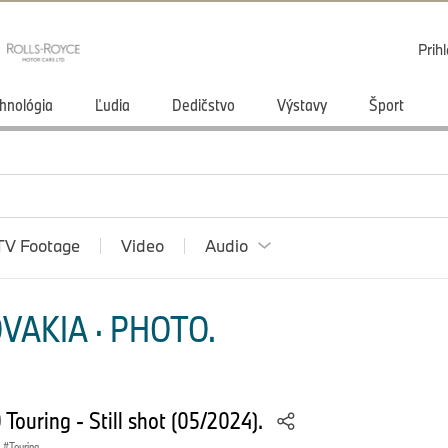
Prihl
hnológia
Ľudia
Dedičstvo
Výstavy
Šport
TV Footage
Video
Audio
VAKIA · PHOTO.
ouring - Still shot (05/2024).
Touring