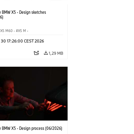
 BMW X5 - Design sketches
6)
X5 M60
·
X5 M
·
Automobiles
·
BMW M
·
n 30 17:26:00 CEST 2026
xDrive
·
iX5
·
iX5 Hydrogen
·
BMW
X5 40 xDrive
1,29 MB
 BMW X5 - Design process (06/2026)