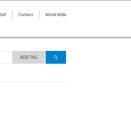
ásiť
Contact
World Wide
ADD TAG