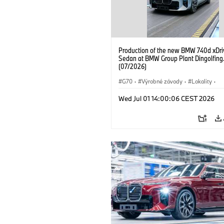
Production of the new BMW 740d xDri
Sedan at BMW Group Plant Dingolfing
(07/2026)
G70
·
Výrobné závody
·
Lokality
·
BMW M Automobiles
·
i7 M70
·
740
Wed Jul 01 14:00:06 CEST 2026
Radu 7
·
BMW