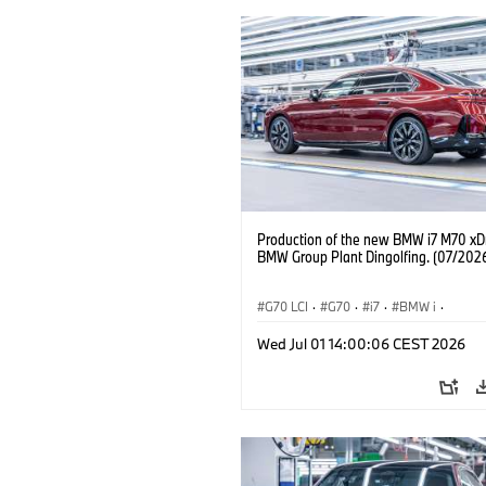
Production of the new BMW i7 M70 xDr
BMW Group Plant Dingolfing. (07/202
G70 LCI
·
G70
·
i7
·
BMW i
·
BMW M Automobiles
·
i7 M70
·
Wed Jul 01 14:00:06 CEST 2026
Výrobné závody
·
Lokality