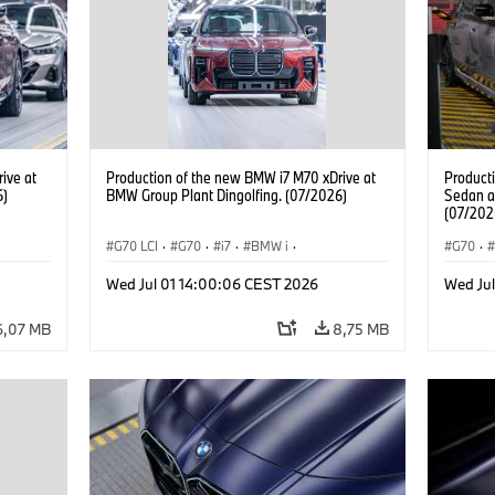
ive at
Production of the new BMW i7 M70 xDrive at
Product
6)
BMW Group Plant Dingolfing. (07/2026)
Sedan a
(07/202
G70 LCI
·
G70
·
i7
·
BMW i
·
G70
·
BMW M Automobiles
·
i7 M70
·
BMW M 
Wed Jul 01 14:00:06 CEST 2026
Wed Ju
Výrobné závody
·
Lokality
Radu 7
6,07 MB
8,75 MB