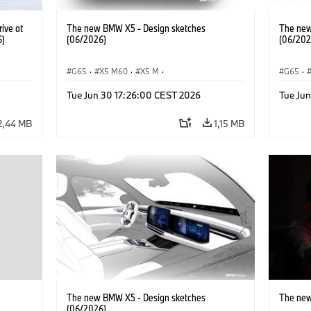
ive at
The new BMW X5 - Design sketches
The new
6)
(06/2026)
(06/202
G65
·
X5 M60
·
X5 M
·
G65
·
BMW M Automobiles
·
BMW M
·
BMW M 
Tue Jun 30 17:26:00 CEST 2026
Tue Ju
iX5 60 xDrive
·
iX5
·
iX5 Hydrogen
·
BMW
iX5 60 
·
X5
·
X5 40 xDrive
·
X5
·
2,44 MB
1,15 MB
The new BMW X5 - Design sketches
The new
(06/2026)