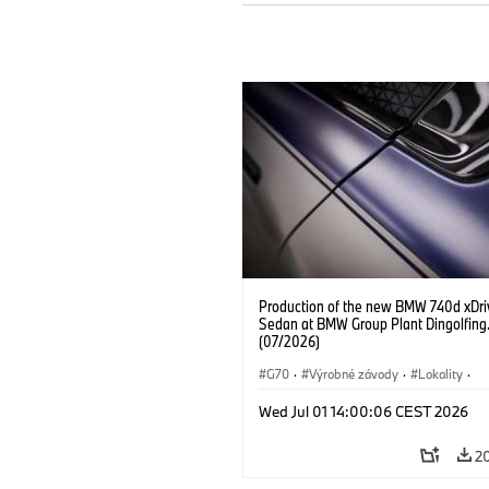
Production of the new BMW 740d xDri
Sedan at BMW Group Plant Dingolfing
(07/2026)
G70
·
Výrobné závody
·
Lokality
·
BMW M Automobiles
·
i7 M70
·
740
Wed Jul 01 14:00:06 CEST 2026
Radu 7
·
BMW
2