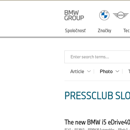
Spoločnosť
Značky
Tec
Enter search terms...
Article
Photo
PRESSCLUB SLO
The new BMW i5 eDrive40 T
G61
·
i5 M60
·
BMW M Automobiles
·
Radu 5
·