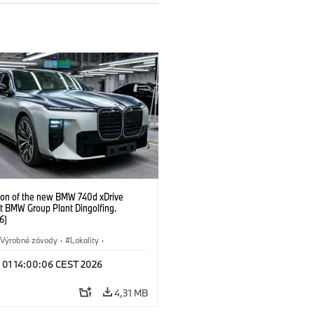
ion of the new BMW 740d xDrive
t BMW Group Plant Dingolfing.
6)
Výrobné závody
·
Lokality
·
Automobiles
·
i7 M70
·
740d
·
l 01 14:00:06 CEST 2026
·
BMW
4,31 MB