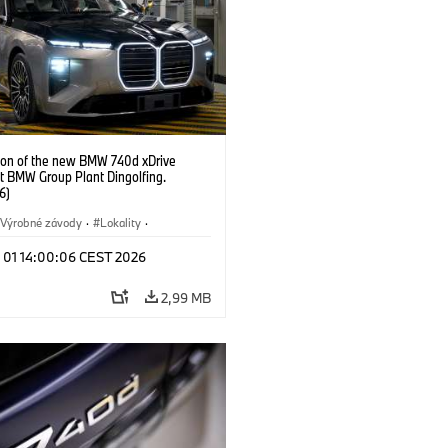
ion of the new BMW 740d xDrive
t BMW Group Plant Dingolfing.
6)
Výrobné závody
·
Lokality
·
Automobiles
·
i7 M70
·
740d
·
l 01 14:00:06 CEST 2026
·
BMW
2,99 MB