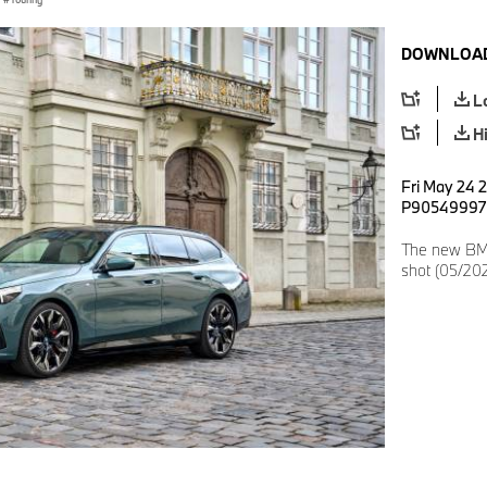
DOWNLOAD
L
H
Fri May 24 
P90549997
The new BMW 
shot (05/202