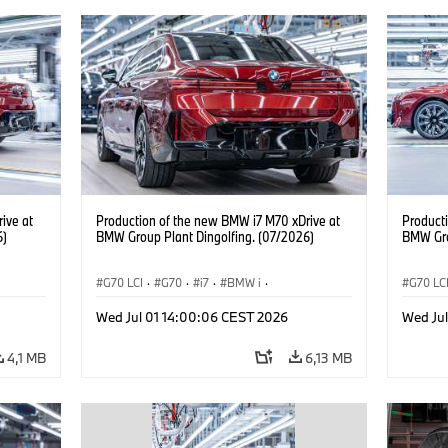
ive at
Production of the new BMW i7 M70 xDrive at
Product
6)
BMW Group Plant Dingolfing. (07/2026)
BMW Gro
G70 LCI
·
G70
·
i7
·
BMW i
·
G70 LC
BMW M Automobiles
·
i7 M70
·
BMW M 
Wed Jul 01 14:00:06 CEST 2026
Wed Ju
Výrobné závody
·
Lokality
Výrobn
4,1 MB
6,13 MB