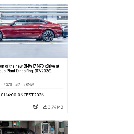
ion of the new BMW i7 M70 xDrive at
up Plant Dingolfing. (07/2026)
I
·
G70
·
i7
·
BMW i
·
Automobiles
·
i7 M70
·
l 01 14:00:06 CEST 2026
é závody
·
Lokality
3,74 MB