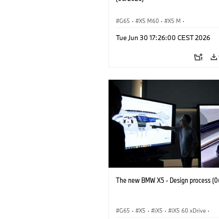
G65
·
X5 M60
·
X5 M
·
BMW M Automobiles
·
BMW M
·
Tue Jun 30 17:26:00 CEST 2026
iX5 60 xDrive
·
iX5
·
iX5 Hydrogen
·
·
X5
·
X5 40 xDrive
The new BMW X5 - Design process (0
G65
·
X5
·
iX5
·
iX5 60 xDrive
·