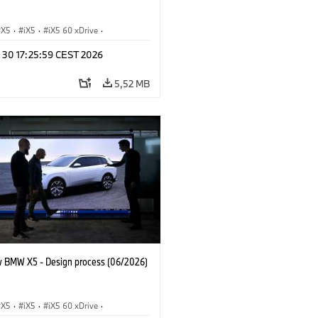
X5
·
iX5
·
iX5 60 xDrive
·
drogen
·
BMW M Automobiles
·
X5 M
n 30 17:25:59 CEST 2026
 xDrive
·
BMW
·
X5 50e xDrive
·
0
5,52 MB
 BMW X5 - Design process (06/2026)
X5
·
iX5
·
iX5 60 xDrive
·