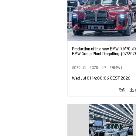
Production of the new BMW i7 M70 xDr
BMW Group Plant Dingolfing. (07/202
G70 LCI
·
G70
·
i7
·
BMW i
·
BMW M Automobiles
·
i7 M70
·
Wed Jul 01 14:00:06 CEST 2026
Výrobné závody
·
Lokality