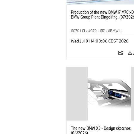
Production of the new BMW i7 M70 xDr
BMW Group Plant Dingolfing. (07/202
G70 LCI
·
G70
·
i7
·
BMW i
·
BMW M Automobiles
·
i7 M70
·
Wed Jul 01 14:00:06 CEST 2026
Výrobné závody
·
Lokality
The new BMW X5 - Design sketches
(06/2026)