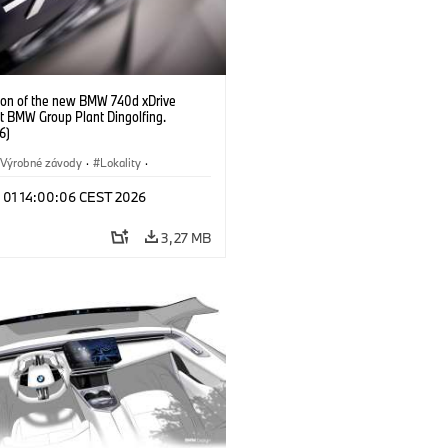
ion of the new BMW 740d xDrive
t BMW Group Plant Dingolfing.
6)
Výrobné závody
·
Lokality
·
Automobiles
·
i7 M70
·
740d
·
l 01 14:00:06 CEST 2026
·
BMW
3,27 MB