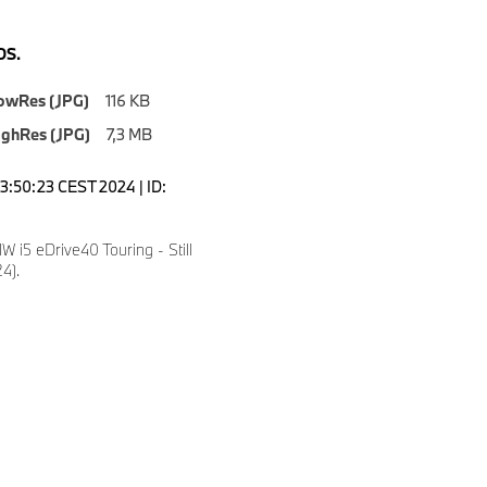
S.
owRes (JPG)
116 KB
ighRes (JPG)
7,3 MB
23:50:23 CEST 2024 | ID:
i5 eDrive40 Touring - Still
4).