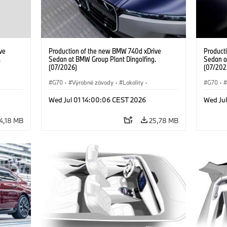
ve
Production of the new BMW 740d xDrive
Product
.
Sedan at BMW Group Plant Dingolfing.
Sedan a
(07/2026)
(07/202
G70
·
Výrobné závody
·
Lokality
·
G70
·
d
·
BMW M Automobiles
·
i7 M70
·
740d
·
BMW M 
Wed Jul 01 14:00:06 CEST 2026
Wed Ju
Radu 7
·
BMW
Radu 7
4,18 MB
25,78 MB