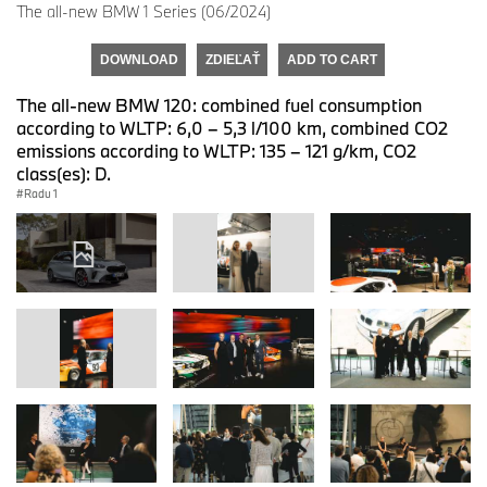
The all-new BMW 1 Series (06/2024)
DOWNLOAD
ZDIEĽAŤ
ADD TO CART
The all-new BMW 120: combined fuel consumption
according to WLTP: 6,0 – 5,3 l/100 km, combined CO2
emissions according to WLTP: 135 – 121 g/km, CO2
class(es): D.
Radu 1