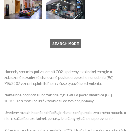
SEARCH MORE
Hodnoty spotreby paliva, emisií CO2, spotreby elektrickej energie a
zobrazené rozsahy sú stanovené podľa európskeho nariadenia (EC)
715/2007 v znení uplatniteľnom v čase typového schválenia.
Namerané hodnoty sú na základe cyklu WLTP podľa smernice (EC)
1151/2017 a môžu sa líšiť v závislosti od zvolenej výbavy.
Uvedený rozsah hodnôt zohľadňuje rôzne konfigurácie zvoleného modelu a
nie je súčasťou akejkoľvek ponuky, je určený výlučne na porovnanie.
Príručka o spotrebe paliva a emisiách CO2, ktorá obsahuje údaje o všetkých