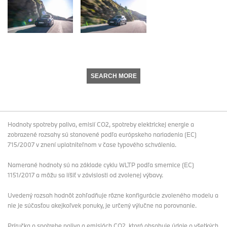
SEARCH MORE
Hodnoty spotreby paliva, emisií CO2, spotreby elektrickej energie a
zobrazené rozsahy sú stanovené podľa európskeho nariadenia (EC)
715/2007 v znení uplatniteľnom v čase typového schválenia.
Namerané hodnoty sú na základe cyklu WLTP podľa smernice (EC)
1151/2017 a môžu sa líšiť v závislosti od zvolenej výbavy.
Uvedený rozsah hodnôt zohľadňuje rôzne konfigurácie zvoleného modelu a
nie je súčasťou akejkoľvek ponuky, je určený výlučne na porovnanie.
Príručka o spotrebe paliva a emisiách CO2, ktorá obsahuje údaje o všetkých