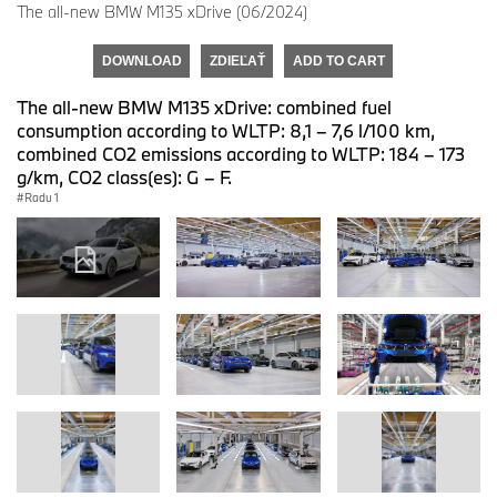
The all-new BMW M135 xDrive (06/2024)
DOWNLOAD
ZDIEĽAŤ
ADD TO CART
The all-new BMW M135 xDrive: combined fuel
consumption according to WLTP: 8,1 – 7,6 l/100 km,
combined CO2 emissions according to WLTP: 184 – 173
g/km, CO2 class(es): G – F.
Radu 1