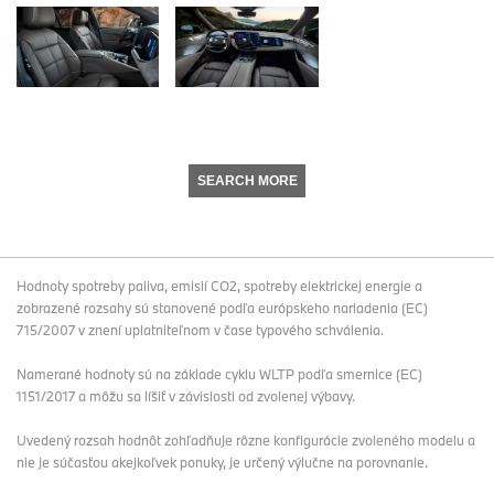
SEARCH MORE
Hodnoty spotreby paliva, emisií CO2, spotreby elektrickej energie a
zobrazené rozsahy sú stanovené podľa európskeho nariadenia (EC)
715/2007 v znení uplatniteľnom v čase typového schválenia.
Namerané hodnoty sú na základe cyklu WLTP podľa smernice (EC)
1151/2017 a môžu sa líšiť v závislosti od zvolenej výbavy.
Uvedený rozsah hodnôt zohľadňuje rôzne konfigurácie zvoleného modelu a
nie je súčasťou akejkoľvek ponuky, je určený výlučne na porovnanie.