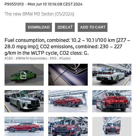
P90551013
·
Mon Jun 10 10:16:08 CEST 2024
The new BMW M3 Sedan (05/2024)
DOWNLOAD
ZDIEĽAŤ
ADD TO CART
Fuel consumption, combined: 10.2 – 10.1 l/100 km [27.7 –
28.0 mpg imp]; CO2 emissions, combined: 230 – 227
g/km in the WLTP cycle, CO2 class: G.
G80
·
BMW M Automobiles
·
M3
·
Sedan