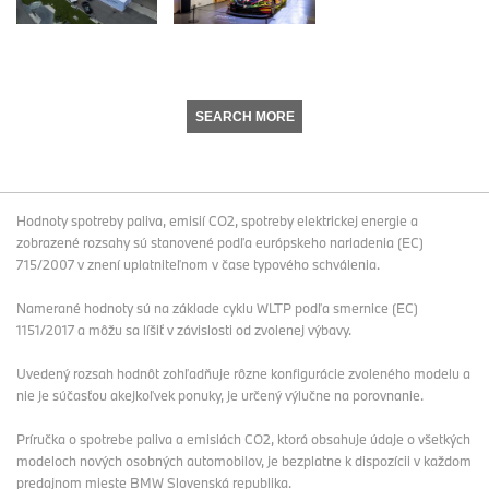
SEARCH MORE
Hodnoty spotreby paliva, emisií CO2, spotreby elektrickej energie a
zobrazené rozsahy sú stanovené podľa európskeho nariadenia (EC)
715/2007 v znení uplatniteľnom v čase typového schválenia.
Namerané hodnoty sú na základe cyklu WLTP podľa smernice (EC)
1151/2017 a môžu sa líšiť v závislosti od zvolenej výbavy.
Uvedený rozsah hodnôt zohľadňuje rôzne konfigurácie zvoleného modelu a
nie je súčasťou akejkoľvek ponuky, je určený výlučne na porovnanie.
Príručka o spotrebe paliva a emisiách CO2, ktorá obsahuje údaje o všetkých
modeloch nových osobných automobilov, je bezplatne k dispozícii v každom
predajnom mieste BMW Slovenská republika.