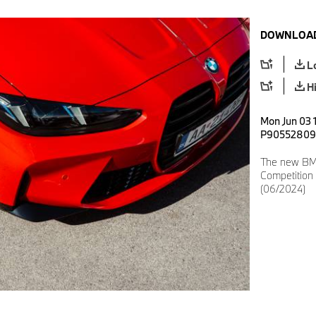
DOWNLOAD
L
H
Mon Jun 03 1
P90552809
The new BM
Competition 
(06/2024)