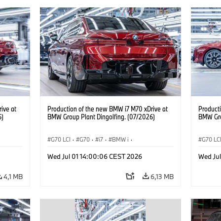
ive at
Production of the new BMW i7 M70 xDrive at
Product
6)
BMW Group Plant Dingolfing. (07/2026)
BMW Gro
G70 LCI
·
G70
·
i7
·
BMW i
·
G70 LC
BMW M Automobiles
·
i7 M70
·
BMW M 
Wed Jul 01 14:00:06 CEST 2026
Wed Ju
Výrobné závody
·
Lokality
Výrobn
4,1 MB
6,13 MB