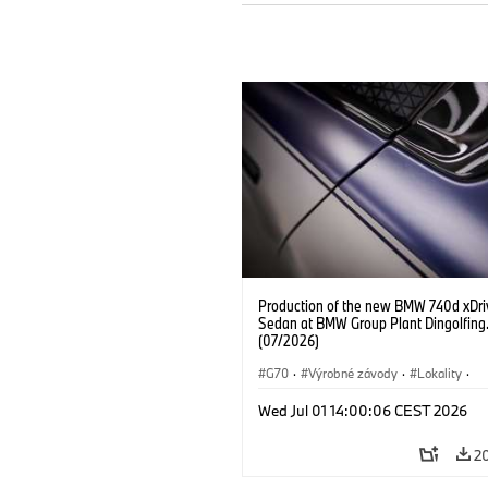
Production of the new BMW 740d xDri
Sedan at BMW Group Plant Dingolfing
(07/2026)
G70
·
Výrobné závody
·
Lokality
·
BMW M Automobiles
·
i7 M70
·
740
Wed Jul 01 14:00:06 CEST 2026
Radu 7
·
BMW
2