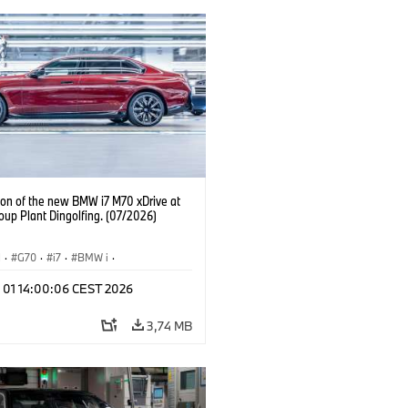
ion of the new BMW i7 M70 xDrive at
up Plant Dingolfing. (07/2026)
I
·
G70
·
i7
·
BMW i
·
Automobiles
·
i7 M70
·
l 01 14:00:06 CEST 2026
é závody
·
Lokality
3,74 MB