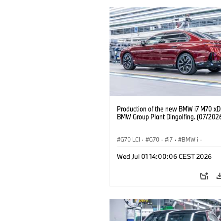
Production of the new BMW i7 M70 xDr
BMW Group Plant Dingolfing. (07/202
G70 LCI
·
G70
·
i7
·
BMW i
·
BMW M Automobiles
·
i7 M70
·
Wed Jul 01 14:00:06 CEST 2026
Výrobné závody
·
Lokality