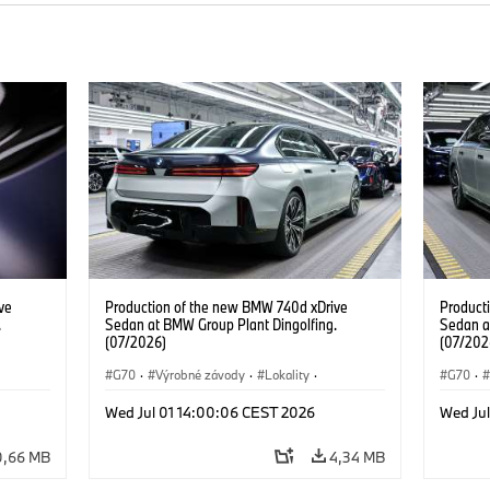
ve
Production of the new BMW 740d xDrive
Product
.
Sedan at BMW Group Plant Dingolfing.
Sedan a
(07/2026)
(07/202
G70
·
Výrobné závody
·
Lokality
·
G70
·
d
·
BMW M Automobiles
·
i7 M70
·
740d
·
BMW M 
Wed Jul 01 14:00:06 CEST 2026
Wed Ju
Radu 7
·
BMW
Radu 7
0,66 MB
4,34 MB