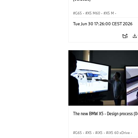
G65
·
X5 M60
·
X5 M
·
BMW M Automobiles
·
BMW M
·
Tue Jun 30 17:26:00 CEST 2026
iX5 60 xDrive
·
iX5
·
iX5 Hydrogen
·
·
X5
·
X5 40 xDrive
The new BMW X5 - Design process (0
G65
·
X5
·
iX5
·
iX5 60 xDrive
·