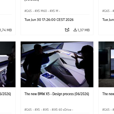
G65
·
X5 M60
·
X5 M
·
G65
·
BMW M Automobiles
·
BMW M
·
iX5 Hy
Tue Jun 30 17:26:00 CEST 2026
Tue Ju
BMW
iX5 60 xDrive
·
iX5
·
iX5 Hydrogen
·
BMW
·
X5 40
·
X5
·
X5 40 xDrive
X5 M6
1,74 MB
1,37 MB
6/2026)
The new BMW X5 - Design process (06/2026)
The new
G65
·
X5
·
iX5
·
iX5 60 xDrive
·
G65
·