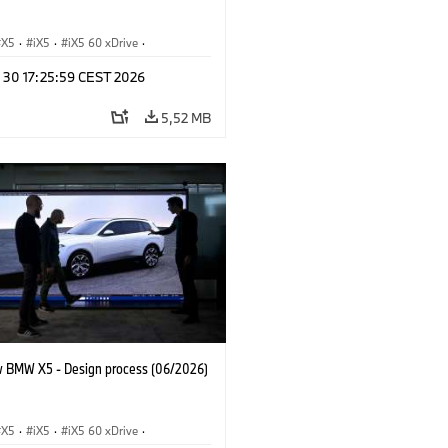
X5
·
iX5
·
iX5 60 xDrive
·
drogen
·
BMW M Automobiles
·
X5 M
n 30 17:25:59 CEST 2026
 xDrive
·
BMW
·
X5 50e xDrive
·
0
5,52 MB
 BMW X5 - Design process (06/2026)
X5
·
iX5
·
iX5 60 xDrive
·