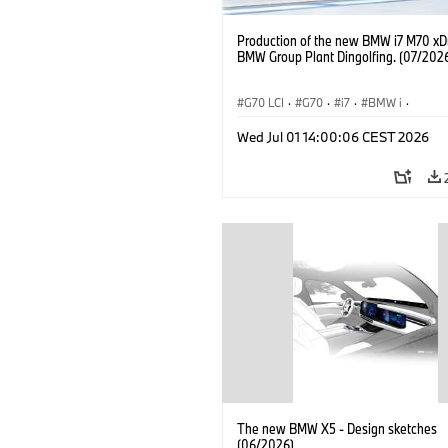
Production of the new BMW i7 M70 xDr
BMW Group Plant Dingolfing. (07/202
G70 LCI
·
G70
·
i7
·
BMW i
·
BMW M Automobiles
·
i7 M70
·
Wed Jul 01 14:00:06 CEST 2026
Výrobné závody
·
Lokality
The new BMW X5 - Design sketches
(06/2026)