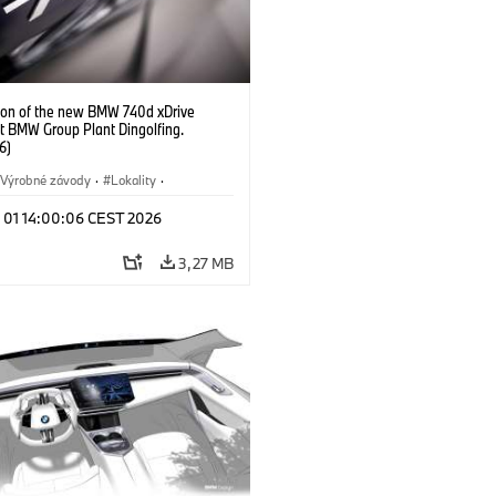
ion of the new BMW 740d xDrive
t BMW Group Plant Dingolfing.
6)
Výrobné závody
·
Lokality
·
Automobiles
·
i7 M70
·
740d
·
l 01 14:00:06 CEST 2026
·
BMW
3,27 MB