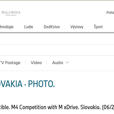
Prihl
hnológia
Ľudia
Dedičstvo
Výstavy
Šport
TV Footage
Video
Audio
VAKIA · PHOTO.
le. M4 Competition with M xDrive. Slovakia. (06/