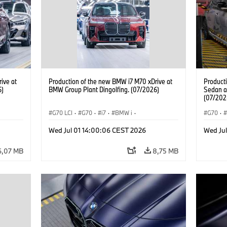
ive at
Production of the new BMW i7 M70 xDrive at
Product
6)
BMW Group Plant Dingolfing. (07/2026)
Sedan a
(07/202
G70 LCI
·
G70
·
i7
·
BMW i
·
G70
·
BMW M Automobiles
·
i7 M70
·
BMW M 
Wed Jul 01 14:00:06 CEST 2026
Wed Ju
Výrobné závody
·
Lokality
Radu 7
6,07 MB
8,75 MB