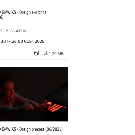
 BMW X5 - Design sketches
6)
X5 M60
·
X5 M
·
Automobiles
·
BMW M
·
n 30 17:26:00 CEST 2026
xDrive
·
iX5
·
iX5 Hydrogen
·
BMW
X5 40 xDrive
1,29 MB
 BMW X5 - Design process (06/2026)