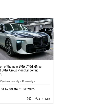
ion of the new BMW 740d xDrive
t BMW Group Plant Dingolfing.
6)
Výrobné závody
·
Lokality
·
Automobiles
·
i7 M70
·
740d
·
l 01 14:00:06 CEST 2026
·
BMW
4,31 MB