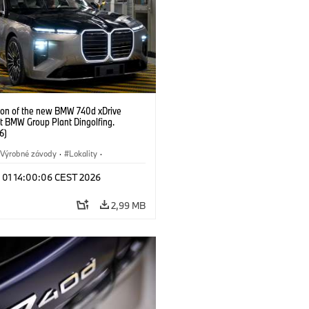
ion of the new BMW 740d xDrive
t BMW Group Plant Dingolfing.
6)
Výrobné závody
·
Lokality
·
Automobiles
·
i7 M70
·
740d
·
l 01 14:00:06 CEST 2026
·
BMW
2,99 MB