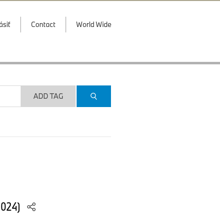
ásiť
Contact
World Wide
ADD TAG
2024)