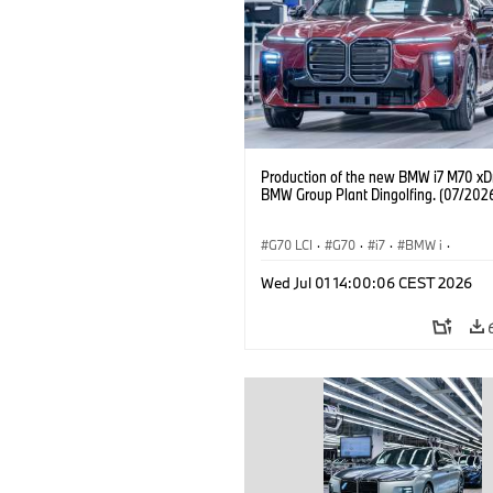
Production of the new BMW i7 M70 xDr
BMW Group Plant Dingolfing. (07/202
G70 LCI
·
G70
·
i7
·
BMW i
·
BMW M Automobiles
·
i7 M70
·
Wed Jul 01 14:00:06 CEST 2026
Výrobné závody
·
Lokality