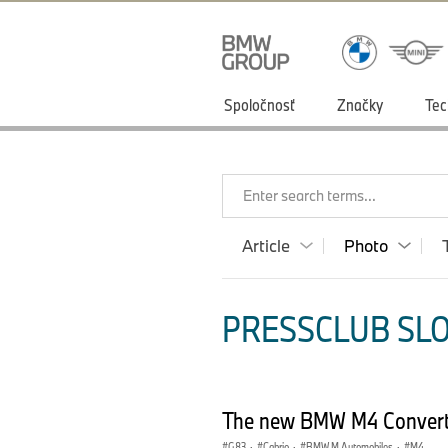
Spoločnosť
Značky
Tec
Enter search terms...
Article
Photo
PRESSCLUB SLO
The new BMW M4 Convertib
G83
·
Cabrio
·
BMW M Automobiles
·
M4