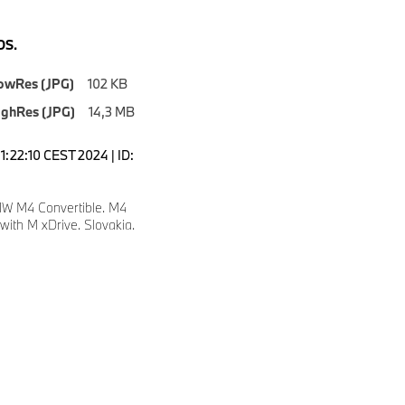
S.
owRes (JPG)
102 KB
ighRes (JPG)
14,3 MB
1:22:10 CEST 2024 | ID:
W M4 Convertible. M4
with M xDrive. Slovakia.