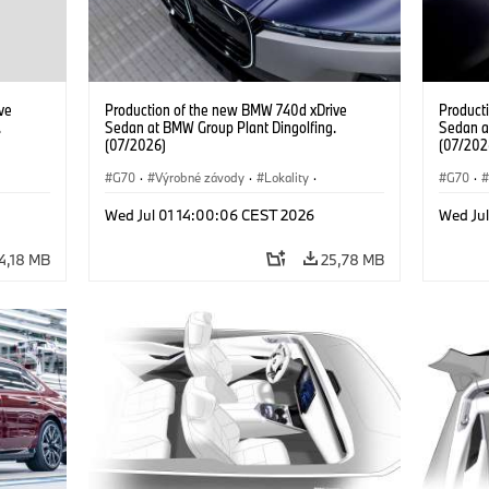
ve
Production of the new BMW 740d xDrive
Product
.
Sedan at BMW Group Plant Dingolfing.
Sedan a
(07/2026)
(07/202
G70
·
Výrobné závody
·
Lokality
·
G70
·
d
·
BMW M Automobiles
·
i7 M70
·
740d
·
BMW M 
Wed Jul 01 14:00:06 CEST 2026
Wed Ju
Radu 7
·
BMW
Radu 7
4,18 MB
25,78 MB