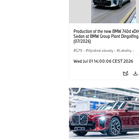
Production of the new BMW 740d xDri
Sedan at BMW Group Plant Dingolfing
(07/2026)
G70
·
Výrobné závody
·
Lokality
·
BMW M Automobiles
·
i7 M70
·
740
Wed Jul 01 14:00:06 CEST 2026
Radu 7
·
BMW