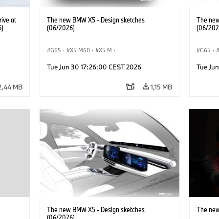
ive at
The new BMW X5 - Design sketches
The new
6)
(06/2026)
(06/202
G65
·
X5 M60
·
X5 M
·
G65
·
BMW M Automobiles
·
BMW M
·
BMW M 
Tue Jun 30 17:26:00 CEST 2026
Tue Ju
iX5 60 xDrive
·
iX5
·
iX5 Hydrogen
·
BMW
iX5 60 
·
X5
·
X5 40 xDrive
·
X5
·
2,44 MB
1,15 MB
The new BMW X5 - Design sketches
The new
(06/2026)