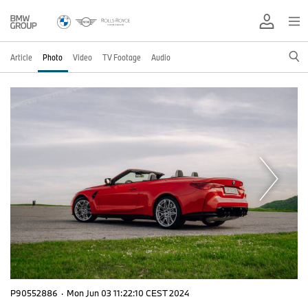
Article
Photo
Video
TV Footage
Audio
P90552886
·
Mon Jun 03 11:22:10 CEST 2024