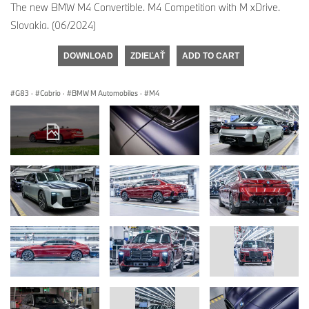
The new BMW M4 Convertible. M4 Competition with M xDrive.
Slovakia. (06/2024)
DOWNLOAD
ZDIEĽAŤ
ADD TO CART
G83
·
Cabrio
·
BMW M Automobiles
·
M4