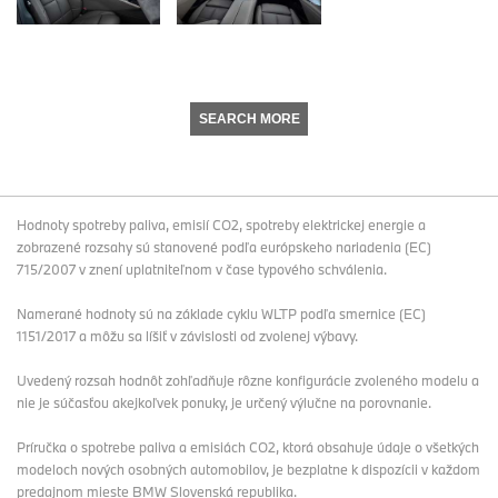
SEARCH MORE
Hodnoty spotreby paliva, emisií CO2, spotreby elektrickej energie a
zobrazené rozsahy sú stanovené podľa európskeho nariadenia (EC)
715/2007 v znení uplatniteľnom v čase typového schválenia.
Namerané hodnoty sú na základe cyklu WLTP podľa smernice (EC)
1151/2017 a môžu sa líšiť v závislosti od zvolenej výbavy.
Uvedený rozsah hodnôt zohľadňuje rôzne konfigurácie zvoleného modelu a
nie je súčasťou akejkoľvek ponuky, je určený výlučne na porovnanie.
Príručka o spotrebe paliva a emisiách CO2, ktorá obsahuje údaje o všetkých
modeloch nových osobných automobilov, je bezplatne k dispozícii v každom
predajnom mieste BMW Slovenská republika.