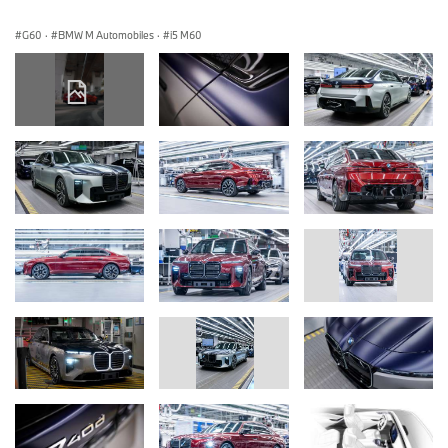
G60
·
BMW M Automobiles
·
i5 M60