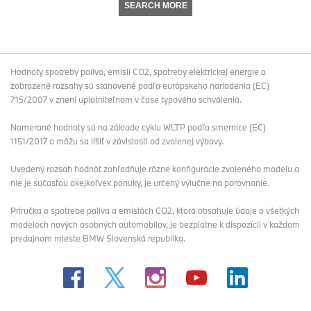
SEARCH MORE
Hodnoty spotreby paliva, emisií CO2, spotreby elektrickej energie a
zobrazené rozsahy sú stanovené podľa európskeho nariadenia (EC)
715/2007 v znení uplatniteľnom v čase typového schválenia.
Namerané hodnoty sú na základe cyklu WLTP podľa smernice (EC)
1151/2017 a môžu sa líšiť v závislosti od zvolenej výbavy.
Uvedený rozsah hodnôt zohľadňuje rôzne konfigurácie zvoleného modelu a
nie je súčasťou akejkoľvek ponuky, je určený výlučne na porovnanie.
Príručka o spotrebe paliva a emisiách CO2, ktorá obsahuje údaje o všetkých
modeloch nových osobných automobilov, je bezplatne k dispozícii v každom
predajnom mieste BMW Slovenská republika.