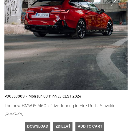
P90553009
·
Mon Jun 03 11:44:53 CEST 2024
The new BMW i5 M60 xDrive Touring in Fire Red - Slovakia
(06/2024)
DOWNLOAD
ZDIEĽAŤ
ADD TO CART