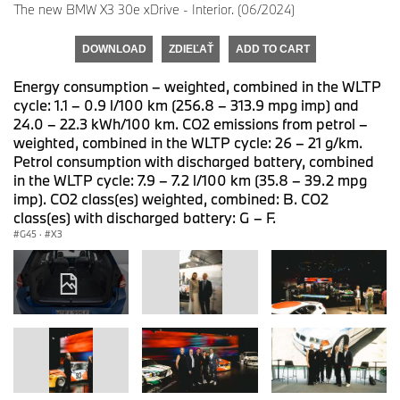
The new BMW X3 30e xDrive - Interior. (06/2024)
DOWNLOAD
ZDIEĽAŤ
ADD TO CART
Energy consumption – weighted, combined in the WLTP
cycle: 1.1 – 0.9 l/100 km (256.8 – 313.9 mpg imp) and
24.0 – 22.3 kWh/100 km. CO2 emissions from petrol –
weighted, combined in the WLTP cycle: 26 – 21 g/km.
Petrol consumption with discharged battery, combined
in the WLTP cycle: 7.9 – 7.2 l/100 km (35.8 – 39.2 mpg
imp). CO2 class(es) weighted, combined: B. CO2
class(es) with discharged battery: G – F.
G45
·
X3