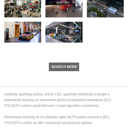
SEARCH MORE
Hodnoty spotreby paliva, emisií CO2, spotreby elektrickej energie a
zobrazené rozsahy sú stanovené podľa európskeho nariadenia (EC)
715/2007 v znení uplatniteľnom v čase typového schválenia.
Namerané hodnoty sú na základe cyklu WLTP podľa smernice (EC)
1151/2017 a môžu sa líšiť v závislosti od zvolenej výbavy.