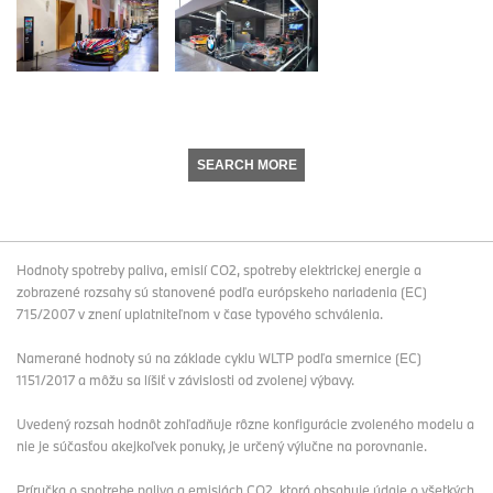
SEARCH MORE
Hodnoty spotreby paliva, emisií CO2, spotreby elektrickej energie a
zobrazené rozsahy sú stanovené podľa európskeho nariadenia (EC)
715/2007 v znení uplatniteľnom v čase typového schválenia.
Namerané hodnoty sú na základe cyklu WLTP podľa smernice (EC)
1151/2017 a môžu sa líšiť v závislosti od zvolenej výbavy.
Uvedený rozsah hodnôt zohľadňuje rôzne konfigurácie zvoleného modelu a
nie je súčasťou akejkoľvek ponuky, je určený výlučne na porovnanie.
Príručka o spotrebe paliva a emisiách CO2, ktorá obsahuje údaje o všetkých