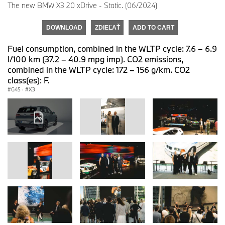
The new BMW X3 20 xDrive - Static. (06/2024)
DOWNLOAD
ZDIEĽAŤ
ADD TO CART
Fuel consumption, combined in the WLTP cycle: 7.6 – 6.9
l/100 km (37.2 – 40.9 mpg imp). CO2 emissions,
combined in the WLTP cycle: 172 – 156 g/km. CO2
class(es): F.
G45
·
X3