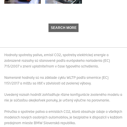
SEARCH MORE
Hodnoty spotreby paliva, emisií CO2, spotreby elektrickej energie a
zobrazené rozsahy sú stanovené podľa európskeho nariadenia (EC)
715/2007 v znení uplatniteľnom v čase typového schválenia.
Namerané hodnoty sú na základe cyklu WLTP podľa smernice (EC)
1151/2017 a môžu sa líšiť v závislosti od zvolenej výbavy.
Uvedený rozsah hodnôt zohľadňuje rôzne konfigurácie zvoleného modelu a
nie je súčasťou akejkoľvek ponuky, je určený výlučne na porovnanie.
Príručka o spotrebe paliva a emisiách CO2, ktorá obsahuje údaje o všetkých
modeloch nových osobných automobilov, je bezplatne k dispozícii v každom
predajnom mieste BMW Slovenská republika.