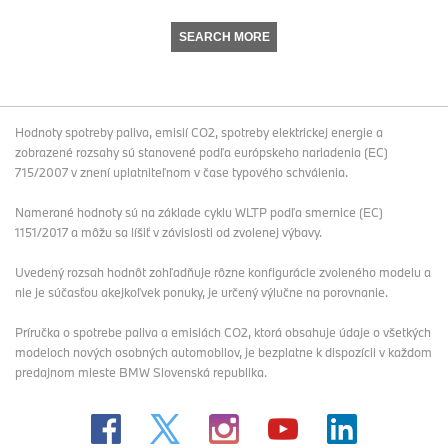
SEARCH MORE
Hodnoty spotreby paliva, emisií CO2, spotreby elektrickej energie a
zobrazené rozsahy sú stanovené podľa európskeho nariadenia (EC)
715/2007 v znení uplatniteľnom v čase typového schválenia.
Namerané hodnoty sú na základe cyklu WLTP podľa smernice (EC)
1151/2017 a môžu sa líšiť v závislosti od zvolenej výbavy.
Uvedený rozsah hodnôt zohľadňuje rôzne konfigurácie zvoleného modelu a
nie je súčasťou akejkoľvek ponuky, je určený výlučne na porovnanie.
Príručka o spotrebe paliva a emisiách CO2, ktorá obsahuje údaje o všetkých
modeloch nových osobných automobilov, je bezplatne k dispozícii v každom
predajnom mieste BMW Slovenská republika.