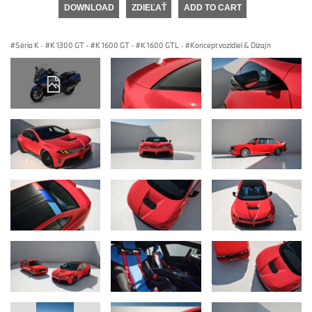
DOWNLOAD
ZDIEĽAŤ
ADD TO CART
Séria K
·
K 1300 GT
·
K 1600 GT
·
K 1600 GTL
·
Koncept vozidiel & Dizajn