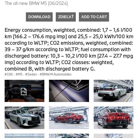
The all-new BMW M5 (06/2024)
DOWNLOAD
ZDIEĽAŤ
ADD TO CART
Energy consumption, weighted, combined: 1,7 – 1,6 l/100
km [166.2 – 176.6 mpg imp] and 25,5 – 25,0 kWh/100 km
according to WLTP; CO2 emissions, weighted, combined:
39 – 37 g/km according to WLTP; fuel consumption with
discharged battery: 10,3 – 10,2 l/100 km [27.4 – 27.7 mpg
imp] according to WLTP; CO2 classes: weighted,
combined B, with discharged battery G.
G90
·
M5
·
Sedan
·
BMW M Automobiles