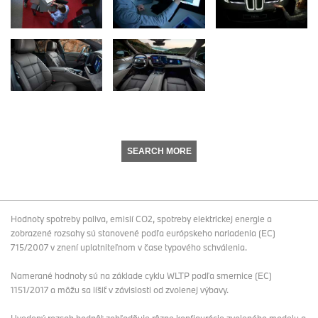
SEARCH MORE
Hodnoty spotreby paliva, emisií CO2, spotreby elektrickej energie a
zobrazené rozsahy sú stanovené podľa európskeho nariadenia (EC)
715/2007 v znení uplatniteľnom v čase typového schválenia.
Namerané hodnoty sú na základe cyklu WLTP podľa smernice (EC)
1151/2017 a môžu sa líšiť v závislosti od zvolenej výbavy.