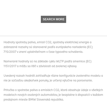
SEARCH MORE
Hodnoty spotreby paliva, emisií CO2, spotreby elektrickej energie a
zobrazené rozsahy sú stanovené podľa európskeho nariadenia (EC)
715/2007 v znení uplatniteľnom v čase typového schválenia.
Namerané hodnoty sú na základe cyklu WLTP podľa smernice (EC)
1151/2017 a môžu sa líšiť v závislosti od zvolenej výbavy.
Uvedený rozsah hodnôt zohľadňuje rôzne konfigurácie zvoleného modelu a
nie je súčasťou akejkoľvek ponuky, je určený výlučne na porovnanie.
Príručka o spotrebe paliva a emisiách CO2, ktorá obsahuje údaje o všetkých
modeloch nových osobných automobilov, je bezplatne k dispozícii v každom
predajnom mieste BMW Slovenská republika.