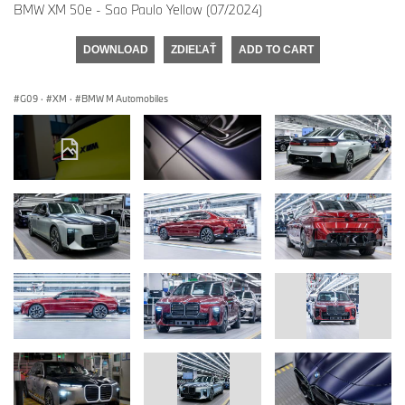
BMW XM 50e - Sao Paulo Yellow (07/2024)
DOWNLOAD
ZDIEĽAŤ
ADD TO CART
G09
·
XM
·
BMW M Automobiles