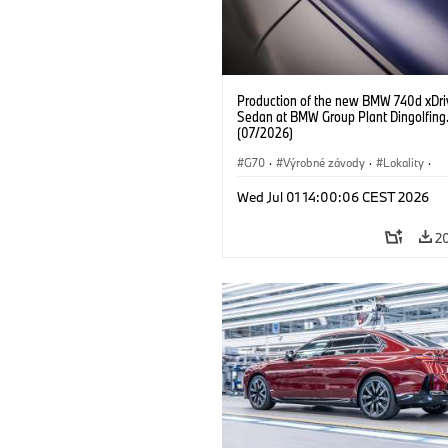
Production of the new BMW 740d xDri
Sedan at BMW Group Plant Dingolfing
(07/2026)
G70
·
Výrobné závody
·
Lokality
·
BMW M Automobiles
·
i7 M70
·
740
Wed Jul 01 14:00:06 CEST 2026
Radu 7
·
BMW
2