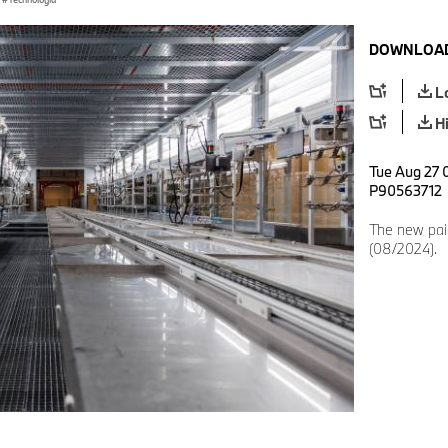
DOWNLOAD
L
H
Tue Aug 27 
P90563712
The new pai
(08/2024).