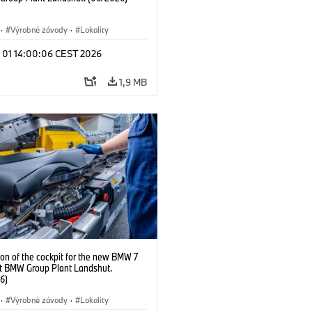
·
Výrobné závody
·
Lokality
l 01 14:00:06 CEST 2026
1,9 MB
on of the cockpit for the new BMW 7
at BMW Group Plant Landshut.
6)
·
Výrobné závody
·
Lokality