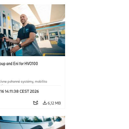
up and Eni for HVO100
tívne pohonné systémy, mobilita
ti
 16 14:11:38 CEST 2026
ológia
·
Circular Economy
·
a recyklácia
6,12 MB