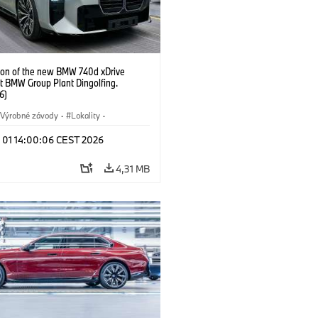
ion of the new BMW 740d xDrive
t BMW Group Plant Dingolfing.
6)
Výrobné závody
·
Lokality
·
Automobiles
·
i7 M70
·
740d
·
l 01 14:00:06 CEST 2026
·
BMW
4,31 MB