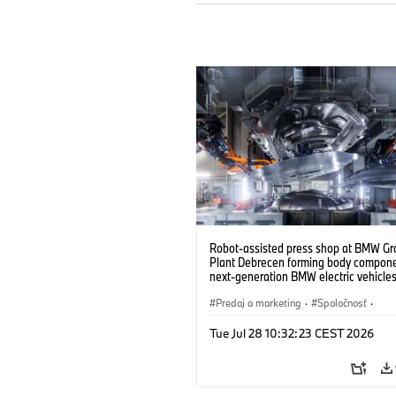
Robot-assisted press shop at BMW Gr
Plant Debrecen forming body compone
next-generation BMW electric vehicles
(07/2026)
Predaj a marketing
·
Spoločnosť
·
Výrobné závody
·
Lokality
Tue Jul 28 10:32:23 CEST 2026