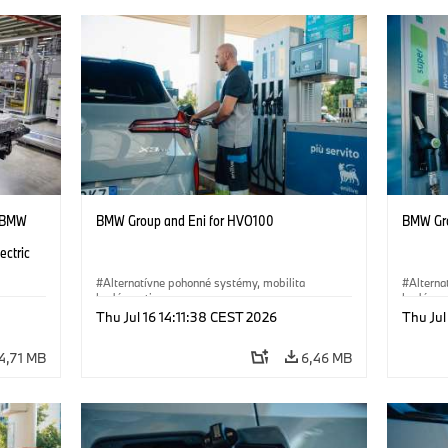
t BMW
BMW Group and Eni for HVO100
BMW Gro
ectric
Alternatívne pohonné systémy, mobilita
Alterna
budúcnosti
budúcnos
Thu Jul 16 14:11:38 CEST 2026
Thu Jul
·
Technológia
·
Circular Economy
·
·
Techn
Výroba a recyklácia
Výroba 
4,71 MB
6,46 MB