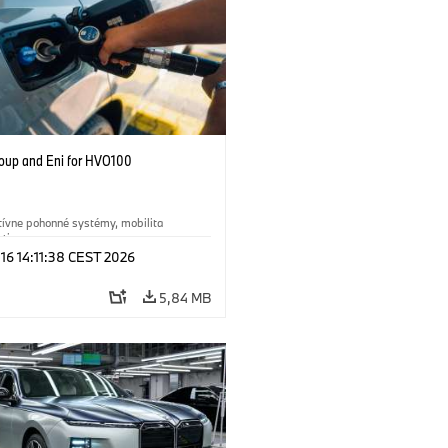
up and Eni for HVO100
tívne pohonné systémy, mobilita
ti
 16 14:11:38 CEST 2026
ológia
·
Circular Economy
·
a recyklácia
5,84 MB