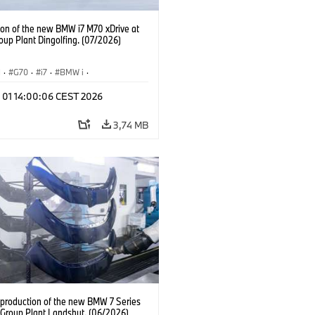
ion of the new BMW i7 M70 xDrive at
up Plant Dingolfing. (07/2026)
I
·
G70
·
i7
·
BMW i
·
Automobiles
·
i7 M70
·
l 01 14:00:06 CEST 2026
é závody
·
Lokality
3,74 MB
production of the new BMW 7 Series
Group Plant Landshut. (06/2026)