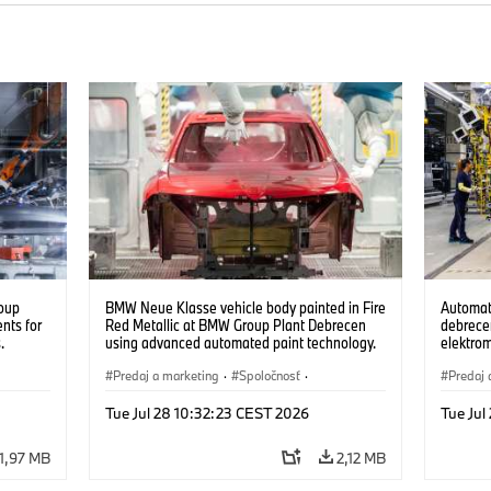
oup
BMW Neue Klasse vehicle body painted in Fire
Automat
nts for
Red Metallic at BMW Group Plant Debrecen
debrecen
.
using advanced automated paint technology.
elektro
(07/2026)
készüln
Predaj a marketing
·
Spoločnosť
·
Predaj 
Výrobné závody
·
Lokality
Výrobn
Tue Jul 28 10:32:23 CEST 2026
Tue Jul
1,97 MB
2,12 MB