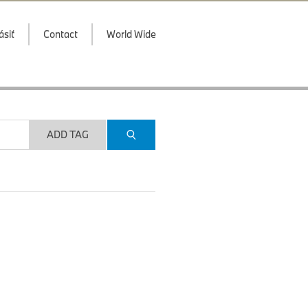
ásiť
Contact
World Wide
ADD TAG