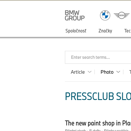
Spoločnosť
Značky
Tec
Enter search terms...
Article
Photo
PRESSCLUB SLO
The new paint shop in Pl
Výrobné závody
·
Lokality
·
Výroba a recyklácia
·