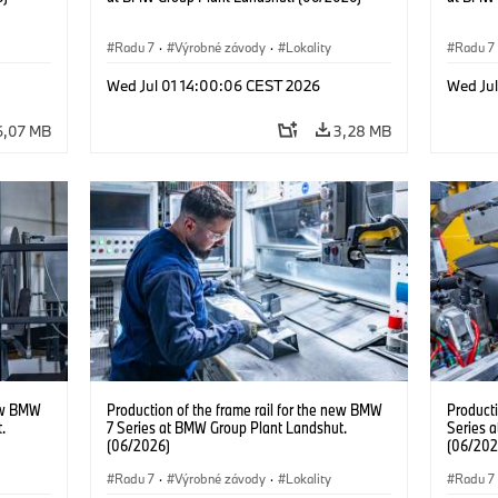
Radu 7
·
Výrobné závody
·
Lokality
Radu 7
Wed Jul 01 14:00:06 CEST 2026
Wed Ju
6,07 MB
3,28 MB
new BMW
Production of the frame rail for the new BMW
Producti
.
7 Series at BMW Group Plant Landshut.
Series 
(06/2026)
(06/202
Radu 7
·
Výrobné závody
·
Lokality
Radu 7