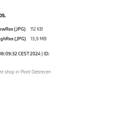
S.
owRes (JPG)
112 KB
ighRes (JPG)
13,9 MB
08:09:32 CEST 2024 | ID:
nt shop in Plant Debrecen