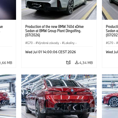
ve
Production of the new BMW 740d xDrive
Product
.
Sedan at BMW Group Plant Dingolfing.
Sedan a
(07/2026)
(07/202
G70
·
Výrobné závody
·
Lokality
·
G70
·
d
·
BMW M Automobiles
·
i7 M70
·
740d
·
BMW M 
Wed Jul 01 14:00:06 CEST 2026
Wed Ju
Radu 7
·
BMW
Radu 7
0,66 MB
4,34 MB