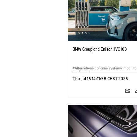
BMW Group and Eni for HVO100
Alternatívne pohonné systémy, mobilita
budúcnosti
Thu Jul 16 14:11:38 CEST 2026
·
Technológia
·
Circular Economy
·
Výroba a recyklácia