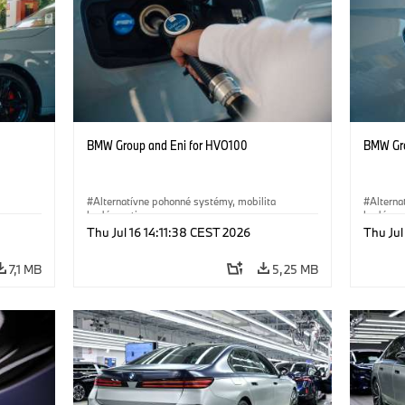
BMW Group and Eni for HVO100
BMW Gro
Alternatívne pohonné systémy, mobilita
Alterna
budúcnosti
budúcnos
Thu Jul 16 14:11:38 CEST 2026
Thu Jul
·
Technológia
·
Circular Economy
·
·
Techn
Výroba a recyklácia
Výroba 
7,1 MB
5,25 MB