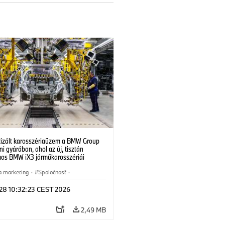
izált karosszériaüzem a BMW Group
i gyárában, ahol az új, tisztán
mos BMW iX3 járműkarosszériái
ek. (07/2026)
a marketing
·
Spoločnosť
·
é závody
·
Lokality
 28 10:32:23 CEST 2026
2,49 MB