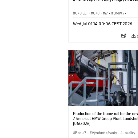
G70 LCI
·
G70
·
i7
·
BMW i
·
BMW M Automobiles
·
i7 M70
·
Wed Jul 01 14:00:06 CEST 2026
Výrobné závody
·
Lokality
Production of the frame rail for the 
7 Series at BMW Group Plant Landshut
(06/2026)
Radu 7
·
Výrobné závody
·
Lokality