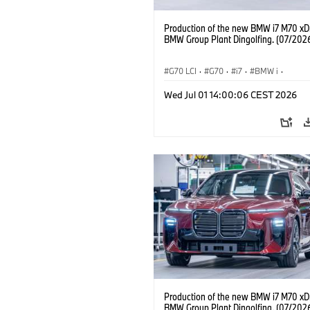
Production of the new BMW i7 M70 xDr
BMW Group Plant Dingolfing. (07/202
G70 LCI
·
G70
·
i7
·
BMW i
·
BMW M Automobiles
·
i7 M70
·
Wed Jul 01 14:00:06 CEST 2026
Výrobné závody
·
Lokality
Production of the new BMW i7 M70 xDr
BMW Group Plant Dingolfing. (07/202