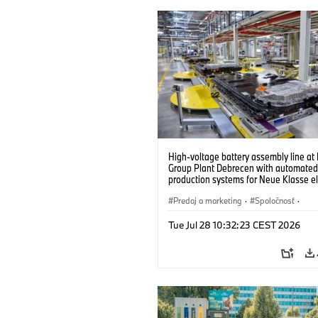
High-voltage battery assembly line a
Group Plant Debrecen with automated
production systems for Neue Klasse el
vehicles. (07/2026)
Predaj a marketing
·
Spoločnosť
·
Výrobné závody
·
Lokality
Tue Jul 28 10:32:23 CEST 2026