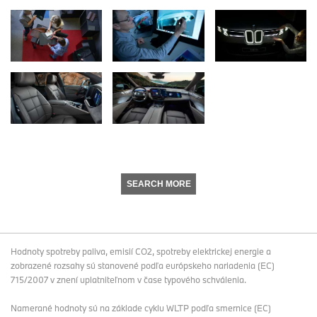
SEARCH MORE
Hodnoty spotreby paliva, emisií CO2, spotreby elektrickej energie a
zobrazené rozsahy sú stanovené podľa európskeho nariadenia (EC)
715/2007 v znení uplatniteľnom v čase typového schválenia.
Namerané hodnoty sú na základe cyklu WLTP podľa smernice (EC)