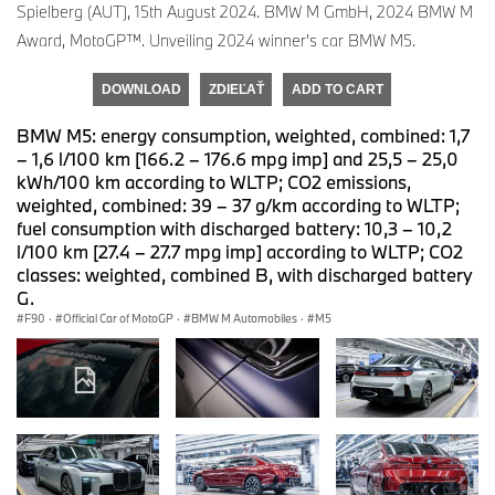
Spielberg (AUT), 15th August 2024. BMW M GmbH, 2024 BMW M
Award, MotoGP™. Unveiling 2024 winner's car BMW M5.
DOWNLOAD
ZDIEĽAŤ
ADD TO CART
BMW M5: energy consumption, weighted, combined: 1,7
– 1,6 l/100 km [166.2 – 176.6 mpg imp] and 25,5 – 25,0
kWh/100 km according to WLTP; CO2 emissions,
weighted, combined: 39 – 37 g/km according to WLTP;
fuel consumption with discharged battery: 10,3 – 10,2
l/100 km [27.4 – 27.7 mpg imp] according to WLTP; CO2
classes: weighted, combined B, with discharged battery
G.
F90
·
Official Car of MotoGP
·
BMW M Automobiles
·
M5