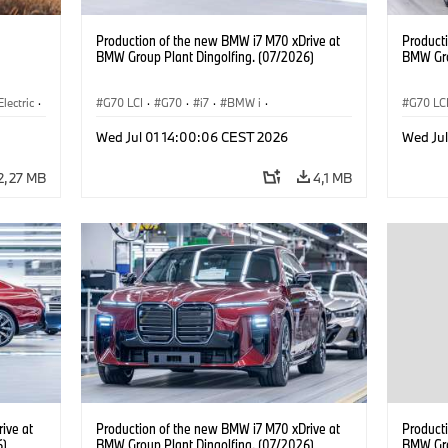
Production of the new BMW i7 M70 xDrive at
Product
BMW Group Plant Dingolfing. (07/2026)
BMW Gro
Electric
·
G70 LCI
·
G70
·
i7
·
BMW i
·
G70 LC
3
·
BMW M Automobiles
·
i7 M70
·
BMW M 
Wed Jul 01 14:00:06 CEST 2026
Wed Ju
Výrobné závody
·
Lokality
Výrobn
2,27 MB
4,1 MB
ive at
Production of the new BMW i7 M70 xDrive at
Product
6)
BMW Group Plant Dingolfing. (07/2026)
BMW Gro