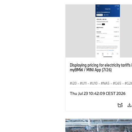
Displaying pricing for electricity tariffs 
myBMW / MINI App (7/26)
i20
·
U11
·
U10
·
NA5
·
G65
·
G2
G70 LCI
·
Electrification
·
Technológia
Thu Jul 23 10:42:09 CEST 2026
BMW ConnectedDrive
·
iX
·
BMW i
·
iX2
·
iX3
·
iX5
·
i4