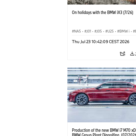
On holidays with the BMW iX3 (7/26)
NA5
·
J01
·
J05
·
U25
·
BMW i
·
Aceman
·
Countryman
·
Cooper
·
iX
Thu Jul 23 10:42:09 CEST 2026
Electrification
·
Technológia
Production of the new BMW i7 M70 xDr
BMW Group Plant Dingolfing. (07/202