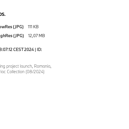
S.
owRes (JPG)
111 KB
ighRes (JPG)
12,07 MB
3:07:12 CEST 2024 | ID:
ng project launch, Romania,
iriac Collection (08/2024)