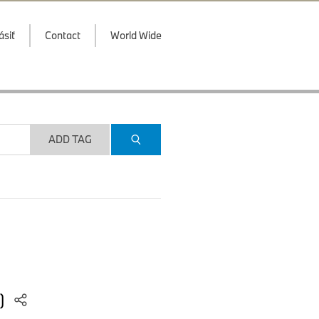
ásiť
Contact
World Wide
ADD TAG
4)