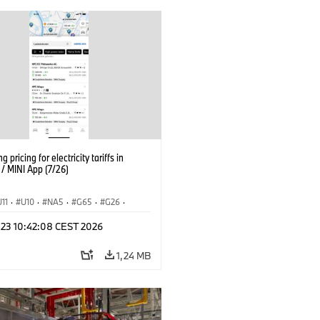
g pricing for electricity tariffs in
 MINI App (7/26)
U11
·
U10
·
NA5
·
G65
·
G26
·
I
·
Electrification
·
Technológia
·
l 23 10:42:08 CEST 2026
nnectedDrive
·
iX
·
BMW i
·
iX1
·
iX3
·
iX5
·
i4
1,24 MB