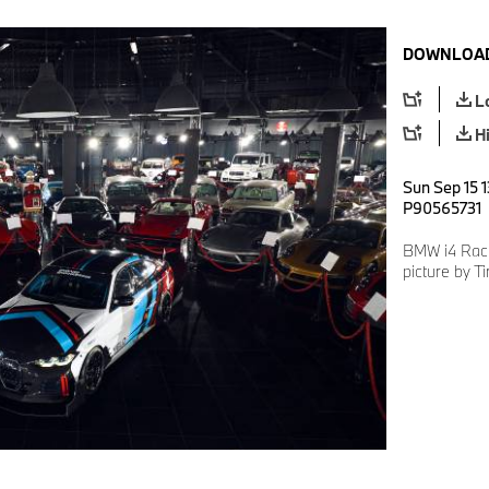
DOWNLOAD
L
H
Sun Sep 15 1
P90565731
BMW i4 Raci
picture by T