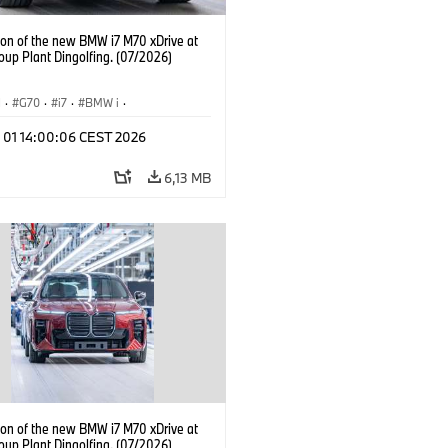
ion of the new BMW i7 M70 xDrive at
up Plant Dingolfing. (07/2026)
I
·
G70
·
i7
·
BMW i
·
Automobiles
·
i7 M70
·
l 01 14:00:06 CEST 2026
é závody
·
Lokality
6,13 MB
ion of the new BMW i7 M70 xDrive at
up Plant Dingolfing. (07/2026)