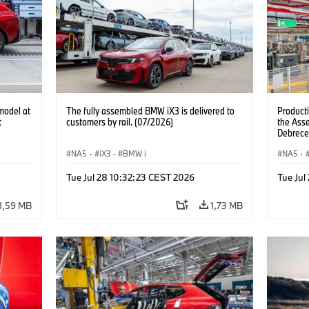
model at
The fully assembled BMW iX3 is delivered to
Product
t
customers by rail. (07/2026)
the Ass
Debrece
NA5
·
iX3
·
BMW i
NA5
·
Tue Jul 28 10:32:23 CEST 2026
Tue Jul
1,59 MB
1,73 MB