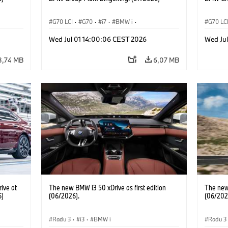
G70 LCI
·
G70
·
i7
·
BMW i
·
G70 LC
BMW M Automobiles
·
i7 M70
·
BMW M 
Wed Jul 01 14:00:06 CEST 2026
Wed Ju
Výrobné závody
·
Lokality
Výrobn
3,74 MB
6,07 MB
ive at
The new BMW i3 50 xDrive as first edition
The new 
6)
(06/2026).
(06/202
Radu 3
·
i3
·
BMW i
Radu 3