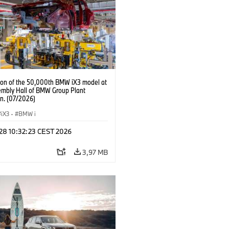
ion of the 50,000th BMW iX3 model at
embly Hall of BMW Group Plant
n. (07/2026)
iX3
·
BMW i
 28 10:32:23 CEST 2026
3,97 MB