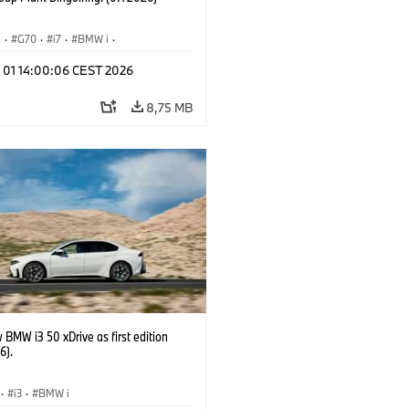
I
·
G70
·
i7
·
BMW i
·
Automobiles
·
i7 M70
·
l 01 14:00:06 CEST 2026
é závody
·
Lokality
8,75 MB
BMW i3 50 xDrive as first edition
6).
·
i3
·
BMW i