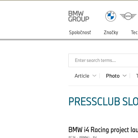
Spoločnosť
Značky
Tec
Enter search terms...
Article
Photo
PRESSCLUB SLO
BMW i4 Racing project lau
G26
·
BMW i
·
i4