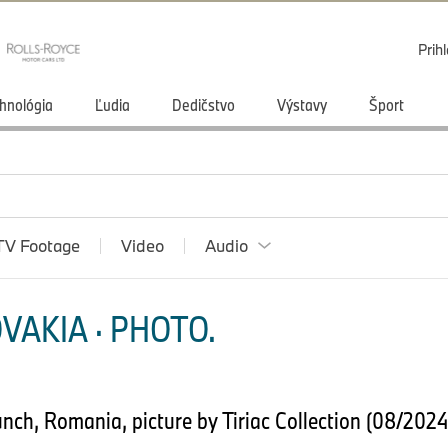
Prihl
hnológia
Ľudia
Dedičstvo
Výstavy
Šport
TV Footage
Video
Audio
VAKIA · PHOTO.
nch, Romania, picture by Tiriac Collection (08/202