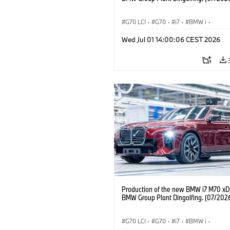
G70 LCI
·
G70
·
i7
·
BMW i
·
BMW M Automobiles
·
i7 M70
·
Wed Jul 01 14:00:06 CEST 2026
Výrobné závody
·
Lokality
Production of the new BMW i7 M70 xDr
BMW Group Plant Dingolfing. (07/202
G70 LCI
·
G70
·
i7
·
BMW i
·