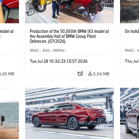
model at
Production of the 50,000th BMW iX3 model at
On holi
t
the Assembly Hall of BMW Group Plant
Debrecen. (07/2026)
NA5
·
iX3
·
BMW i
NA5
·
Acema
Tue Jul 28 10:32:23 CEST 2026
Thu Jul
Electrif
1,65 MB
3,06 MB