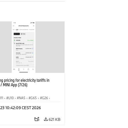
g pricing for electricity tariffs in
 MINI App (7/26)
U11
·
U10
·
NA5
·
G65
·
G26
·
I
·
Electrification
·
Technológia
·
 23 10:42:09 CEST 2026
nnectedDrive
·
iX
·
BMW i
·
iX1
·
iX3
·
iX5
·
i4
621 KB