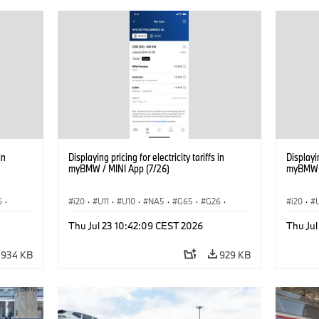
in
Displaying pricing for electricity tariffs in
Displayin
myBMW / MINI App (7/26)
myBMW /
6
·
i20
·
U11
·
U10
·
NA5
·
G65
·
G26
·
i20
·
·
G70 LCI
·
Electrification
·
Technológia
·
G70 LC
Thu Jul 23 10:42:09 CEST 2026
Thu Ju
iX1
·
BMW ConnectedDrive
·
iX
·
BMW i
·
iX1
·
BMW Co
iX2
·
iX3
·
iX5
·
i4
iX2
·
934 KB
929 KB