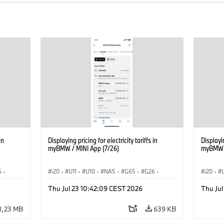
in
Displaying pricing for electricity tariffs in
Displayin
myBMW / MINI App (7/26)
myBMW /
6
·
i20
·
U11
·
U10
·
NA5
·
G65
·
G26
·
i20
·
·
G70 LCI
·
Electrification
·
Technológia
·
G70 LC
Thu Jul 23 10:42:09 CEST 2026
Thu Jul
iX1
·
BMW ConnectedDrive
·
iX
·
BMW i
·
iX1
·
BMW Co
iX2
·
iX3
·
iX5
·
i4
iX2
·
1,23 MB
639 KB