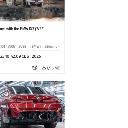
days with the BMW iX3 (7/26)
J01
·
J05
·
U25
·
BMW i
·
Electric
·
n
·
Countryman
·
Cooper
·
iX3
·
 23 10:42:09 CEST 2026
ication
·
Technológia
1,96 MB