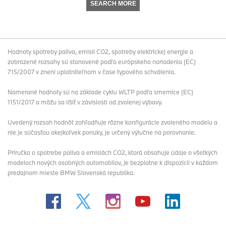
SEARCH MORE
Hodnoty spotreby paliva, emisií CO2, spotreby elektrickej energie a
zobrazené rozsahy sú stanovené podľa európskeho nariadenia (EC)
715/2007 v znení uplatniteľnom v čase typového schválenia.
Namerané hodnoty sú na základe cyklu WLTP podľa smernice (EC)
1151/2017 a môžu sa líšiť v závislosti od zvolenej výbavy.
Uvedený rozsah hodnôt zohľadňuje rôzne konfigurácie zvoleného modelu a
nie je súčasťou akejkoľvek ponuky, je určený výlučne na porovnanie.
Príručka o spotrebe paliva a emisiách CO2, ktorá obsahuje údaje o všetkých
modeloch nových osobných automobilov, je bezplatne k dispozícii v každom
predajnom mieste BMW Slovenská republika.