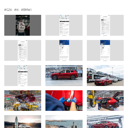
G26
·
i4
·
BMW i