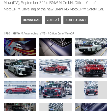
Milan(ITA), September 2024. BMW M GmbH, Official Car of
MotoGP™, Unveiling of the new BMW M5 MotoGP™ Safety Car.
DOWNLOAD
ZDIEĽAŤ
ADD TO CART
F90
·
BMW M Automobiles
·
M5
·
Official Car of MotoGP