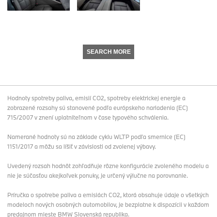
SEARCH MORE
Hodnoty spotreby paliva, emisií CO2, spotreby elektrickej energie a
zobrazené rozsahy sú stanovené podľa európskeho nariadenia (EC)
715/2007 v znení uplatniteľnom v čase typového schválenia.
Namerané hodnoty sú na základe cyklu WLTP podľa smernice (EC)
1151/2017 a môžu sa líšiť v závislosti od zvolenej výbavy.
Uvedený rozsah hodnôt zohľadňuje rôzne konfigurácie zvoleného modelu a
nie je súčasťou akejkoľvek ponuky, je určený výlučne na porovnanie.
Príručka o spotrebe paliva a emisiách CO2, ktorá obsahuje údaje o všetkých
modeloch nových osobných automobilov, je bezplatne k dispozícii v každom
predajnom mieste BMW Slovenská republika.