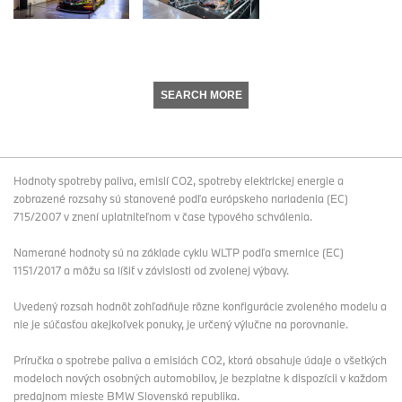
SEARCH MORE
Hodnoty spotreby paliva, emisií CO2, spotreby elektrickej energie a
zobrazené rozsahy sú stanovené podľa európskeho nariadenia (EC)
715/2007 v znení uplatniteľnom v čase typového schválenia.
Namerané hodnoty sú na základe cyklu WLTP podľa smernice (EC)
1151/2017 a môžu sa líšiť v závislosti od zvolenej výbavy.
Uvedený rozsah hodnôt zohľadňuje rôzne konfigurácie zvoleného modelu a
nie je súčasťou akejkoľvek ponuky, je určený výlučne na porovnanie.
Príručka o spotrebe paliva a emisiách CO2, ktorá obsahuje údaje o všetkých
modeloch nových osobných automobilov, je bezplatne k dispozícii v každom
predajnom mieste BMW Slovenská republika.