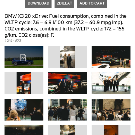
DOWNLOAD
ZDIEĽAŤ
ADD TO CART
BMW X3 20 xDrive: Fuel consumption, combined in the
WLTP cycle: 7.6 – 6.9 l/100 km (37.2 – 40.9 mpg imp).
CO2 emissions, combined in the WLTP cycle: 172 – 156
g/km. CO2 class(es): F.
G45
·
X3