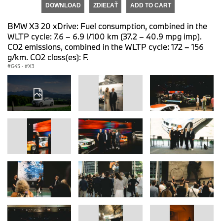
DOWNLOAD
ZDIEĽAŤ
ADD TO CART
BMW X3 20 xDrive: Fuel consumption, combined in the
WLTP cycle: 7.6 – 6.9 l/100 km (37.2 – 40.9 mpg imp).
CO2 emissions, combined in the WLTP cycle: 172 – 156
g/km. CO2 class(es): F.
G45
·
X3