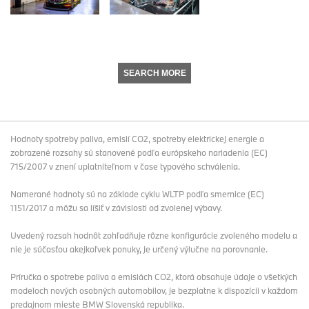
SEARCH MORE
Hodnoty spotreby paliva, emisií CO2, spotreby elektrickej energie a
zobrazené rozsahy sú stanovené podľa európskeho nariadenia (EC)
715/2007 v znení uplatniteľnom v čase typového schválenia.
Namerané hodnoty sú na základe cyklu WLTP podľa smernice (EC)
1151/2017 a môžu sa líšiť v závislosti od zvolenej výbavy.
Uvedený rozsah hodnôt zohľadňuje rôzne konfigurácie zvoleného modelu a
nie je súčasťou akejkoľvek ponuky, je určený výlučne na porovnanie.
Príručka o spotrebe paliva a emisiách CO2, ktorá obsahuje údaje o všetkých
modeloch nových osobných automobilov, je bezplatne k dispozícii v každom
predajnom mieste BMW Slovenská republika.