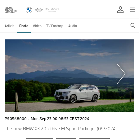
Article
Photo
Video
TV Footage
Audio
P90568000
·
Mon Sep 23 00:08:53 CEST 2024
The new BMW X3 20 xDrive M Sport Package. (09/2024)