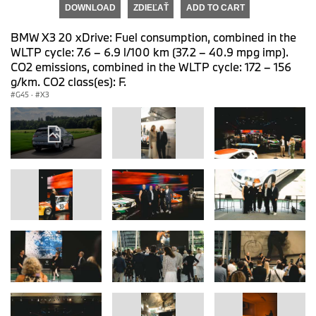
DOWNLOAD
ZDIEĽAŤ
ADD TO CART
BMW X3 20 xDrive: Fuel consumption, combined in the
WLTP cycle: 7.6 – 6.9 l/100 km (37.2 – 40.9 mpg imp).
CO2 emissions, combined in the WLTP cycle: 172 – 156
g/km. CO2 class(es): F.
G45
·
X3