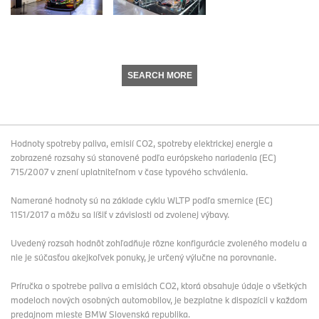
SEARCH MORE
Hodnoty spotreby paliva, emisií CO2, spotreby elektrickej energie a
zobrazené rozsahy sú stanovené podľa európskeho nariadenia (EC)
715/2007 v znení uplatniteľnom v čase typového schválenia.
Namerané hodnoty sú na základe cyklu WLTP podľa smernice (EC)
1151/2017 a môžu sa líšiť v závislosti od zvolenej výbavy.
Uvedený rozsah hodnôt zohľadňuje rôzne konfigurácie zvoleného modelu a
nie je súčasťou akejkoľvek ponuky, je určený výlučne na porovnanie.
Príručka o spotrebe paliva a emisiách CO2, ktorá obsahuje údaje o všetkých
modeloch nových osobných automobilov, je bezplatne k dispozícii v každom
predajnom mieste BMW Slovenská republika.