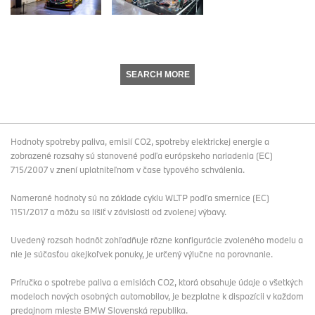
SEARCH MORE
Hodnoty spotreby paliva, emisií CO2, spotreby elektrickej energie a
zobrazené rozsahy sú stanovené podľa európskeho nariadenia (EC)
715/2007 v znení uplatniteľnom v čase typového schválenia.
Namerané hodnoty sú na základe cyklu WLTP podľa smernice (EC)
1151/2017 a môžu sa líšiť v závislosti od zvolenej výbavy.
Uvedený rozsah hodnôt zohľadňuje rôzne konfigurácie zvoleného modelu a
nie je súčasťou akejkoľvek ponuky, je určený výlučne na porovnanie.
Príručka o spotrebe paliva a emisiách CO2, ktorá obsahuje údaje o všetkých
modeloch nových osobných automobilov, je bezplatne k dispozícii v každom
predajnom mieste BMW Slovenská republika.