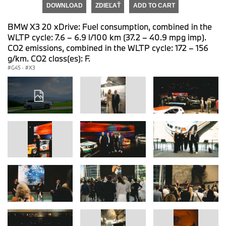
DOWNLOAD
ZDIEĽAŤ
ADD TO CART
BMW X3 20 xDrive: Fuel consumption, combined in the
WLTP cycle: 7.6 – 6.9 l/100 km (37.2 – 40.9 mpg imp).
CO2 emissions, combined in the WLTP cycle: 172 – 156
g/km. CO2 class(es): F.
G45
·
X3