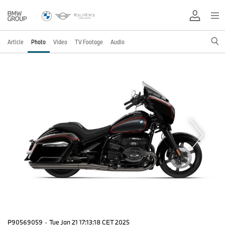
Article
Photo
Video
TV Footage
Audio
P90569059
·
Tue Jan 21 17:13:18 CET 2025