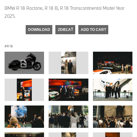
BMW R 18 Roctane, R 18 B, R 18 Transcontinental Model Year
2025.
DOWNLOAD
ZDIEĽAŤ
ADD TO CART
R 18