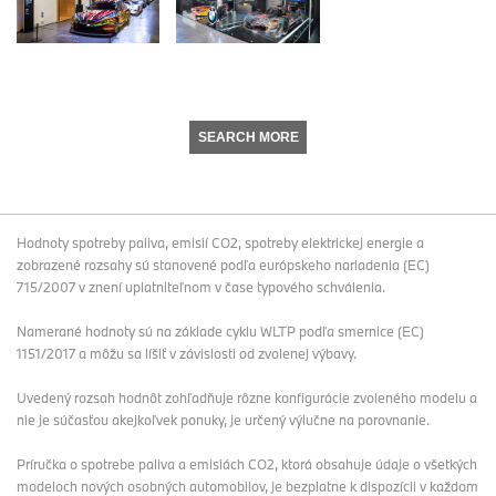
SEARCH MORE
Hodnoty spotreby paliva, emisií CO2, spotreby elektrickej energie a
zobrazené rozsahy sú stanovené podľa európskeho nariadenia (EC)
715/2007 v znení uplatniteľnom v čase typového schválenia.
Namerané hodnoty sú na základe cyklu WLTP podľa smernice (EC)
1151/2017 a môžu sa líšiť v závislosti od zvolenej výbavy.
Uvedený rozsah hodnôt zohľadňuje rôzne konfigurácie zvoleného modelu a
nie je súčasťou akejkoľvek ponuky, je určený výlučne na porovnanie.
Príručka o spotrebe paliva a emisiách CO2, ktorá obsahuje údaje o všetkých
modeloch nových osobných automobilov, je bezplatne k dispozícii v každom